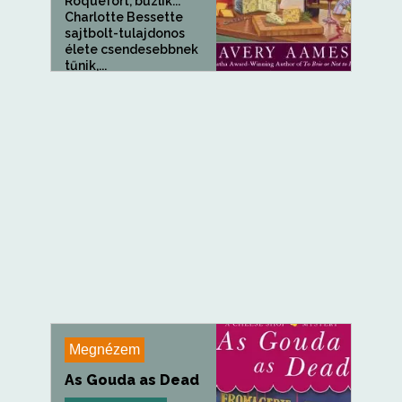
Roquefort, bűzlik...
Charlotte Bessette
sajtbolt-tulajdonos
élete csendesebbnek
tűnik,...
Megnézem
As Gouda as Dead