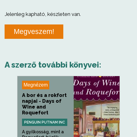
Jelenleg kapható, készleten van.
Megveszem!
A szerző további könyvei:
Megnézem
A bor és a rokfort
napjai - Days of
Wine and
Roquefort
PENGUIN PUTNAM INC
A gyilkosság, mint a