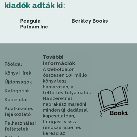
kiadók adták ki:
Penguin
Berkley Books
Putnam Inc
További
információk
Főoldal
A weboldalon
Könyv Hírek
összesen 10+ millió
könyv lesz
Újdonságok
hamarosan, a
Kategóriák
feltöltés folyamatos.
Ha szeretnél
Kapcsolat
naprakész maradni
Adatkezelési
minden új kiadással
tájékoztató
kapcsolatban,
látogass vissza
Felhasználási
rendszeresen és
feltételek
keresd az