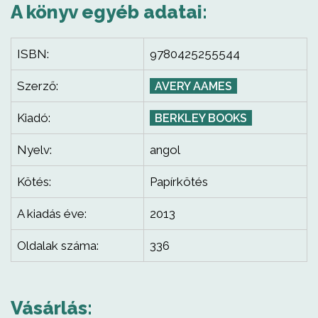
A könyv egyéb adatai:
ISBN:
9780425255544
Szerző:
AVERY AAMES
Kiadó:
BERKLEY BOOKS
Nyelv:
angol
Kötés:
Papírkötés
A kiadás éve:
2013
Oldalak száma:
336
Vásárlás: