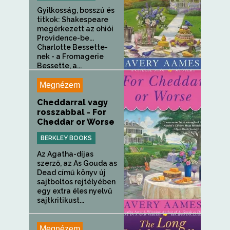
Gyilkosság, bosszú és
titkok: Shakespeare
megérkezett az ohiói
Providence-be...
Charlotte Bessette-
nek - a Fromagerie
Bessette, a...
Megnézem
Cheddarral vagy
rosszabbal - For
Cheddar or Worse
BERKLEY BOOKS
Az Agatha-díjas
szerző, az As Gouda as
Dead című könyv új
sajtboltos rejtélyében
egy extra éles nyelvű
sajtkritikust...
Megnézem