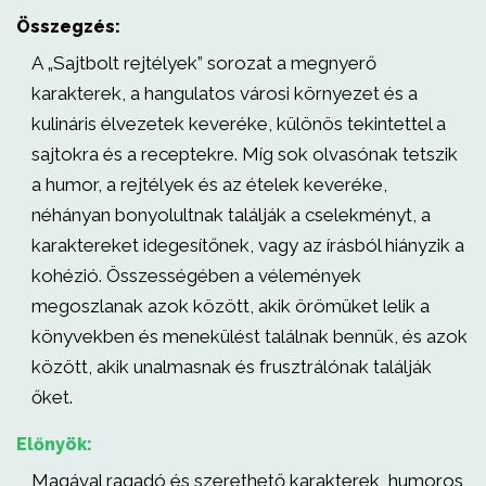
Összegzés:
A „Sajtbolt rejtélyek” sorozat a megnyerő
karakterek, a hangulatos városi környezet és a
kulináris élvezetek keveréke, különös tekintettel a
sajtokra és a receptekre. Míg sok olvasónak tetszik
a humor, a rejtélyek és az ételek keveréke,
néhányan bonyolultnak találják a cselekményt, a
karaktereket idegesítőnek, vagy az írásból hiányzik a
kohézió. Összességében a vélemények
megoszlanak azok között, akik örömüket lelik a
könyvekben és menekülést találnak bennük, és azok
között, akik unalmasnak és frusztrálónak találják
őket.
Előnyök:
Magával ragadó és szerethető karakterek, humoros