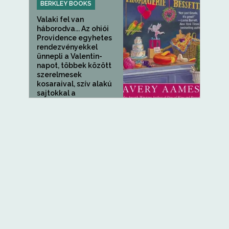
BERKLEY BOOKS
Valaki fel van
háborodva... Az ohiói
Providence egyhetes
rendezvényekkel
ünnepli a Valentin-
napot, többek között
szerelmesek
kosaraival, szív alakú
sajtokkal a
Fromagerie...