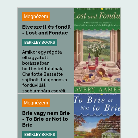
Megnézem
Elveszett és fondü
- Lost and Fondue
BERKLEY BOOKS
Amikor egy régóta
elhagyatott
borászatban
holttestet találnak,
Charlotte Bessette
sajtbolt-tulajdonos a
fondüvillát
zseblámpára cseréli,
hogy...
Megnézem
Brie vagy nem Brie
- To Brie or Not to
Brie
BERKLEY BOOKS