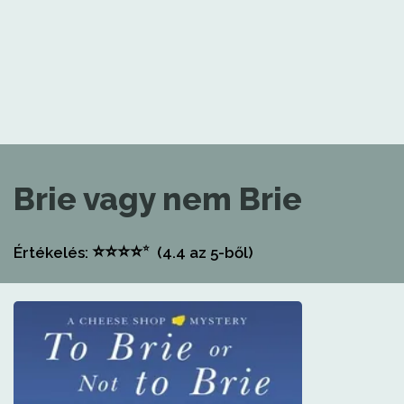
Brie vagy nem Brie
⭐
⭐
⭐
⭐
⭐
Értékelés:
(4.4
az 5-ből)