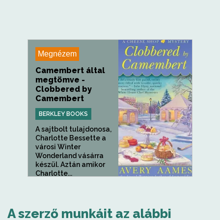
Megnézem
Camembert által
megtömve -
Clobbered by
Camembert
BERKLEY BOOKS
A sajtbolt tulajdonosa,
Charlotte Bessette a
városi Winter
Wonderland vásárra
készül. Aztán amikor
Charlotte...
A szerző munkáit az alábbi