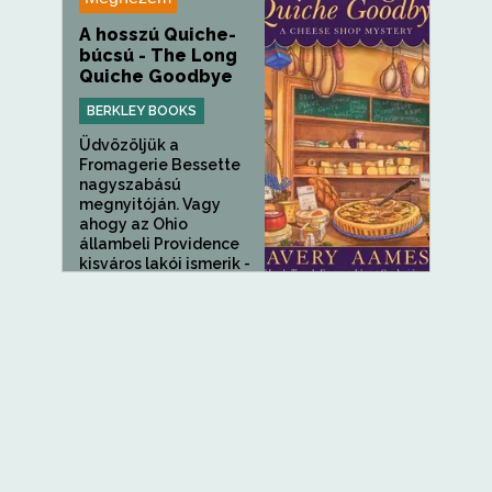
A hosszú Quiche-
búcsú - The Long
Quiche Goodbye
BERKLEY BOOKS
Üdvözöljük a
Fromagerie Bessette
nagyszabású
megnyitóján. Vagy
ahogy az Ohio
állambeli Providence
kisváros lakói ismerik -
a...