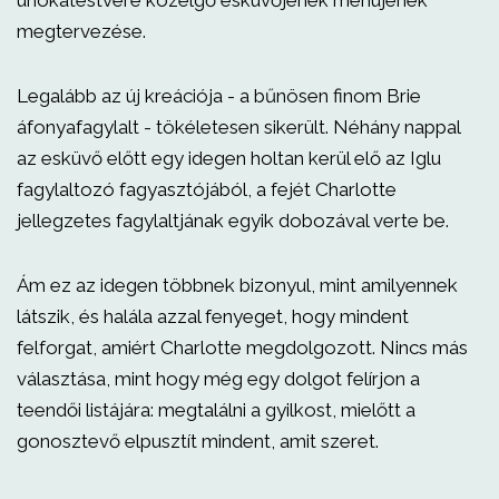
unokatestvére közelgő esküvőjének menüjének
megtervezése.
Legalább az új kreációja - a bűnösen finom Brie
áfonyafagylalt - tökéletesen sikerült. Néhány nappal
az esküvő előtt egy idegen holtan kerül elő az Iglu
fagylaltozó fagyasztójából, a fejét Charlotte
jellegzetes fagylaltjának egyik dobozával verte be.
Ám ez az idegen többnek bizonyul, mint amilyennek
látszik, és halála azzal fenyeget, hogy mindent
felforgat, amiért Charlotte megdolgozott. Nincs más
választása, mint hogy még egy dolgot felírjon a
teendői listájára: megtalálni a gyilkost, mielőtt a
gonosztevő elpusztít mindent, amit szeret.