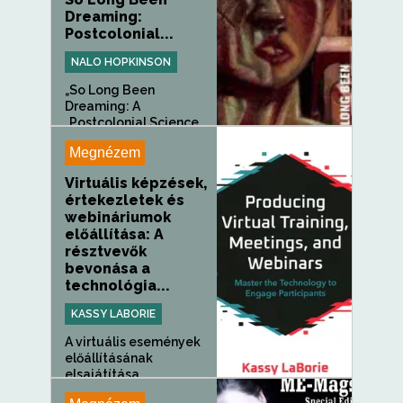
Dreaming:
Postcolonial...
NALO HOPKINSON
„So Long Been
Dreaming: A
„Postcolonial Science...
Megnézem
Virtuális képzések,
értekezletek és
webináriumok
előállítása: A
résztvevők
bevonása a
technológia...
KASSY LABORIE
A virtuális események
előállításának
elsajátítása...