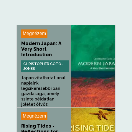
Megnézem
Modern Japan: A
Very Short
Introduction
CHRISTOPHER GOTO-
JONES
Japán vitathatatlanul
napjaink
legsikeresebb ipari
gazdasága, amely
szinte példátlan
jólétet ötvöz
társadalmi
stabilitással...
Megnézem
Rising Tides -
Reflections for