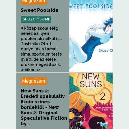
Megnézem
Sweet Poolside
SHUZO OSHIMI
A középiskola elég
nehéz az ilyen
problémák nélkül is...
Toshihiko Ota-t
gúnyolják a társai
sima, szőrtelen teste
miatt, de az élete
örökre megváltozik,
amikor az...
Megnézem
New Suns 2:
Eredeti spekulatív
fikció színes
bőrűektől - New
Suns 2: Original
Speculative Fiction
by...