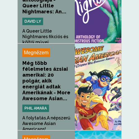
Queer Little
Nightmares: An...
DAVID LY
A Queer Little
Nightmares fikciós és
költői művei...
Megnézem
Még több
félelmetes ázsiai
amerikai: 20
polgár, akik
energiát adtak
Amerikának - More
Awesome Asian...
PHIL AMARA
A folytatás.A népszerű
Awesome Asian
Americans!...