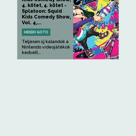
4. kötet, 4. kötet -
Splatoon: Squid
Kids Comedy Show,
Vol. 4,...
HIDEKI GOTO
Teljesen új kalandok a
Nintendo videojátékok
kedvelt...