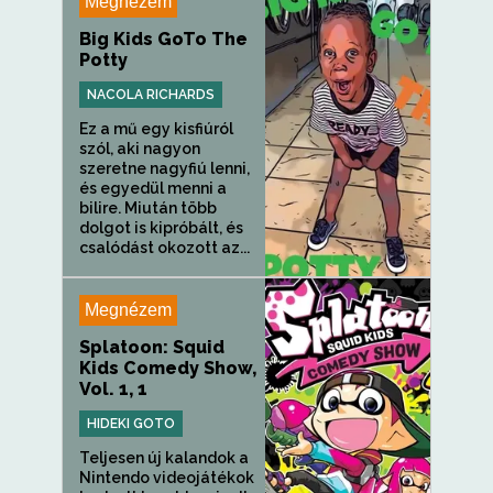
Megnézem
Big Kids GoTo The
Potty
NACOLA RICHARDS
Ez a mű egy kisfiúról
szól, aki nagyon
szeretne nagyfiú lenni,
és egyedül menni a
bilire. Miután több
dolgot is kipróbált, és
csalódást okozott az...
Megnézem
Splatoon: Squid
Kids Comedy Show,
Vol. 1, 1
HIDEKI GOTO
Teljesen új kalandok a
Nintendo videojátékok