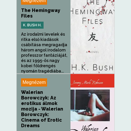
Megnézem
The Hemingway
Files
K. BUSH H.
Az irodalmi levelek és
ritka első kiadások
csábítása megragadja
három angol irodalom
professzor fantáziáját,
és az 1995-ös nagy
kobei földrengés
nyomán tragédiába...
Megnézem
Walerian
Borowczyk: Az
erotikus álmok
mozija - Walerian
Borowczyk:
Cinema of Erotic
Dreams