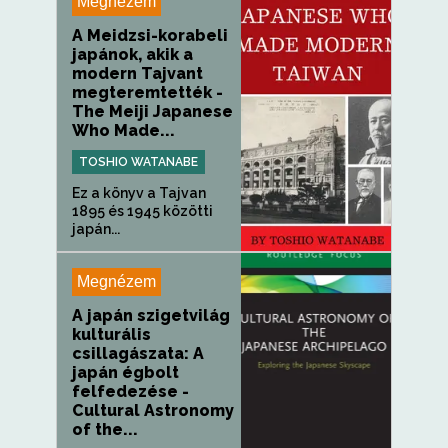
Megnézem
A Meidzsi-korabeli
japánok, akik a
modern Tajvant
megteremtették -
The Meiji Japanese
Who Made...
TOSHIO WATANABE
Ez a könyv a Tajvan
1895 és 1945 közötti
japán...
Megnézem
A japán szigetvilág
kulturális
csillagászata: A
japán égbolt
felfedezése -
Cultural Astronomy
of the...