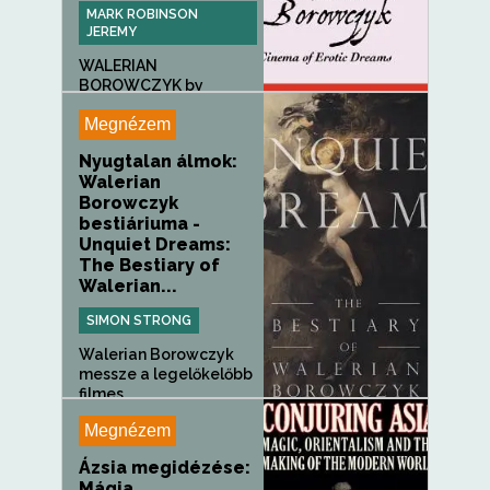
MARK ROBINSON
JEREMY
WALERIAN
BOROWCZYK by
JEREMY MARK...
Megnézem
Nyugtalan álmok:
Walerian
Borowczyk
bestiáriuma -
Unquiet Dreams:
The Bestiary of
Walerian...
SIMON STRONG
Walerian Borowczyk
messze a legelőkelőbb
filmes...
Megnézem
Ázsia megidézése:
Mágia,