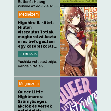
Butler és Huang
könyve az egyik első
olyan könyv,...
Megnézem
Higehiro 6. kötet:
Miután
visszautasítottak,
megborotválkozta
m és befogadtam
egy középiskolás...
SHIMESABA
Yoshida volt barátnője,
Kanda hirtelen...
Megnézem
Queer Little
Nightmares:
Szörnyűséges
fikciók és versek
antológiája -