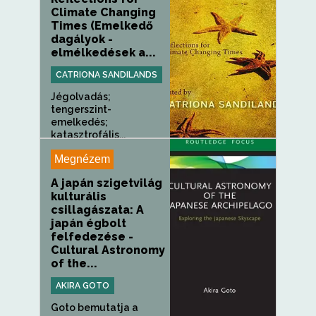
Climate Changing
Times (Emelkedő
dagályok -
elmélkedések a...
CATRIONA SANDILANDS
Jégolvadás;
tengerszint-
emelkedés;
katasztrofális...
Megnézem
A japán szigetvilág
kulturális
csillagászata: A
japán égbolt
felfedezése -
Cultural Astronomy
of the...
AKIRA GOTO
Goto bemutatja a