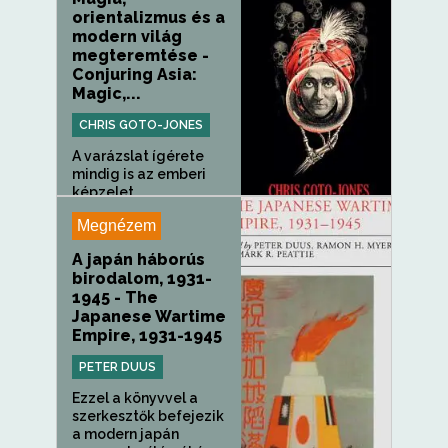
orientalizmus és a
modern világ
megteremtése -
Conjuring Asia:
Magic,...
CHRIS GOTO-JONES
A varázslat ígérete
mindig is az emberi
képzelet...
Megnézem
A japán háborús
birodalom, 1931-
1945 - The
Japanese Wartime
Empire, 1931-1945
PETER DUUS
Ezzel a könyvvel a
szerkesztők befejezik
a modern japán