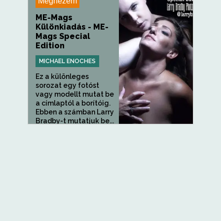
Megnézem
ME-Mags
Különkiadás - ME-
Mags Special
Edition
MICHAEL ENOCHES
Ez a különleges
sorozat egy fotóst
vagy modellt mutat be
a címlaptól a borítóig.
Ebben a számban Larry
Bradby-t mutatjuk be...