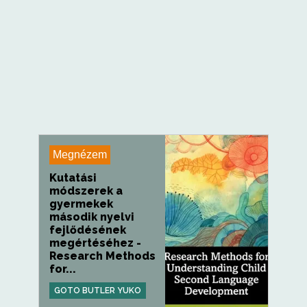
Megnézem
Kutatási
módszerek a
gyermekek
második nyelvi
fejlődésének
megértéséhez -
Research Methods
for...
GOTO BUTLER YUKO