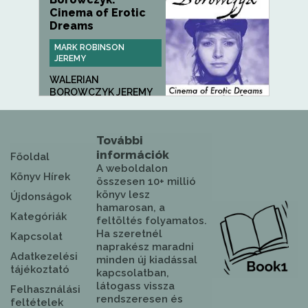
Cinema of Erotic
Dreams
MARK ROBINSON
JEREMY
WALERIAN
BOROWCZYK JEREMY
MARK ROBINSON
Walerian...
További
információk
Főoldal
A weboldalon
Könyv Hírek
összesen 10+ millió
könyv lesz
Újdonságok
hamarosan, a
Kategóriák
feltöltés folyamatos.
Ha szeretnél
Kapcsolat
naprakész maradni
Adatkezelési
minden új kiadással
tájékoztató
kapcsolatban,
látogass vissza
Felhasználási
rendszeresen és
feltételek