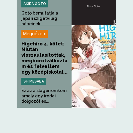
AKIRA GOTO
Goto bemutatja a
japán szigetvilág
népeinek...
Megnézem
Higehiro 4. kötet:
Miután
visszautasítottak,
megborotválkozta
m és felvettem
egy középiskolai...
SHIMESABA
Ez az a slágerromkom,
amely egy irodai
dolgozót és...