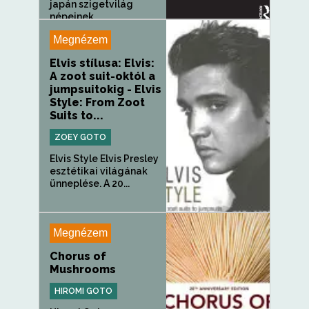
japán szigetvilág
népeinek...
Megnézem
Elvis stílusa: Elvis:
A zoot suit-októl a
jumpsuitokig - Elvis
Style: From Zoot
Suits to...
ZOEY GOTO
Elvis Style Elvis Presley
esztétikai világának
ünneplése. A 20...
Megnézem
Chorus of
Mushrooms
HIROMI GOTO