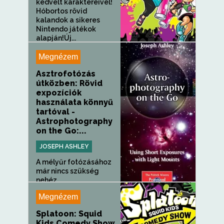
kedvelt karaktereivel!
Hóbortos rövid
kalandok a sikeres
Nintendo játékok
alapján!Új...
Megnézem
Asztrofotózás
útközben: Rövid
expozíciók
használata könnyű
tartóval -
Astrophotography
on the Go:...
JOSEPH ASHLEY
A mélyűr fotózásához
már nincs szükség
nehéz,...
Megnézem
Splatoon: Squid
Kids Comedy Show,