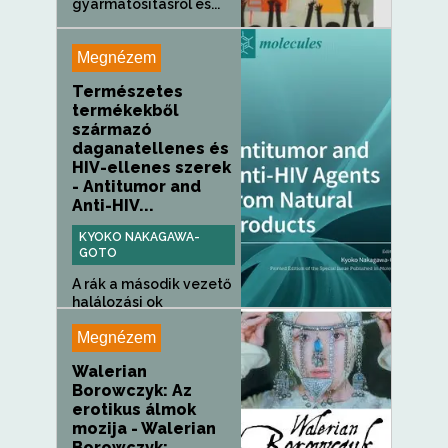
gyarmatosításról és...
Megnézem
Természetes
termékekből
származó
daganatellenes és
HIV-ellenes szerek
- Antitumor and
Anti-HIV...
KYOKO NAKAGAWA-
GOTO
A rák a második vezető
halálozási ok
világszerte,...
Megnézem
Walerian
Borowczyk: Az
erotikus álmok
mozija - Walerian
Borowczyk: