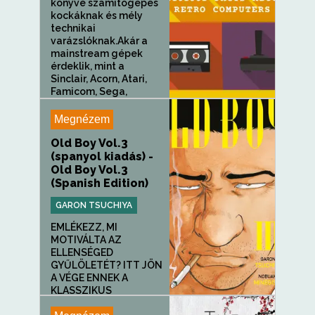
könyve számítógépes
kockáknak és mély
technikai
varázslóknak.Akár a
mainstream gépek
érdeklik, mint a
Sinclair, Acorn, Atari,
Famicom, Sega,
Nintendo, Sony és...
Megnézem
Old Boy Vol.3
(spanyol kiadás) -
Old Boy Vol.3
(Spanish Edition)
GARON TSUCHIYA
EMLÉKEZZ, MI
MOTIVÁLTA AZ
ELLENSÉGED
GYŰLÖLETÉT? ITT JÖN
A VÉGE ENNEK A
KLASSZIKUS
MANGÁNAK!...