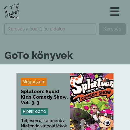
☰
GoTo könyvek
Megnézem
Splatoon: Squid
Kids Comedy Show,
Vol. 3, 3
HIDEKI GOTO
Teljesen új kalandok a
Nintendo videojátékok