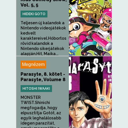
Vol. 5, 5
HIDEKI GOTO
Teljesen új kalandok a
Nintendo videojátékok
kedvelt
karaktereivel.Hóbortos
rövid kalandok a
Nintendo sikerjátékok
alapján.Hit, Maika...
Megnézem
Parasyte, 8. kötet -
Parasyte, Volume 8
HITOSHI IWAAKI
MONSTER
TWIST.Shinichi
megfogadja, hogy
elpusztítja Gotót, az
egyik leghalálosabb
idegen parazitát,