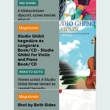
NISI SHAWL
A többszörösen
díjazott, színes bőrűek
által írt...
Megnézem
Studio Ghibli
hegedűre és
zongorára
Book/CD - Studio
Ghibli for Violin
and Piano
Book/CD
MAKOTO GOTO
(Vonós szóló). A Studio
Ghibli filmek témáit és
zenéjét hegedű-
zongora...
Megnézem
Shot by Both Sides