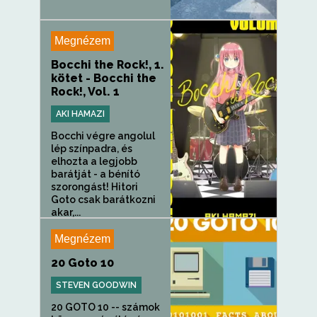
Megnézem
Bocchi the Rock!, 1.
kötet - Bocchi the
Rock!, Vol. 1
AKI HAMAZI
Bocchi végre angolul
lép színpadra, és
elhozta a legjobb
barátját - a bénító
szorongást! Hitori
Goto csak barátkozni
akar,...
Megnézem
20 Goto 10
STEVEN GOODWIN
20 GOTO 10 -- számok