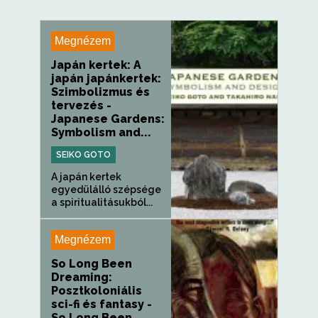
Megnézem
Japán kertek: A
japán japánkertek:
Szimbolizmus és
tervezés -
Japanese Gardens:
Symbolism and...
SEIKO GOTO
A japán kertek
egyedülálló szépsége
a spiritualitásukból...
Megnézem
So Long Been
Dreaming:
Posztkoloniális
sci-fi és fantasy -
So Long Been