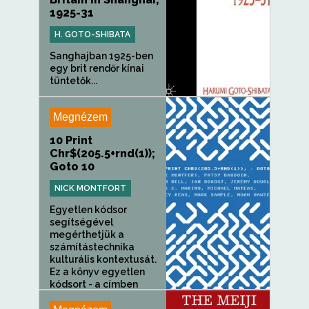
1925-31
H. GOTO-SHIBATA
Sanghajban 1925-ben
egy brit rendőr kínai
tüntetők...
Megnézem
10 Print
Chr$(205.5+rnd(1));
Goto 10
NICK MONTFORT
Egyetlen kódsor
segítségével
megérthetjük a
számítástechnika
kulturális kontextusát.
Ez a könyv egyetlen
kódsort - a címben
szereplő, rendkívül...