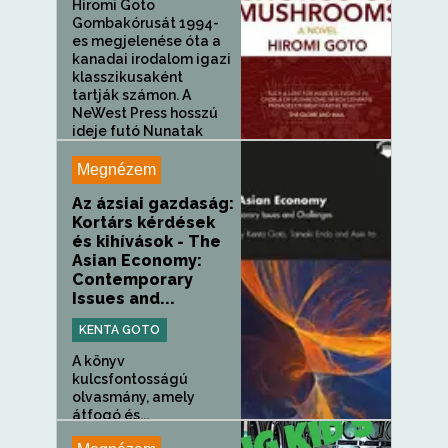
Hiromi Goto
Gombakórusát 1994-
es megjelenése óta a
kanadai irodalom igazi
klasszikusaként
tartják számon. A
NeWest Press hosszú
ideje futó Nunatak
First Fiction Series...
Megnézem
Az ázsiai gazdaság:
Kortárs kérdések
és kihívások - The
Asian Economy:
Contemporary
Issues and...
KENTA GOTO
A könyv
kulcsfontosságú
olvasmány, amely
átfogó és...