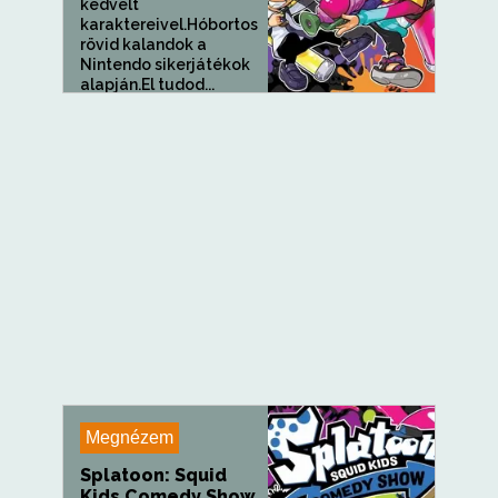
kedvelt
karaktereivel.Hóbortos
rövid kalandok a
Nintendo sikerjátékok
alapján.El tudod...
Megnézem
Splatoon: Squid
Kids Comedy Show,