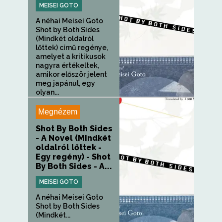
MEISEI GOTO
A néhai Meisei Goto
Shot by Both Sides
(Mindkét oldalról
lőttek) című regénye,
amelyet a kritikusok
nagyra értékeltek,
amikor először jelent
meg japánul, egy
olyan...
Megnézem
Shot By Both Sides
- A Novel (Mindkét
oldalról lőttek -
Egy regény) - Shot
By Both Sides - A...
MEISEI GOTO
A néhai Meisei Goto
Shot by Both Sides
(Mindkét...