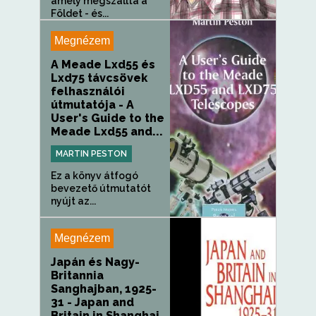
amely megszállta a
Földet - és...
Megnézem
A Meade Lxd55 és
Lxd75 távcsövek
felhasználói
útmutatója - A
User's Guide to the
Meade Lxd55 and...
MARTIN PESTON
Ez a könyv átfogó
bevezető útmutatót
nyújt az...
Megnézem
Japán és Nagy-
Britannia
Sanghajban, 1925-
31 - Japan and
Britain in Shanghai,