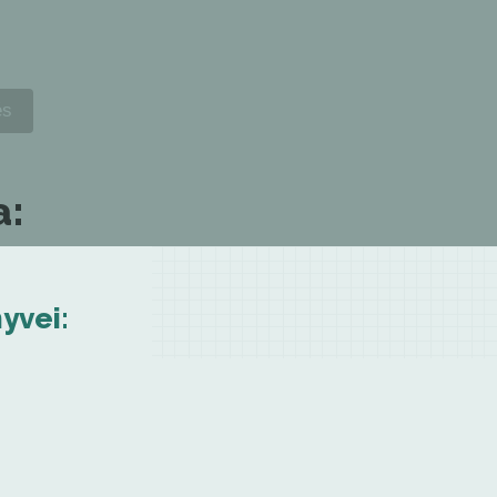
a:
yvei: