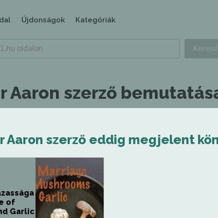
dal
Újdonságok
Kategóriák
r Aaron szerző bemutatás
r Aaron szerző eddig megjelent kön
ázassága
e of
d Garlic