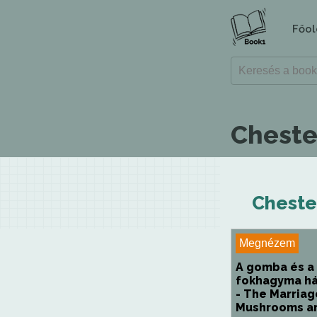
Főol
Cheste
Cheste
Megnézem
A gomba és a
fokhagyma h
- The Marriag
Mushrooms an