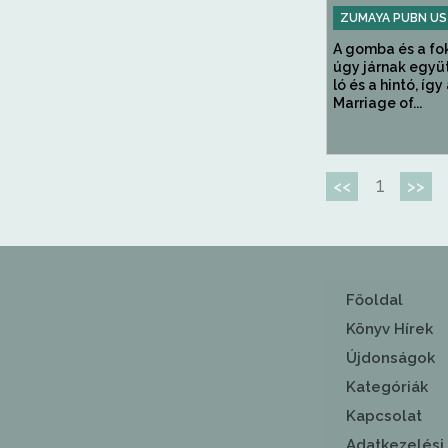
ZUMAYA PUBN US
A gomba és a f
úgy járnak együt
ló és a hintó, így
Marriage of...
1
<<
>>
Főoldal
Könyv Hírek
Újdonságok
Kategóriák
Kapcsolat
Adatkezelési