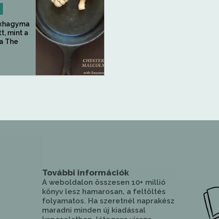
okhagyma
t, mint a
 a The
További információk
A weboldalon összesen 10+ millió
könyv lesz hamarosan, a feltöltés
folyamatos. Ha szeretnél naprakész
maradni minden új kiadással