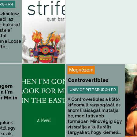
RGH PR
szkhülosz
adi, az
k bukását
steia"
ltal
en a Loose
fe...
Megnézem
Controvertibles
engem
UNIV OF PITTSBURGH PR
n I'm
r Me in
A Controvertibles a költő
kifinomult ragyogását és
finom líraiságát mutatja
be, meditatívabb
formában. Mindvégig úgy
golunk
vizsgálja a kulturális
étől egy
tárgyakat, hogy kiemeli...
kezik,