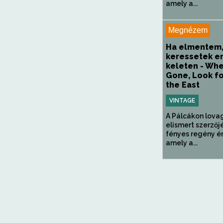
amely a...
Megnézem
Ha elmentem
keressetek 
keleten - Whe
Gone, Look fo
the East
VINTAGE
A Pálcákon lova
elismert szerzőj
fényes regény ér
amely a...