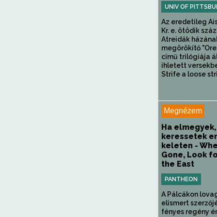
UNIV OF PITTSBU
Az eredetileg Ai
Kr. e. ötödik száz
Atreidák házána
megörökítő "Ore
című trilógiája á
ihletett versekb
Strife a loose stri
Megnézem
Ha elmegyek,
keressetek 
keleten - Whe
Gone, Look fo
the East
PANTHEON
A Pálcákon lova
elismert szerzőj
fényes regény ér