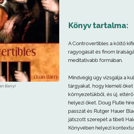
Könyv tartalma:
A Controvertibles a költő kif
ragyogását és finom líraiságá
meditatívabb formában.
Mindvégig úgy vizsgálja a kul
tárgyakat, hogy kiemeli őke
an Barry)
környezetükből, és új, eltérő
helyezi őket. Doug Flutie hír
passzát és Rutger Hauer Bl
játszott szerepét a tibeti Ha
Könyvében helyezi kontextu