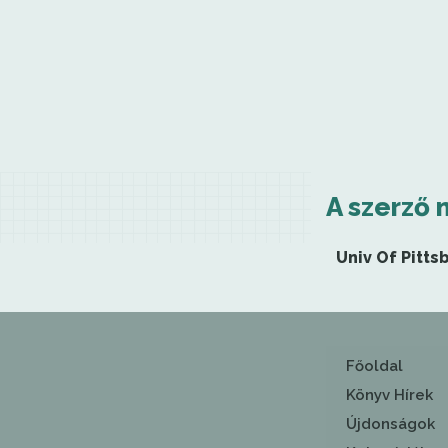
A szerző 
Univ Of Pitts
Főoldal
Könyv Hírek
Újdonságok