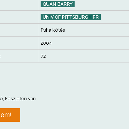
QUAN BARRY
UNIV OF PITTSBURGH PR
Puha kötés
2004
:
72
ó, készleten van.
zem!