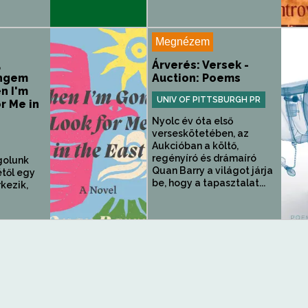
Megnézem
,
Árverés: Versek -
engem
Auction: Poems
n I'm
UNIV OF PITTSBURGH PR
r Me in
Nyolc év óta első
verseskötetében, az
Aukcióban a költő,
regényíró és drámaíró
golunk
Quan Barry a világot járja
étől egy
be, hogy a tapasztalat...
kezik,