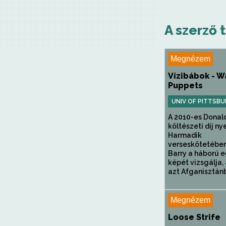
A szerző 
Megnézem
Vízibábok - W
Puppets
UNIV OF PITTSBU
A 2010-es Donald
költészeti díj ny
Harmadik
verseskötetébe
Barry a háború 
képét vizsgálja
azt Afganisztánb
Megnézem
Loose Strife