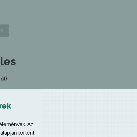
les
ől)
yek
vélemények. Az
alapján történt.