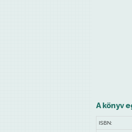
A könyv e
ISBN: