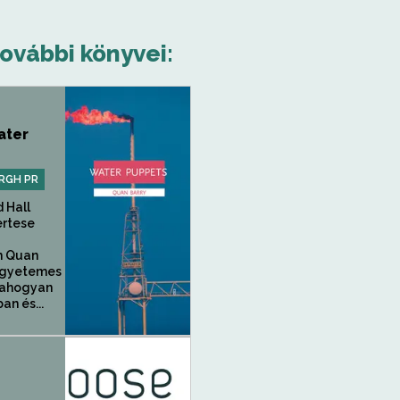
további könyvei:
ater
RGH PR
 Hall
ertese
n Quan
egyetemes
, ahogyan
an és...