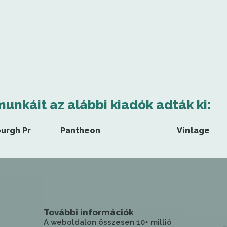
munkáit az alábbi kiadók adták ki:
burgh Pr
Pantheon
Vintage
További információk
A weboldalon összesen 10+ millió