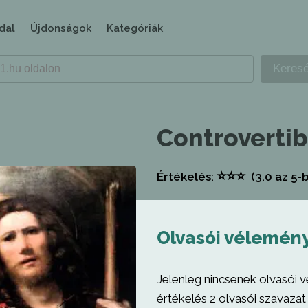
dal
Újdonságok
Kategóriák
Controvertib
⭐
⭐
⭐
Értékelés:
(3.0
az 5-b
Olvasói vélemén
Jelenleg nincsenek olvasói 
értékelés 2 olvasói szavazat 