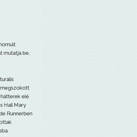
inomult
t mutatja be,
turális
t megszokott
 hátterek elé
es Hail Mary
ade Runnerben
lottak
sba.