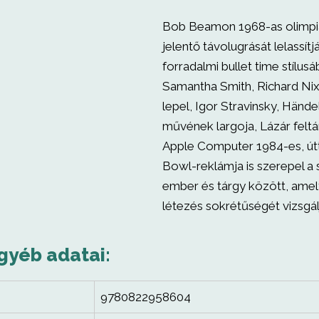
Bob Beamon 1968-as olimpia
jelentő távolugrását lelassítj
forradalmi bullet time stílusá
Samantha Smith, Richard Nixo
lepel, Igor Stravinsky, Händ
művének largoja, Lázár felt
Apple Computer 1984-es, út
Bowl-reklámja is szerepel a
ember és tárgy között, amel
létezés sokrétűségét vizsgál
gyéb adatai:
9780822958604