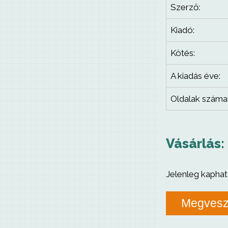
Szerző:
Kiadó:
Kötés:
A kiadás éve:
Oldalak száma
Vásárlás:
Jelenleg kaphat
Megves