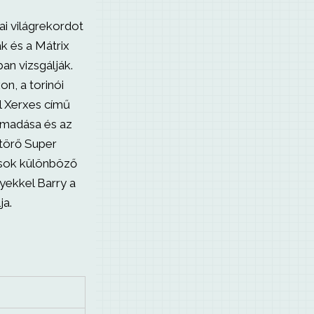
i világrekordot
ák és a Mátrix
ban vizsgálják.
n, a torinói
el Xerxes című
ámadása és az
törő Super
 sok különböző
yekkel Barry a
ja.