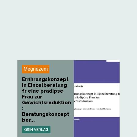
Megnézem
Ernhrungskonzept
in Einzelberatung
fr eine pradipse
Frau zur
Gewichtsreduktion
:
Beratungskonzept
ber...
GRIN VERLAG