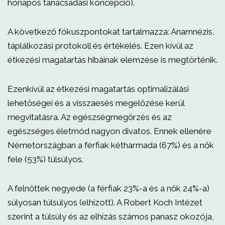
hónapos tanácsadási koncepció).
A következő fókuszpontokat tartalmazza: Anamnézis,
táplálkozási protokoll és értékelés. Ezen kívül az
étkezési magatartás hibáinak elemzése is megtörténik.
Ezenkívül az étkezési magatartás optimalizálási
lehetőségei és a visszaesés megelőzése kerül
megvitatásra. Az egészségmegőrzés és az
egészséges életmód nagyon divatos. Ennek ellenére
Németországban a férfiak kétharmada (67%) és a nők
fele (53%) túlsúlyos.
A felnőttek negyede (a férfiak 23%-a és a nők 24%-a)
súlyosan túlsúlyos (elhízott). A Robert Koch Intézet
szerint a túlsúly és az elhízás számos panasz okozója,