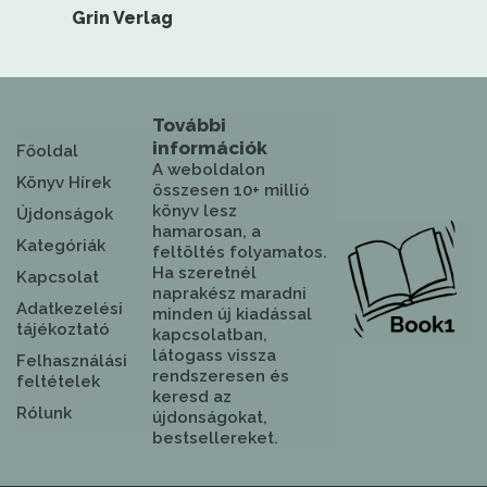
Grin Verlag
További
információk
Főoldal
A weboldalon
Könyv Hírek
összesen 10+ millió
könyv lesz
Újdonságok
hamarosan, a
Kategóriák
feltöltés folyamatos.
Ha szeretnél
Kapcsolat
naprakész maradni
Adatkezelési
minden új kiadással
tájékoztató
kapcsolatban,
látogass vissza
Felhasználási
rendszeresen és
feltételek
keresd az
Rólunk
újdonságokat,
bestsellereket.