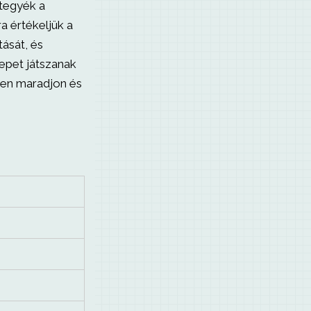
tegyék a
a értékeljük a
ását, és
epet játszanak
ben maradjon és