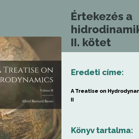
Értekezés a
hidrodinamik
II. kötet
Eredeti címe:
A Treatise on Hydrodyna
II
Könyv tartalma: