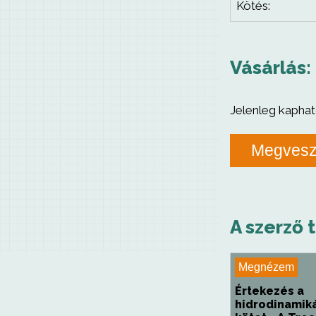
Kötés:
Vásárlás:
Jelenleg kaphat
Megves
A szerző 
Megnézem
Értekezés a
hidrodinamikár