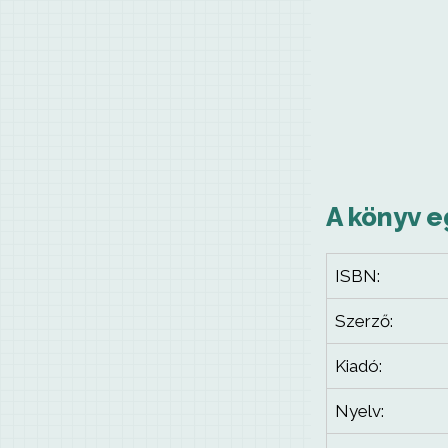
A könyv e
ISBN:
Szerző:
Kiadó:
Nyelv: