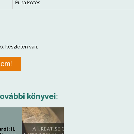
Puha kötés
ó, készleten van.
zem!
további könyvei:
ól; II.