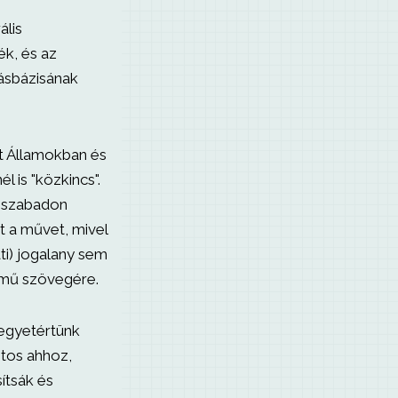
ális
ék, és az
dásbázisának
t Államokban és
 is "közkincs".
l szabadon
t a művet, mivel
ti) jogalany sem
a mű szövegére.
 egyetértünk
ntos ahhoz,
ítsák és