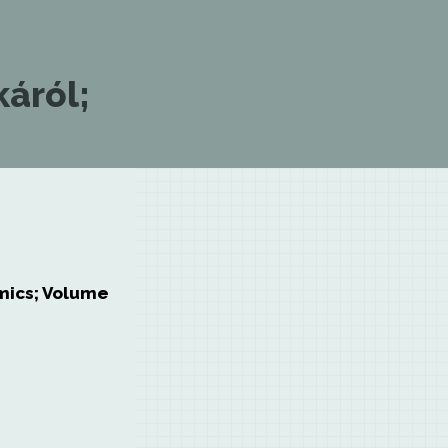
áról;
mics; Volume