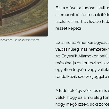
Ezt a művet a tudósok kultur
szempontból fontosnak ítélt
általunk ismert civilizáció tu
részét képezi.
amikáról; II. kötet (Barnard
Ez a mű az Amerikai Egyesül
valószínűleg más nemzeteknél
Az Egyesült Államokon belü
másolhatja és terjesztheti ez
egyetlen (egyéni vagy vállala
rendelkezik szerzői joggal 
A tudósok úgy vélik, és mi is
velük, hogy ez a mű elég fo
hogy megőrizzék, sokszoros