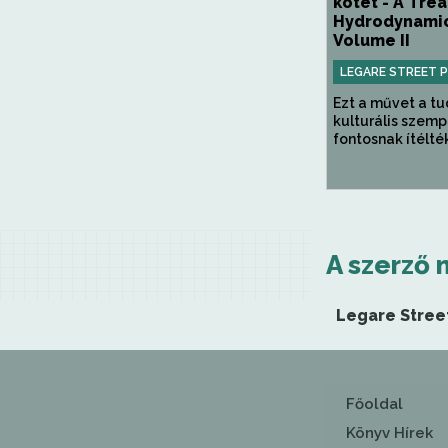
kötet - A Trea
Hydrodynamic
Volume II
LEGARE STREET 
Ezt a művet a t
kulturális szem
fontosnak ítélték,
A szerző 
Legare Stree
Főoldal
Könyv Hírek