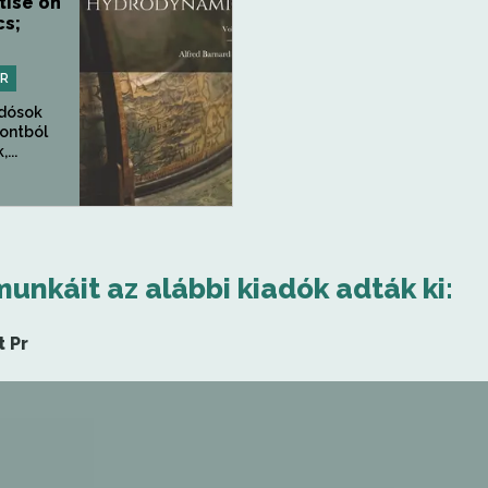
tise on
s;
PR
udósok
pontból
...
munkáit az alábbi kiadók adták ki:
t Pr