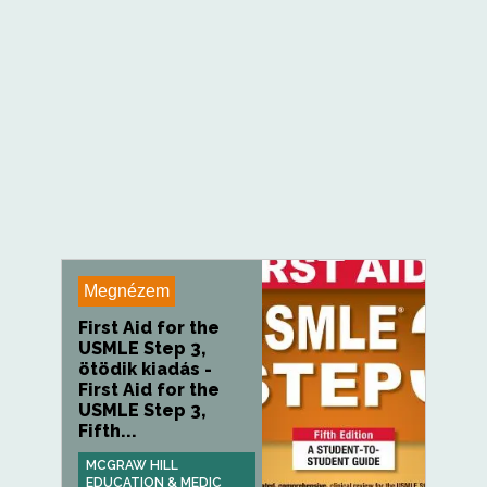
Megnézem
First Aid for the
USMLE Step 3,
ötödik kiadás -
First Aid for the
USMLE Step 3,
Fifth...
MCGRAW HILL
EDUCATION & MEDIC