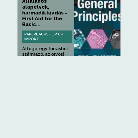
Általános
alapelvek,
harmadik kiadás -
First Aid for the
Basic...
PAPERBACKSHOP UK
IMPORT
Átfogó, egy forrásból
származó, az orvosi
egyetem...