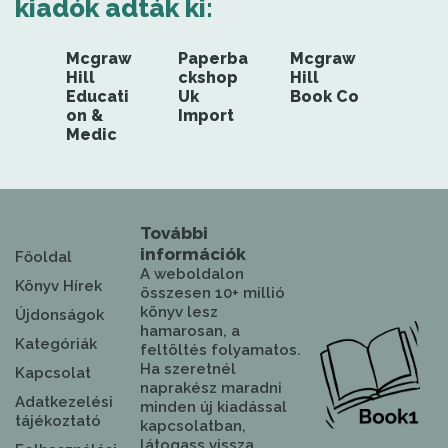
kiadók adták ki:
Mcgraw
Paperba
Mcgraw
Hill
ckshop
Hill
Educati
Uk
Book Co
on &
Import
Medic
További
információk
Főoldal
A weboldalon
Könyv Hírek
összesen 10+ millió
könyv lesz
Újdonságok
hamarosan, a
Kategóriák
feltöltés folyamatos.
Ha szeretnél
Kapcsolat
naprakész maradni
Adatkezelési
minden új kiadással
tájékoztató
kapcsolatban,
látogass vissza