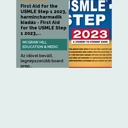
First Aid for the
USMLE Step 1 2023,
harmincharmadik
kiadás - First Aid
for the USMLE Step
1 2023,...
MCGRAW HILL
EDUCATION & MEDIC
Az idővel bevált,
legnépszerűbb board
prep...