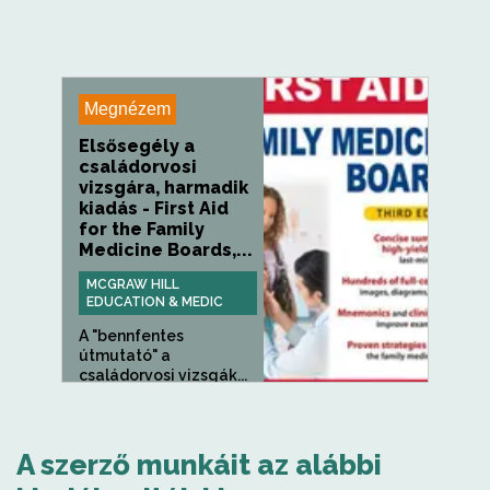
Megnézem
Elsősegély a
családorvosi
vizsgára, harmadik
kiadás - First Aid
for the Family
Medicine Boards,...
MCGRAW HILL
EDUCATION & MEDIC
A "bennfentes
útmutató" a
családorvosi vizsgák...
A szerző munkáit az alábbi