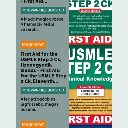
- First Aid...
MCGRAW HILL BOOK CO
A kiadó megjegyzése:
A harmadik féltől
vásárolt...
Megnézem
First Aid for the
USMLE Step 2 Ck,
tizenegyedik
kiadás - First Aid
for the USMLE Step
2 Ck, Eleventh...
MCGRAW HILL BOOK CO
A legátfogóbb és
legfrissebb, magas
hozamú...
Megnézem