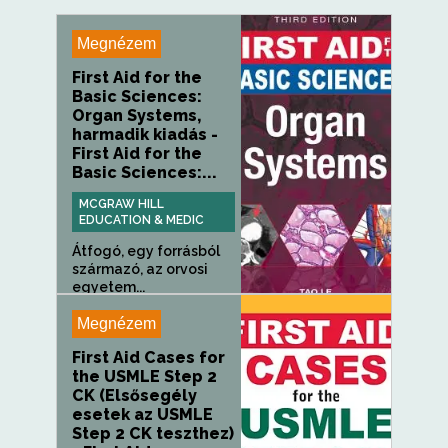
Megnézem
First Aid for the
Basic Sciences:
Organ Systems,
harmadik kiadás -
First Aid for the
Basic Sciences:...
MCGRAW HILL
EDUCATION & MEDIC
Átfogó, egy forrásból
származó, az orvosi
egyetem...
Megnézem
First Aid Cases for
the USMLE Step 2
CK (Elsősegély
esetek az USMLE
Step 2 CK teszthez)