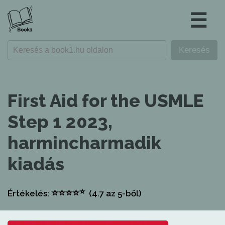
☰
First Aid for the USMLE
Step 1 2023,
harmincharmadik
kiadás
⭐
⭐
⭐
⭐
⭐
Értékelés:
(4.7
az 5-ből)