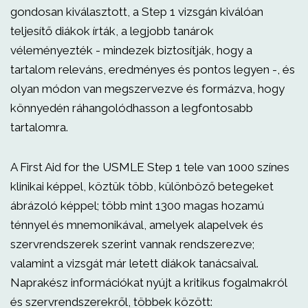
gondosan kiválasztott, a Step 1 vizsgán kiválóan
teljesítő diákok írták, a legjobb tanárok
véleményezték - mindezek biztosítják, hogy a
tartalom releváns, eredményes és pontos legyen -, és
olyan módon van megszervezve és formázva, hogy
könnyedén ráhangolódhasson a legfontosabb
tartalomra.
A First Aid for the USMLE Step 1 tele van 1000 színes
klinikai képpel, köztük több, különböző betegeket
ábrázoló képpel; több mint 1300 magas hozamú
ténnyel és mnemonikával, amelyek alapelvek és
szervrendszerek szerint vannak rendszerezve;
valamint a vizsgát már letett diákok tanácsaival.
Naprakész információkat nyújt a kritikus fogalmakról
és szervrendszerekről, többek között: