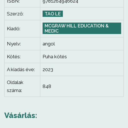
ISBN:
9781264946624
Szerző:
TAO LE
MCGRAW HILL EDUCATION &
Kiadó:
MEDIC
Nyelv:
angol
Kötés:
Puha kötés
A kiadás éve:
2023
Oldalak
848
száma:
Vásárlás: