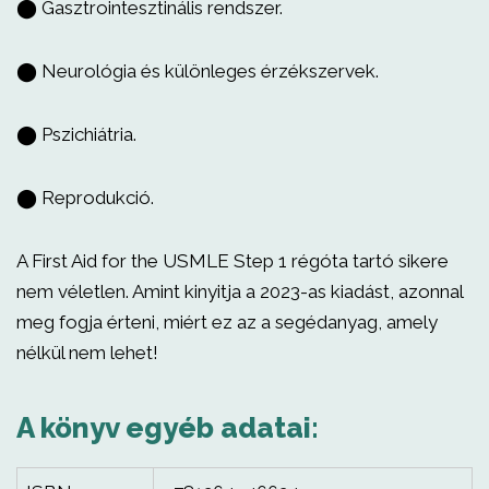
⬤ Gasztrointesztinális rendszer.
⬤ Neurológia és különleges érzékszervek.
⬤ Pszichiátria.
⬤ Reprodukció.
A First Aid for the USMLE Step 1 régóta tartó sikere
nem véletlen. Amint kinyitja a 2023-as kiadást, azonnal
meg fogja érteni, miért ez az a segédanyag, amely
nélkül nem lehet!
A könyv egyéb adatai: