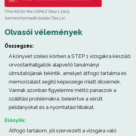
First Aid for the USMLE Step 1 2023,
harmincharmadik kiadás (Tao Le)
Olvasói vélemények
Összegzés:
A könyvet széles körben a STEP 1 vizsgákra készülő
orvostanhallgatók alapvető tanulmányi
útmutatójának tekintik, amelyet átfogó tartalma és
memorizálást segítő képessége miatt dicsérnek.
Vannak azonban figyelemre méltó panaszok a
szállítási problémákra, beleértve a sérült
példányokat és a nyomtatási hibákat.
Előnyök:
Átfogó tartalom, jól szervezett a vizsgára való