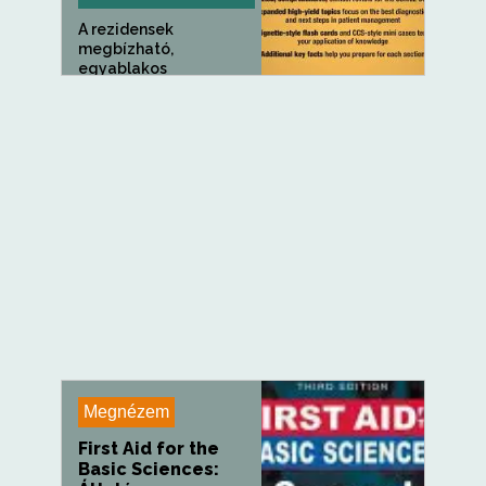
A rezidensek
megbízható,
egyablakos
útmutatója a...
Megnézem
First Aid for the
Basic Sciences: