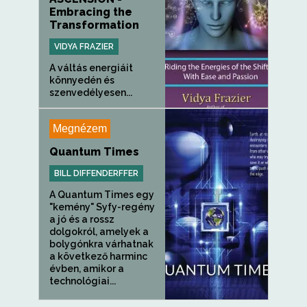
Embracing the
Transformation
VIDYA FRAZIER
A váltás energiáit
könnyedén és
szenvedélyesen...
Megnézem
Quantum Times
BILL DIFFENDERFFER
A Quantum Times egy
"kemény" Syfy-regény
a jó és a rossz
dolgokról, amelyek a
bolygónkra várhatnak
a következő harminc
évben, amikor a
technológiai...