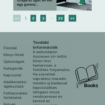
szopja az ujját, és van
egy gonosz...
1
···
<<
2
3
22
>>
További
információk
Főoldal
A weboldalon
Könyv Hírek
összesen 10+ millió
könyv lesz
Újdonságok
hamarosan, a
Kategóriák
feltöltés folyamatos.
Ha szeretnél
Kapcsolat
naprakész maradni
Adatkezelési
minden új kiadással
tájékoztató
kapcsolatban,
látogass vissza
Felhasználási
rendszeresen és
feltételek
keresd az
Rólunk