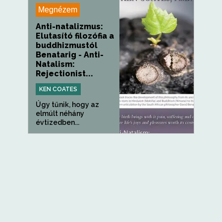
Megnézem
Anti-natalizmus:
Elutasító filozófia a
buddhizmustól
Benatarig - Anti-
Natalism:
Rejectionist...
KEN COATES
Úgy tűnik, hogy az
elmúlt néhány
évtizedben...