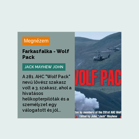
Megnézem
Farkasfalka - Wolf
Pack
JACK MAYHEW JOHN
A 281. AHC "Wolf Pack"
nevű lövész szakasz
volt a 3. szakasz, ahol a
hivatásos
helikopterpilóták és a
személyzet egy
válogatott és jól...