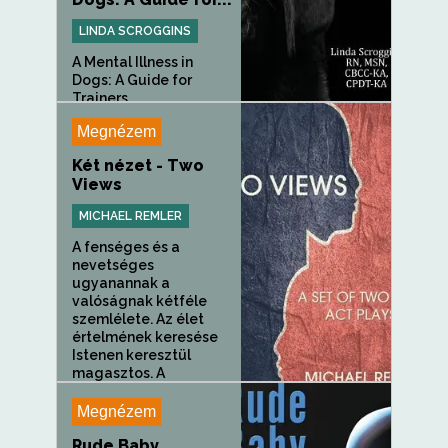
LINDA SCROGGINS
A Mental Illness in
Dogs: A Guide for
Trainers...
Megnézem
Két nézet - Two
Views
MICHAEL REMLER
A fenséges és a
nevetséges
ugyanannak a
valóságnak kétféle
szemlélete. Az élet
értelmének keresése
Istenen keresztül
magasztos. A
kocsmai...
Megnézem
Rude Baby