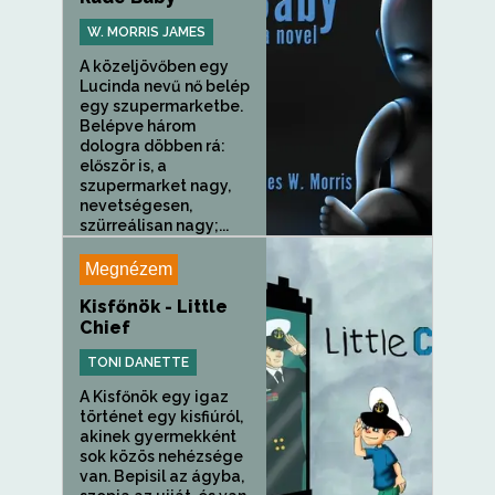
W. MORRIS JAMES
A közeljövőben egy
Lucinda nevű nő belép
egy szupermarketbe.
Belépve három
dologra döbben rá:
először is, a
szupermarket nagy,
nevetségesen,
szürreálisan nagy;...
Megnézem
Kisfőnök - Little
Chief
TONI DANETTE
A Kisfőnök egy igaz
történet egy kisfiúról,
akinek gyermekként
sok közös nehézsége
van. Bepisil az ágyba,