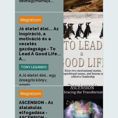
dédnagymamája,...
Megnézem
Jó életet élni... Az
inspiráció, a
motiváció és a
vezetés
gazdagsága - To
Lead A Good Life...
A...
TONY LEGANDO
A Jó életet élni... egy
önsegítő könyv,
amely...
Megnézem
ASCENSION - Az
átalakulás
elfogadása -
ASCENSION -