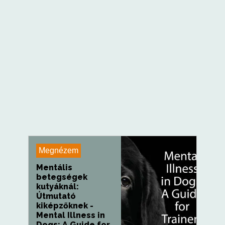
Megnézem
Mentális
betegségek
kutyáknál:
Útmutató
kiképzőknek -
Mental Illness in
Dogs: A Guide for...