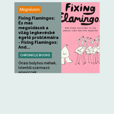
Megnézem
Fixing Flamingos:
És más
megoldások a
világ legkevésbé
égető problémáira
- Fixing Flamingos:
And...
CHRONICLE BOOKS
Óriási bolyhos méhek,
Istentől származó
apaviccek...