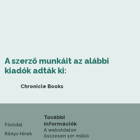
A szerző munkáit az alábbi
kiadók adták ki:
Chronicle Books
További
információk
Főoldal
A weboldalon
Könyv Hírek
összesen 10+ millió