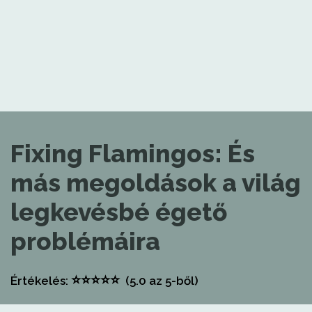
Fixing Flamingos: És
más megoldások a világ
legkevésbé égető
problémáira
⭐
⭐
⭐
⭐
⭐
Értékelés:
(5.0
az 5-ből)