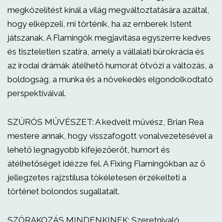
megközelítést kínál a világ megváltoztatására azáltal,
hogy elképzeli, mi történik, ha az emberek Istent
játszanak. A Flamingók megjavítása egyszerre kedves
és tiszteletlen szatíra, amely a vállalati bürokrácia és
az irodai drámák átélhető humorát ötvözi a változás, a
boldogság, a munka és a növekedés elgondolkodtató
perspektíváival.
SZÚRÓS MŰVÉSZET: A kedvelt művész, Brian Rea
mestere annak, hogy visszafogott vonalvezetésével a
lehető legnagyobb kifejezőerőt, humort és
átélhetőséget idézze fel. A Fixing Flamingókban az ő
jellegzetes rajzstílusa tökéletesen érzékelteti a
történet bolondos sugallatait.
SZÓRAKOZÁS MINDENKINEK: Szeretnivaló