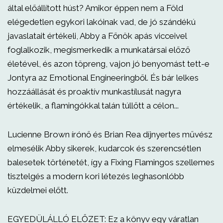
által előállított húst? Amikor éppen nem a Föld
elégedetlen egykori lakóinak vad, de jó szándékú
javaslatait értékeli, Abby a Főnök apás vicceivel
foglalkozik, megismerkedik a munkatársai előző
életével, és azon töpreng, vajon jó benyomást tett-e
Jontyra az Emotional Engineeringből. És bár lelkes
hozzáállását és proaktív munkastílusát nagyra
értékelik, a flamingókkal talán túllőtt a célon...
Lucienne Brown írónő és Brian Rea díjnyertes művész
elmesélik Abby sikerek, kudarcok és szerencsétlen
balesetek történetét, így a Fixing Flamingos szellemes
tisztelgés a modern kori létezés leghasonlóbb
küzdelmei előtt.
EGYEDÜLÁLLÓ ELŐZET: Ez a könyv egy váratlan