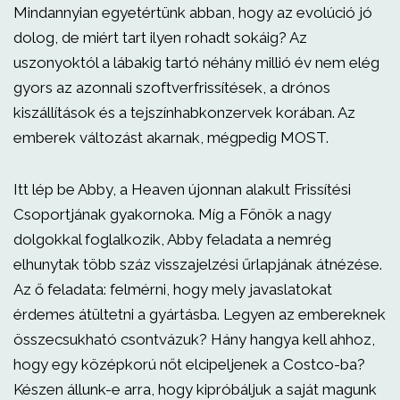
Mindannyian egyetértünk abban, hogy az evolúció jó
dolog, de miért tart ilyen rohadt sokáig? Az
uszonyoktól a lábakig tartó néhány millió év nem elég
gyors az azonnali szoftverfrissítések, a drónos
kiszállítások és a tejszínhabkonzervek korában. Az
emberek változást akarnak, mégpedig MOST.
Itt lép be Abby, a Heaven újonnan alakult Frissítési
Csoportjának gyakornoka. Míg a Főnök a nagy
dolgokkal foglalkozik, Abby feladata a nemrég
elhunytak több száz visszajelzési űrlapjának átnézése.
Az ő feladata: felmérni, hogy mely javaslatokat
érdemes átültetni a gyártásba. Legyen az embereknek
összecsukható csontvázuk? Hány hangya kell ahhoz,
hogy egy középkorú nőt elcipeljenek a Costco-ba?
Készen állunk-e arra, hogy kipróbáljuk a saját magunk