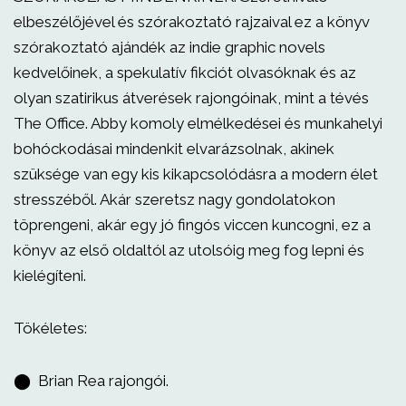
elbeszélőjével és szórakoztató rajzaival ez a könyv
szórakoztató ajándék az indie graphic novels
kedvelőinek, a spekulatív fikciót olvasóknak és az
olyan szatirikus átverések rajongóinak, mint a tévés
The Office. Abby komoly elmélkedései és munkahelyi
bohóckodásai mindenkit elvarázsolnak, akinek
szüksége van egy kis kikapcsolódásra a modern élet
stresszéből. Akár szeretsz nagy gondolatokon
töprengeni, akár egy jó fingós viccen kuncogni, ez a
könyv az első oldaltól az utolsóig meg fog lepni és
kielégíteni.
Tökéletes:
⬤ Brian Rea rajongói.