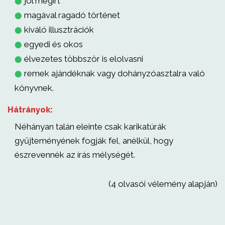
jól megírt
⬤
magával ragadó történet
⬤
kiváló illusztrációk
⬤
egyedi és okos
⬤
élvezetes többször is elolvasni
⬤
remek ajándéknak vagy dohányzóasztalra való
⬤
könyvnek.
Hátrányok:
Néhányan talán eleinte csak karikatúrák
gyűjteményének fogják fel, anélkül, hogy
észrevennék az írás mélységét.
(4 olvasói vélemény alapján)