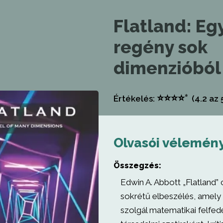
Flatland: Eg
regény sok
dimenzióból
⭐
⭐
⭐
⭐
⭐
Értékelés:
(4.2
az 
Olvasói vélemén
Összegzés:
Edwin A. Abbott „Flatland”
sokrétű elbeszélés, amely
szolgál matematikai felfe