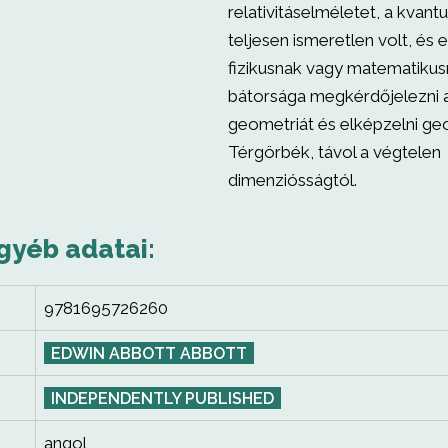
relativitáselméletet, a kva
teljesen ismeretlen volt, és 
fizikusnak vagy matematikus
bátorsága megkérdőjelezni a
geometriát és elképzelni ge
Térgörbék, távol a végtelen
dimenziósságtól.
gyéb adatai:
9781695726260
EDWIN ABBOTT ABBOTT
INDEPENDENTLY PUBLISHED
angol