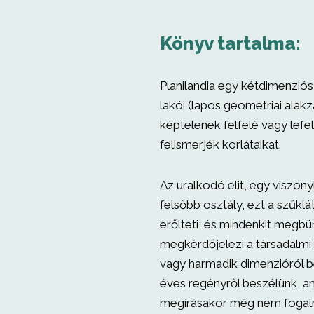
Könyv tartalma:
Planilandia egy kétdimenziós
lakói (lapos geometriai alak
képtelenek felfelé vagy lefe
felismerjék korlátaikat.
Az uralkodó elit, egy viszon
felsőbb osztály, ezt a szűkl
erőlteti, és mindenkit megbün
megkérdőjelezi a társadalmi h
vagy harmadik dimenzióról b
éves regényről beszélünk, 
megírásakor még nem foga