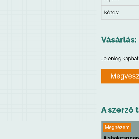
Kötés:
Vásárlás:
Jelenleg kaphat
Megves
A szerző 
Megnézem
A shakespear