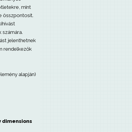
tletekre, mint
e összpontosít.
kihívást
k számára.
ást jelenthetnek
em rendelkezők
élemény alapján)
y dimensions