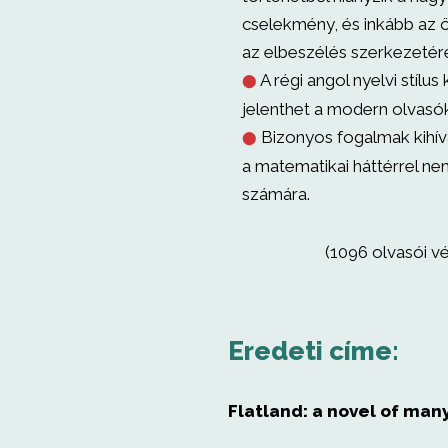
cselekmény, és inkább az ö
az elbeszélés szerkezetér
A régi angol nyelvi stílus 
⬤
jelenthet a modern olvasó
Bizonyos fogalmak kihív
⬤
a matematikai háttérrel n
számára.
(1096 olvasói v
Eredeti címe:
Flatland: a novel of man