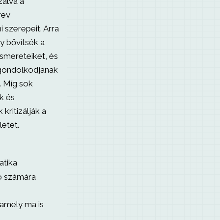
zálva a
rev
 szerepeit. Arra
y bővítsék a
smereteiket, és
lgondolkodjanak
. Míg sok
k és
 kritizálják a
letet.
atika
ó számára
 amely ma is