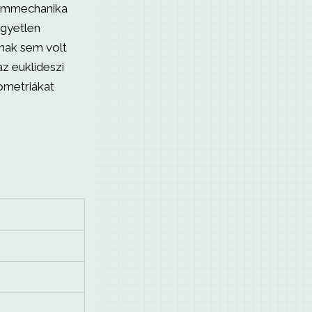
ntummechanika
egyetlen
nak sem volt
z euklideszi
ometriákat