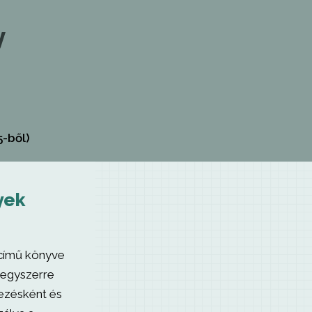
y
5-ből)
yek
 című könyve
 egyszerre
dezésként és