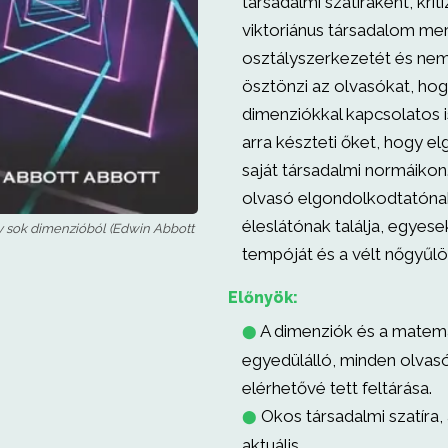
társadalmi szatíraként, kriti
viktoriánus társadalom me
osztályszerkezetét és nemi
ösztönzi az olvasókat, hog
dimenziókkal kapcsolatos i
arra készteti őket, hogy e
saját társadalmi normáikon
olvasó elgondolkodtatóna
éleslátónak találja, egyesek
y sok dimenzióból (Edwin Abbott
tempóját és a vélt nőgyűlö
Előnyök:
A dimenziók és a matem
⬤
egyedülálló, minden olvas
elérhetővé tett feltárása.
Okos társadalmi szatíra,
⬤
aktuális.