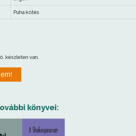
Puha kötés
ó, készleten van.
zem!
további könyvei:
e-i