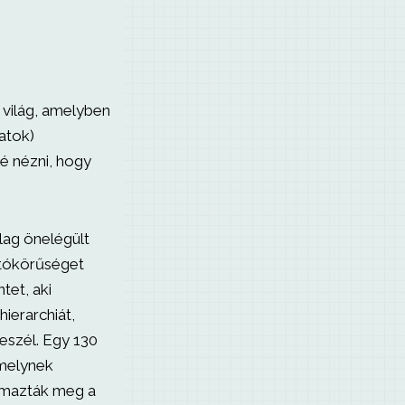
 világ, amelyben
zatok)
lé nézni, hogy
ylag önelégült
átókörűséget
tet, aki
ierarchiát,
eszél. Egy 130
amelynek
lmazták meg a