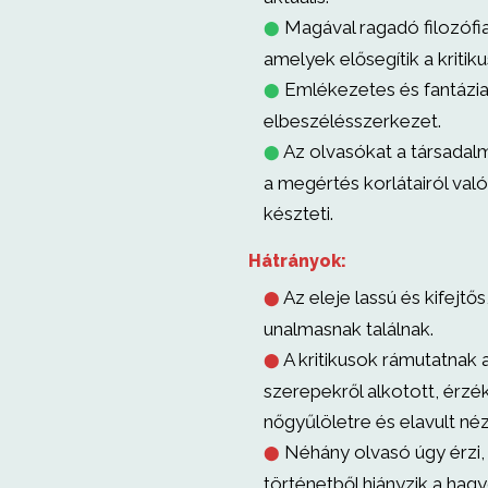
Magával ragadó filozófia
⬤
amelyek elősegítik a kritik
Emlékezetes és fantázi
⬤
elbeszélésszerkezet.
Az olvasókat a társadal
⬤
a megértés korlátairól val
készteti.
Hátrányok:
Az eleje lassú és kifejtő
⬤
unalmasnak találnak.
A kritikusok rámutatnak 
⬤
szerepekről alkotott, érzé
nőgyűlöletre és elavult né
Néhány olvasó úgy érzi,
⬤
történetből hiányzik a ha