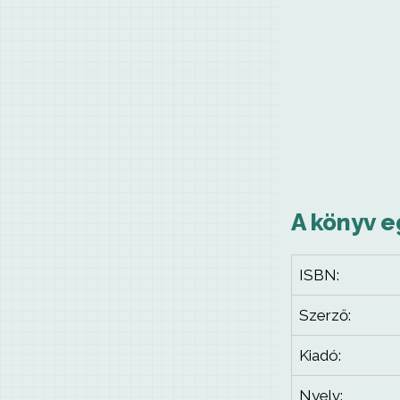
A könyv e
ISBN:
Szerző:
Kiadó:
Nyelv: