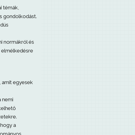
i témák,
us gondolkodást.
adús
mi normákról és
ó elmélkedésre
s, amit egyesek
a nemi
kelhető
zetekre.
 hogy a
gyományos