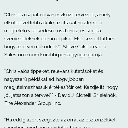
"Chris és csapata olyan eszközt tervezett, amely
elkötelezettebb alkalmazottakat hoz létre, a
megfelelő viselkedésre ösztönöz, és segít a
szervezeteknek elérni céljaikat. Első kézből láttam,
hogy az elvei működnek." -Steve Cakebread, a
Salesforce.com korábbi pénzügyi igazgatója.
"Chris valós tippeket, releváns kutatásokat és
nagyszerű példákat ad, hogy jobban
megjutalmazhassuk értékesítőinket. Kezdje itt, hogy
jól 'játsszon a tervvel' " - David J. Cichelli, Sr. alelnök,
The Alexander Group, Inc.
"Ha eddig azért szegezte az orrát az ösztönzőkkel
szemben, mert úgy gondolta, hogy azok