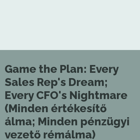
Game the Plan: Every
Sales Rep's Dream;
Every CFO's Nightmare
(Minden értékesítő
álma; Minden pénzügyi
vezető rémálma)