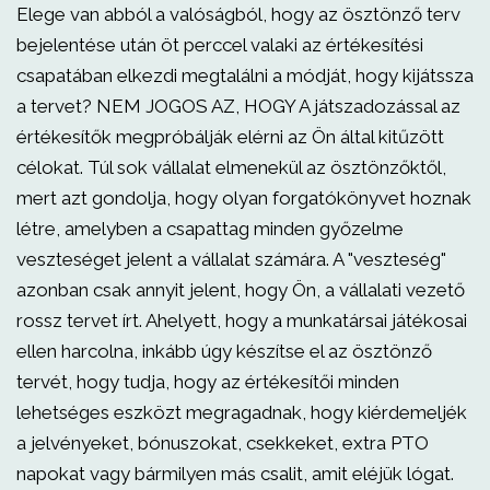
Elege van abból a valóságból, hogy az ösztönző terv
bejelentése után öt perccel valaki az értékesítési
csapatában elkezdi megtalálni a módját, hogy kijátssza
a tervet? NEM JOGOS AZ, HOGY A játszadozással az
értékesítők megpróbálják elérni az Ön által kitűzött
célokat. Túl sok vállalat elmenekül az ösztönzőktől,
mert azt gondolja, hogy olyan forgatókönyvet hoznak
létre, amelyben a csapattag minden győzelme
veszteséget jelent a vállalat számára. A "veszteség"
azonban csak annyit jelent, hogy Ön, a vállalati vezető
rossz tervet írt. Ahelyett, hogy a munkatársai játékosai
ellen harcolna, inkább úgy készítse el az ösztönző
tervét, hogy tudja, hogy az értékesítői minden
lehetséges eszközt megragadnak, hogy kiérdemeljék
a jelvényeket, bónuszokat, csekkeket, extra PTO
napokat vagy bármilyen más csalit, amit eléjük lógat.