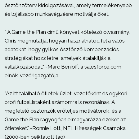
ösztönzőterv kidolgozásával, amely termelékenyebb
és lojálisabb munkavégzésre motiválja őket.
" A Game the Plan című könyvet kötelező olvasmány.
Chris megmutatja, hogyan használhatod fel a valós
adatokat, hogy gyilkos ösztönző kompenzációs
stratégiákat hozz létre, amelyek átalakítják a
vállalkozásodat." -Marc Benioff, a salesforce.com
elnök-vezérigazgatója.
"Az itt található ötletek üzleti vezetőként és egykori
profi futballistaként számomra is rezonálnak. A
megfelelő ösztönzők erőteljes motivátorok, és a
Game the Plan ragyogóan elmagyarázza ezeket az
ötleteket." -Ronnie Lott, NFL Hírességek Csarnoka
(2000-ben beiktatott tag)