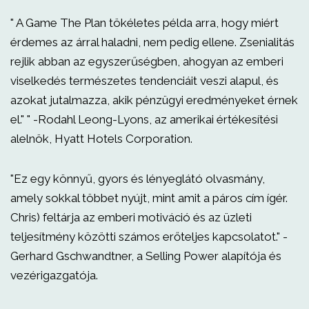
" A Game The Plan tökéletes példa arra, hogy miért
érdemes az árral haladni, nem pedig ellene. Zsenialitás
rejlik abban az egyszerűségben, ahogyan az emberi
viselkedés természetes tendenciáit veszi alapul, és
azokat jutalmazza, akik pénzügyi eredményeket érnek
el." " -Rodahl Leong-Lyons, az amerikai értékesítési
alelnök, Hyatt Hotels Corporation.
"Ez egy könnyű, gyors és lényeglátó olvasmány,
amely sokkal többet nyújt, mint amit a páros cím ígér.
Chris) feltárja az emberi motiváció és az üzleti
teljesítmény közötti számos erőteljes kapcsolatot." -
Gerhard Gschwandtner, a Selling Power alapítója és
vezérigazgatója.