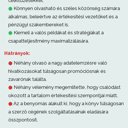
célkitűzésekkel.
Könnyen olvasható és széles közönség számára
⬤
alkalmas, beleértve az értékesítési vezetőket és a
pénzügyi szakembereket is.
Kiemeli a valós példákat és stratégiákat a
⬤
csapatteljesítmény maximalizálására.
Hátrányok:
Néhány olvasó a nagy adatelemzésre való
⬤
hivatkozásokat túlságosan promóciósnak és
zavarónak találta.
Néhány vélemény megemlítette, hogy csalódást
⬤
okozott a tartalom értékesítési szempontjai miatt.
Az a benyomás alakult ki, hogy a könyv túlságosan
⬤
a szerző cégének szolgáltatásainak eladására
összpontosít.