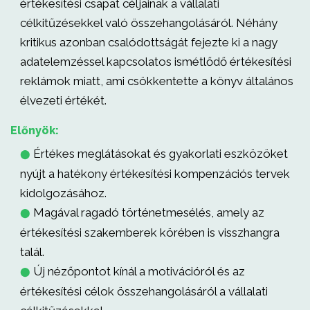
értékesítési csapat céljainak a vállalati
célkitűzésekkel való összehangolásáról. Néhány
kritikus azonban csalódottságát fejezte ki a nagy
adatelemzéssel kapcsolatos ismétlődő értékesítési
reklámok miatt, ami csökkentette a könyv általános
élvezeti értékét.
Előnyök:
Értékes meglátásokat és gyakorlati eszközöket
⬤
nyújt a hatékony értékesítési kompenzációs tervek
kidolgozásához.
Magával ragadó történetmesélés, amely az
⬤
értékesítési szakemberek körében is visszhangra
talál.
Új nézőpontot kínál a motivációról és az
⬤
értékesítési célok összehangolásáról a vállalati