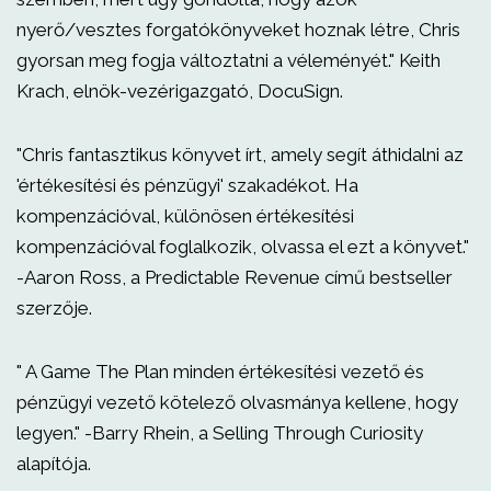
nyerő/vesztes forgatókönyveket hoznak létre, Chris
gyorsan meg fogja változtatni a véleményét." Keith
Krach, elnök-vezérigazgató, DocuSign.
"Chris fantasztikus könyvet írt, amely segít áthidalni az
'értékesítési és pénzügyi' szakadékot. Ha
kompenzációval, különösen értékesítési
kompenzációval foglalkozik, olvassa el ezt a könyvet."
-Aaron Ross, a Predictable Revenue című bestseller
szerzője.
" A Game The Plan minden értékesítési vezető és
pénzügyi vezető kötelező olvasmánya kellene, hogy
legyen." -Barry Rhein, a Selling Through Curiosity
alapítója.