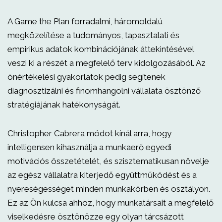
A Game the Plan forradalmi, háromoldalú
megközelítése a tudományos, tapasztalati és
empirikus adatok kombinációjának áttekintésével
veszi ki a részét a megfelelő terv kidolgozásából. Az
önértékelési gyakorlatok pedig segítenek
diagnosztizálni és finomhangolni vállalata ösztönző
stratégiájának hatékonyságát.
Christopher Cabrera módot kínál arra, hogy
intelligensen kihasználja a munkaerő egyedi
motivációs összetételét, és szisztematikusan növelje
az egész vállalatra kiterjedő együttműködést és a
nyereségességet minden munkakörben és osztályon.
Ez az Ön kulcsa ahhoz, hogy munkatársait a megfelelő
viselkedésre ösztönözze egy olyan tárcsázott