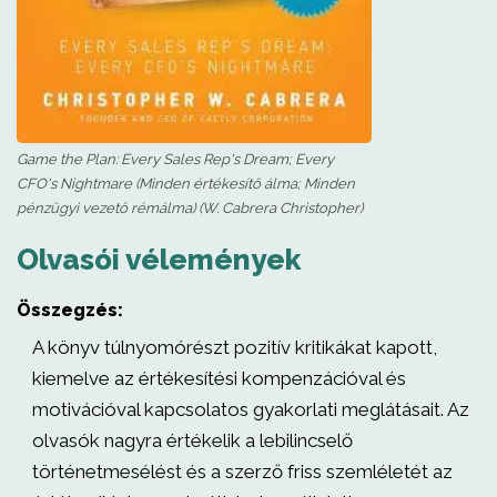
Game the Plan: Every Sales Rep's Dream; Every
CFO's Nightmare (Minden értékesítő álma; Minden
pénzügyi vezető rémálma) (W. Cabrera Christopher)
Olvasói vélemények
Összegzés:
A könyv túlnyomórészt pozitív kritikákat kapott,
kiemelve az értékesítési kompenzációval és
motivációval kapcsolatos gyakorlati meglátásait. Az
olvasók nagyra értékelik a lebilincselő
történetmesélést és a szerző friss szemléletét az