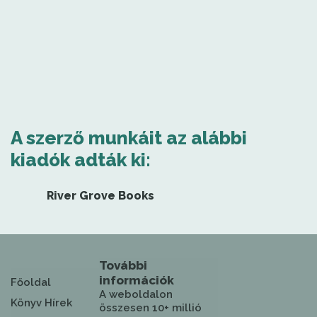
A szerző munkáit az alábbi
kiadók adták ki:
River Grove Books
További
információk
Főoldal
A weboldalon
Könyv Hírek
összesen 10+ millió