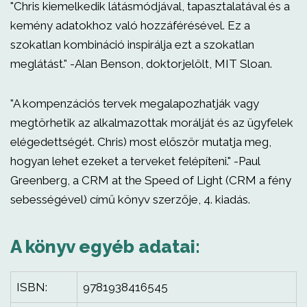
"Chris kiemelkedik látásmódjával, tapasztalatával és a
kemény adatokhoz való hozzáférésével. Ez a
szokatlan kombináció inspirálja ezt a szokatlan
meglátást." -Alan Benson, doktorjelölt, MIT Sloan.
"A kompenzációs tervek megalapozhatják vagy
megtörhetik az alkalmazottak morálját és az ügyfelek
elégedettségét. Chris) most először mutatja meg,
hogyan lehet ezeket a terveket felépíteni." -Paul
Greenberg, a CRM at the Speed of Light (CRM a fény
sebességével) című könyv szerzője, 4. kiadás.
A könyv egyéb adatai:
ISBN:
9781938416545