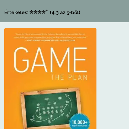
⭐
⭐
⭐
⭐
⭐
Értékelés:
(4.3
az 5-ből)