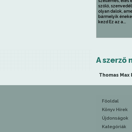
szellemes, éles 
szóló, szenvedél
olyan dalok, am
bármelyik éneke
kezd Ez az a...
A szerző 
Thomas Max 
Főoldal
Könyv Hírek
Újdonságok
Kategóriák