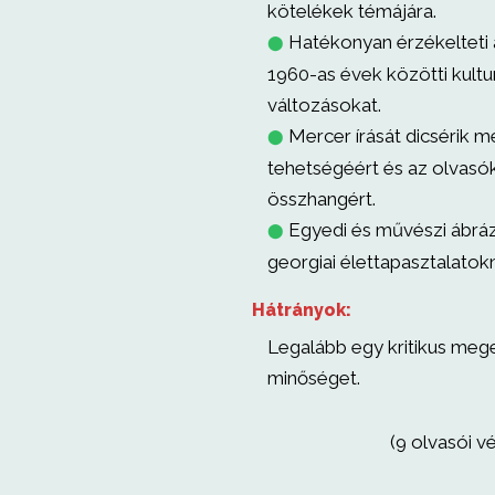
kötelékek témájára.
Hatékonyan érzékelteti 
⬤
1960-as évek közötti kultur
változásokat.
Mercer írását dicsérik m
⬤
tehetségéért és az olvasók
összhangért.
Egyedi és művészi ábráz
⬤
georgiai élettapasztalatok
Hátrányok:
Legalább egy kritikus mege
minőséget.
(9 olvasói v