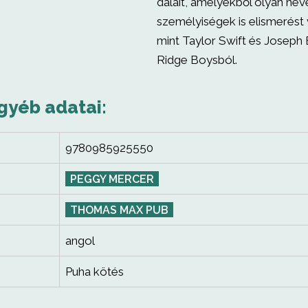
dalait, amelyekből olyan nev
személyiségek is elismerést v
mint Taylor Swift és Joseph 
Ridge Boysból.
gyéb adatai:
9780985925550
PEGGY MERCER
THOMAS MAX PUB
angol
Puha kötés