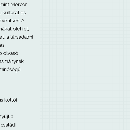
lamint Mercer
 kultúrát és
vetítsen. A
kat ölel fel,
t, a társadalmi
es
b olvasó
lvasmánynak
z minőségű
s költői
nyújt a
családi