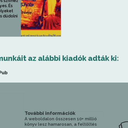
és szívhez
yes. És
elyeket
s dúdolni
munkáit az alábbi kiadók adták ki:
Pub
További információk
A weboldalon összesen 10+ millió
könyv lesz hamarosan, a feltöltés