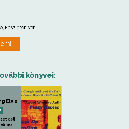
ó, készleten van.
zem!
további könyvei:
g Elvis
B
zet déli
zelmes,