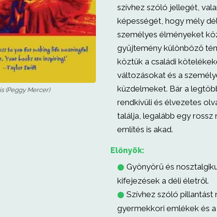
szívhez szóló jellegét, va
képességét, hogy mély déli
személyes élményeket köz
gyűjtemény különböző témá
köztük a családi kötelékeke
változásokat és a személy
küzdelmeket. Bár a legtöb
is (Peggy Mercer)
rendkívüli és élvezetes o
találja, legalább egy ross
említés is akad.
Előnyök:
Gyönyörű és nosztalgiku
⬤
kifejezések a déli életről.
Szívhez szóló pillantást 
⬤
gyermekkori emlékek és a 