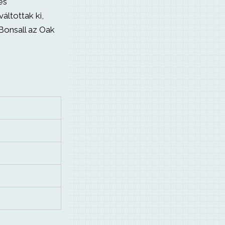
es
áltottak ki,
Bonsall az Oak