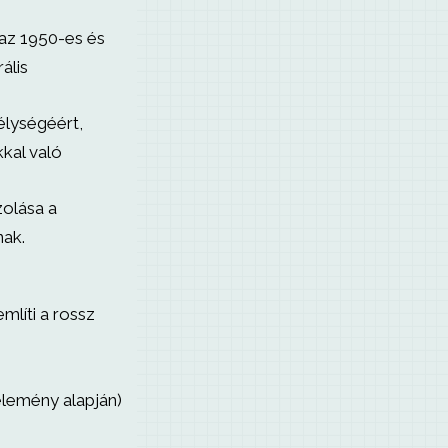
az 1950-es és
ális
élységéért,
kal való
olása a
nak.
mlíti a rossz
élemény alapján)