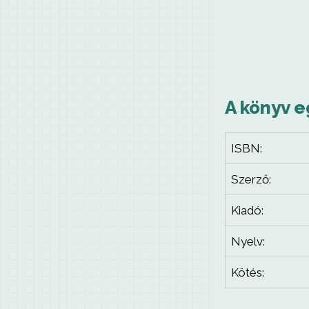
A könyv e
ISBN:
Szerző:
Kiadó:
Nyelv:
Kötés: