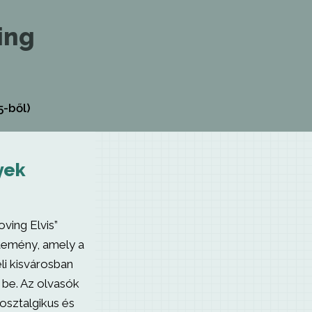
ing
5-ből)
yek
ving Elvis”
temény, amely a
li kisvárosban
 be. Az olvasók
nosztalgikus és