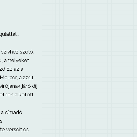
lattal...
 szívhez szóló,
k, amelyeket
zd Ez az a
Mercer, a 2011-
rójának járó díj
etben alkotott.
y a címadó
és
e verseit és