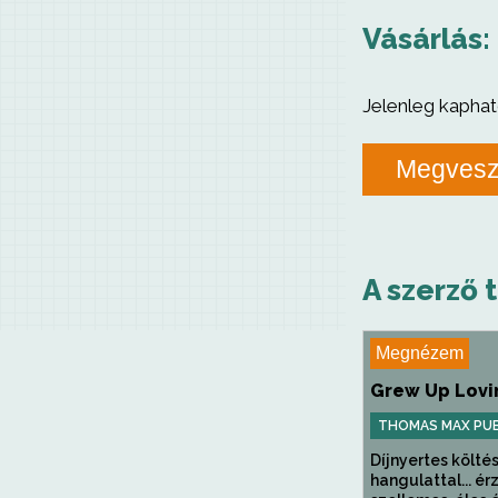
Vásárlás:
Jelenleg kaphat
Megves
A szerző 
Megnézem
Grew Up Lovin
THOMAS MAX PU
Díjnyertes költés
hangulattal... ér