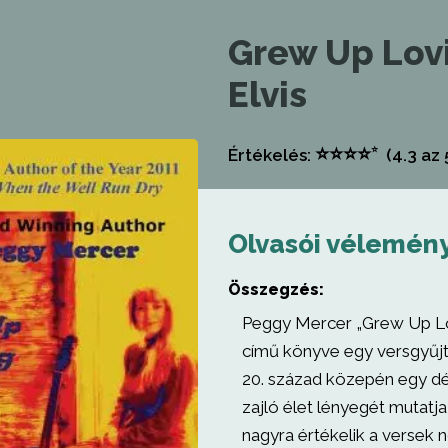
Grew Up Lov
Elvis
⭐
⭐
⭐
⭐
⭐
Értékelés:
(4.3
az 
Olvasói vélemén
Összegzés:
Peggy Mercer „Grew Up Lo
című könyve egy versgyűj
20. század közepén egy dé
zajló élet lényegét mutatja
nagyra értékelik a versek 