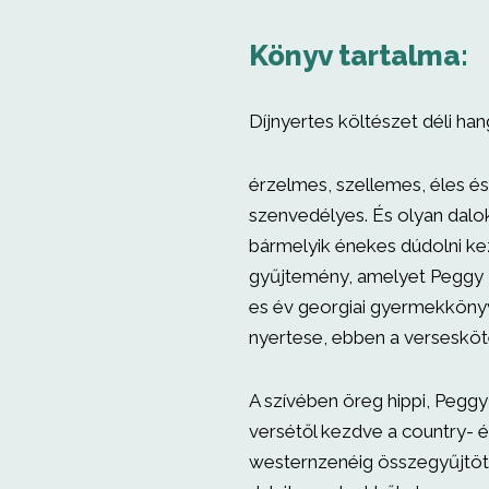
Könyv tartalma:
Díjnyertes költészet déli hangu
érzelmes, szellemes, éles és
szenvedélyes. És olyan dalo
bármelyik énekes dúdolni ke
gyűjtemény, amelyet Peggy 
es év georgiai gyermekkönyví
nyertese, ebben a versesköt
A szívében öreg hippi, Pegg
versétől kezdve a country- 
westernzenéig összegyűjtött