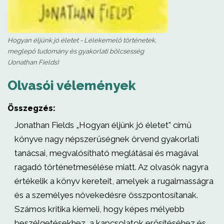
Hogyan éljünk jó életet - Lélekemelő történetek,
meglepő tudomány és gyakorlati bölcsesség
(Jonathan Fields)
Olvasói vélemények
Összegzés:
Jonathan Fields „Hogyan éljünk jó életet” című
könyve nagy népszerűségnek örvend gyakorlati
tanácsai, megvalósítható meglátásai és magával
ragadó történetmesélése miatt. Az olvasók nagyra
értékelik a könyv kereteit, amelyek a rugalmasságra
és a személyes növekedésre összpontosítanak.
Számos kritika kiemeli, hogy képes mélyebb
beszélgetésekhez, a kapcsolatok erősítéséhez és