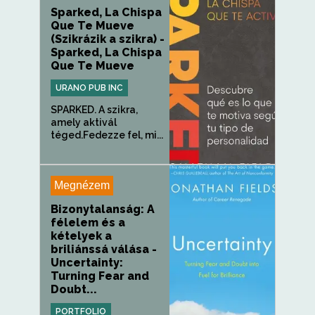
Sparked, La Chispa
Que Te Mueve
(Szikrázik a szikra) -
Sparked, La Chispa
Que Te Mueve
URANO PUB INC
SPARKED. A szikra,
amely aktivál
téged.Fedezze fel, mi...
Megnézem
Bizonytalanság: A
félelem és a
kételyek a
briliánssá válása -
Uncertainty:
Turning Fear and
Doubt...
PORTFOLIO