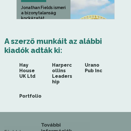
Jonathan Fields ismeri
a bizonytalanság
kockázatát...
A szerző munkáit az alábbi
kiadók adták ki:
Hay
Harperc
Urano
House
ollins
Pub Inc
UK Ltd
Leaders
hip
Portfolio
További