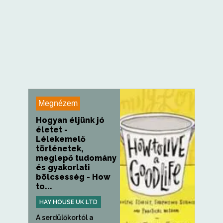
Megnézem
Hogyan éljünk jó
életet -
Lélekemelő
történetek,
meglepő tudomány
és gyakorlati
bölcsesség - How
to...
HAY HOUSE UK LTD
A serdülőkortól a