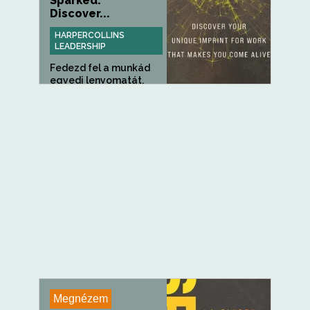
Sparked:
Discover...
HARPERCOLLINS
LEADERSHIP
Fedezd fel a munkád
egyedi lenyomatát,
amely...
Megnézem