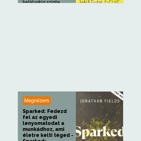
halálunkig szinte
minden...
Megnézem
Sparked: Fedezd
fel az egyedi
lenyomatodat a
munkádhoz, ami
életre kelti téged -