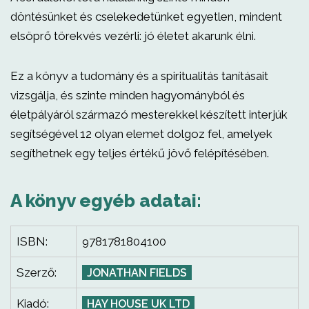
döntésünket és cselekedetünket egyetlen, mindent
elsöprő törekvés vezérli: jó életet akarunk élni.
Ez a könyv a tudomány és a spiritualitás tanításait
vizsgálja, és szinte minden hagyományból és
életpályáról származó mesterekkel készített interjúk
segítségével 12 olyan elemet dolgoz fel, amelyek
segíthetnek egy teljes értékű jövő felépítésében.
A könyv egyéb adatai:
ISBN:
9781781804100
Szerző:
JONATHAN FIELDS
Kiadó:
HAY HOUSE UK LTD