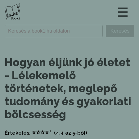
☰
Hogyan éljünk jó életet
- Lélekemelő
történetek, meglepő
tudomány és gyakorlati
bölcsesség
⭐
⭐
⭐
⭐
⭐
Értékelés:
(4.4
az 5-ből)