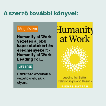
A szerző további könyvei:
Megnézem
Humanity at Work:
Vezetés a jobb
kapcsolatokért és
eredményekért -
Humanity at Work:
Leading for...
LIFETREE
Útmutató azoknak a
vezetőknek, akik
olyan...