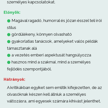
személyes kapcsolatokat.
Előnyök:
Magával ragadó, humorral és józan ésszel teli írói
⬤
stílus
gördülékeny, könnyen olvasható
⬤
gyakorlatias tanácsok, amelyeket valós példák
⬤
támasztanak alá
a vezetés emberi aspektusát hangsúlyozza
⬤
hasznos mind a szakmai, mind a személyes
⬤
fejlődés szempontjából.
Hátrányok:
A kritikákban egyiket sem említik kifejezetten, de az
olvasóknak készen kell állniuk a személyes
változásra, ami egyesek számára kihívást jelenthet.