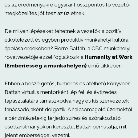
és az eredményekre egyaránt összpontosító vezetői
megközelítés jót tesz az üzletnek.
De milyen lépéseket tehetnek a vezetők a pozitív,
elkötelezett és egyben produktív munkahelyi kultúra
ápolása érdekében? Pierre Battah, a CBC munkahelyi
rovatvezetője ezzel foglalkozik a
Humanity at Work
(Emberiesség a munkahelyen)
című cikkében.
Ebben a beszélgetős, humoros és átélhető könyvben
Battah virtuális mentorként lép fel, és évtizedes
tapasztalatára támaszkodva nagy és kis szervezetek
tanácsadójaként dolgozik. A halcsomagoló üzemektől
a pénzintézetekig terjedő színes és szórakoztató
esettanulmányokon keresztül Battah bemutatja, mit
jelent emberséggel vezetni.