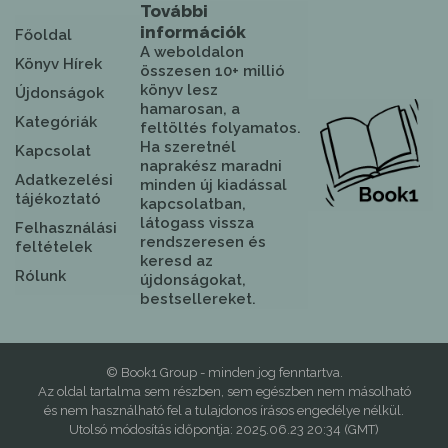
További
információk
Főoldal
A weboldalon
Könyv Hírek
összesen 10+ millió
könyv lesz
Újdonságok
hamarosan, a
Kategóriák
feltöltés folyamatos.
Ha szeretnél
Kapcsolat
naprakész maradni
Adatkezelési
minden új kiadással
tájékoztató
kapcsolatban,
látogass vissza
Felhasználási
rendszeresen és
feltételek
keresd az
Rólunk
újdonságokat,
bestsellereket.
© Book1 Group - minden jog fenntartva.
Az oldal tartalma sem részben, sem egészben nem másolható
és nem használható fel a tulajdonos írásos engedélye nélkül.
Utolsó módosítás időpontja: 2025.06.23 20:34 (GMT)