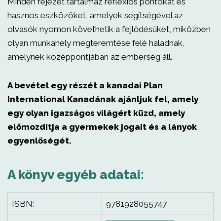
Minden fejezet tartalmaz reflexiós pontokat és
hasznos eszközöket, amelyek segítségével az
olvasók nyomon követhetik a fejlődésüket, miközben
olyan munkahely megteremtése felé haladnak,
amelynek középpontjában az emberség áll.
A bevétel egy részét a kanadai Plan
International Kanadának ajánljuk fel, amely
egy olyan igazságos világért küzd, amely
előmozdítja a gyermekek jogait és a lányok
egyenlőségét.
A könyv egyéb adatai:
ISBN:
9781928055747