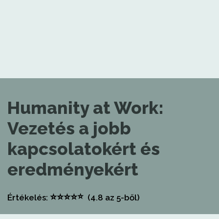
Humanity at Work:
Vezetés a jobb
kapcsolatokért és
eredményekért
⭐
⭐
⭐
⭐
⭐
Értékelés:
(4.8
az 5-ből)