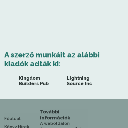
A szerző munkáit az alábbi
kiadók adták ki:
Kingdom
Lightning
Builders Pub
Source Inc
További
információk
Főoldal
A weboldalon
Könyv Hírek