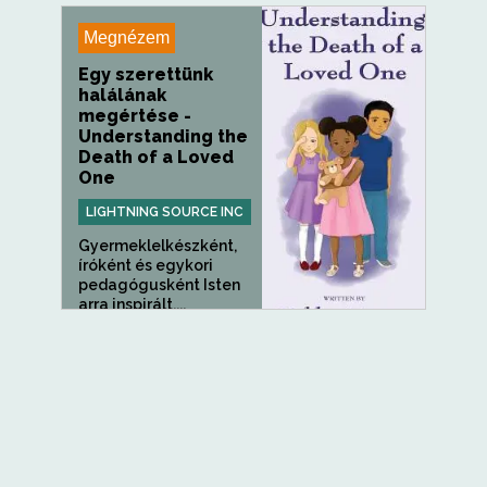
Megnézem
Egy szerettünk
halálának
megértése -
Understanding the
Death of a Loved
One
LIGHTNING SOURCE INC
Gyermeklelkészként,
íróként és egykori
pedagógusként Isten
arra inspirált,...