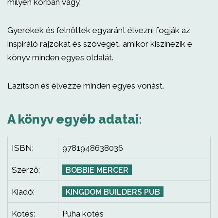
milyen korban vagy.
Gyerekek és felnőttek egyaránt élvezni fogják az
inspiráló rajzokat és szöveget, amikor kiszínezik e
könyv minden egyes oldalát.
Lazítson és élvezze minden egyes vonást.
A könyv egyéb adatai:
ISBN:
9781948638036
Szerző:
BOBBIE MERCER
Kiadó:
KINGDOM BUILDERS PUB
Kötés:
Puha kötés