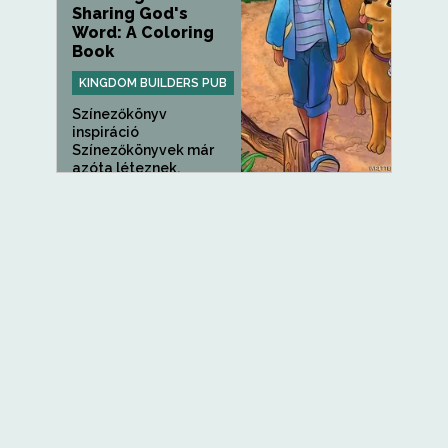
Sharing God's
Word: A Coloring
Book
KINGDOM BUILDERS PUB
Színezőkönyv
inspiráció
Színezőkönyvek már
azóta léteznek,
amióta...