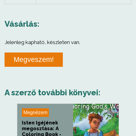
Vásárlás:
Jelenleg kapható, készleten van.
Megveszem!
A szerző további könyvei:
Megnézem
Isten Igéjének
megosztása: A
Coloring Book -