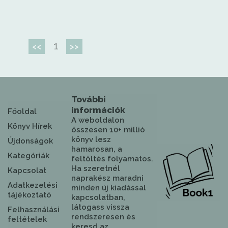
1
<<
>>
További
információk
Főoldal
A weboldalon
Könyv Hírek
összesen 10+ millió
könyv lesz
Újdonságok
hamarosan, a
Kategóriák
feltöltés folyamatos.
Ha szeretnél
Kapcsolat
naprakész maradni
Adatkezelési
minden új kiadással
tájékoztató
kapcsolatban,
látogass vissza
Felhasználási
rendszeresen és
feltételek
keresd az