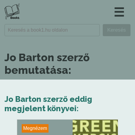
☰
Jo Barton szerző
bemutatása:
Jo Barton szerző eddig
megjelent könyvei:
Megnézem