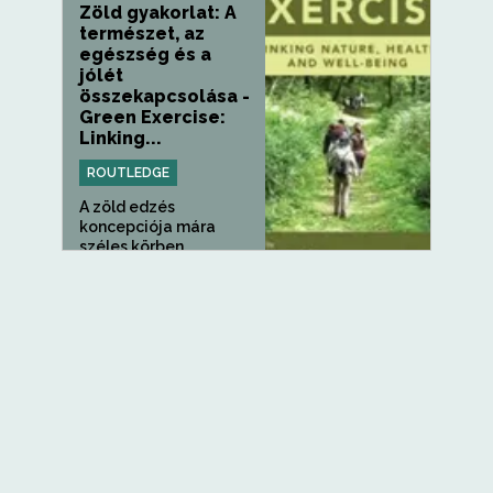
Zöld gyakorlat: A
természet, az
egészség és a
jólét
összekapcsolása -
Green Exercise:
Linking...
ROUTLEDGE
A zöld edzés
koncepciója mára
széles körben
elfogadottá...