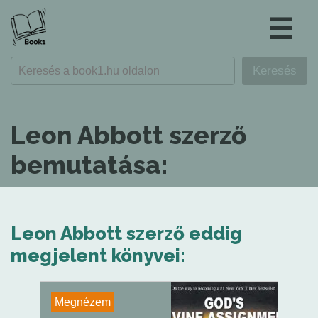
☰
Leon Abbott szerző
bemutatása:
Leon Abbott szerző eddig
megjelent könyvei:
Megnézem