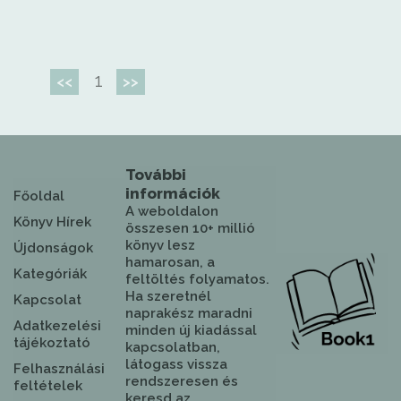
1
<<
>>
További
információk
Főoldal
A weboldalon
Könyv Hírek
összesen 10+ millió
könyv lesz
Újdonságok
hamarosan, a
Kategóriák
feltöltés folyamatos.
Ha szeretnél
Kapcsolat
naprakész maradni
Adatkezelési
minden új kiadással
tájékoztató
kapcsolatban,
látogass vissza
Felhasználási
rendszeresen és
feltételek
keresd az