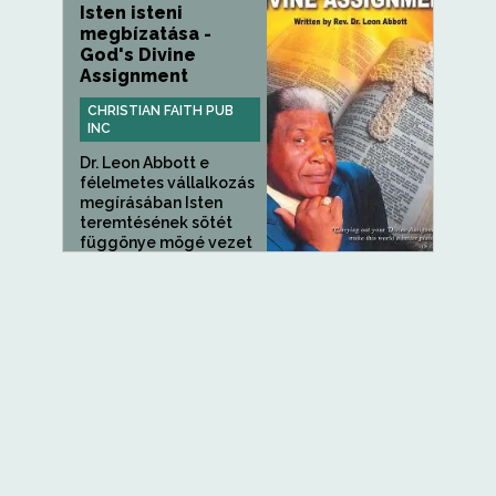
Isten isteni
megbízatása -
God's Divine
Assignment
CHRISTIAN FAITH PUB
INC
Dr. Leon Abbott e
félelmetes vállalkozás
megírásában Isten
teremtésének sötét
függönye mögé vezet
bennünket...