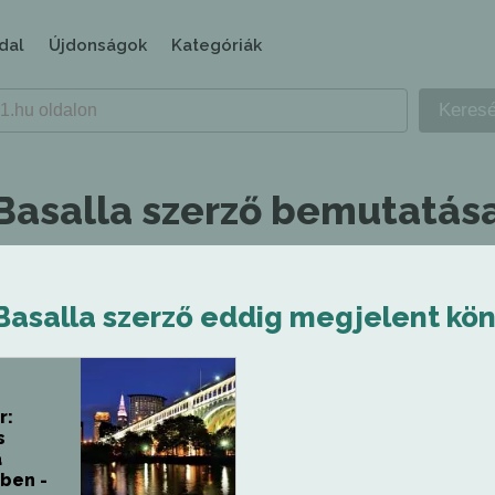
dal
Újdonságok
Kategóriák
 Basalla szerző bemutatás
Basalla szerző eddig megjelent kön
r:
s
a
ben -