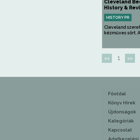
Cleveland Be
History & Reviv
HISTORY PR
Cleveland szeret
kézműves sört. A 
1
<<
>>
Főoldal
Könyv Hírek
Újdonságok
Kategóriák
Kapcsolat
Adatkezelési