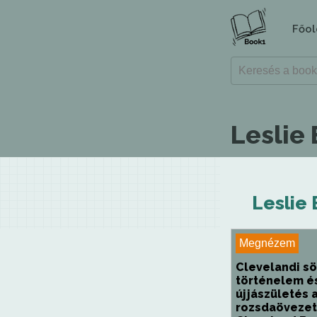
Főol
Leslie
Leslie 
Megnézem
Clevelandi sö
történelem é
újjászületés 
rozsdaövezet