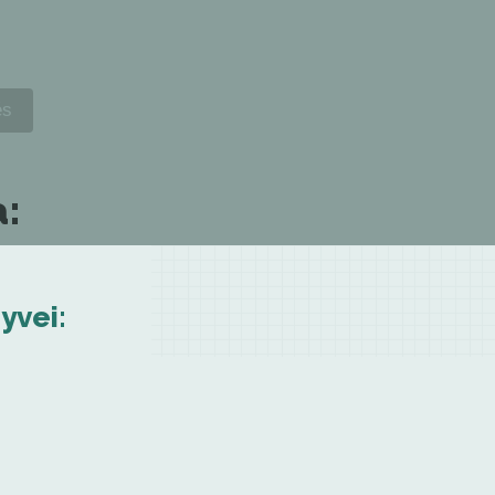
a:
yvei: