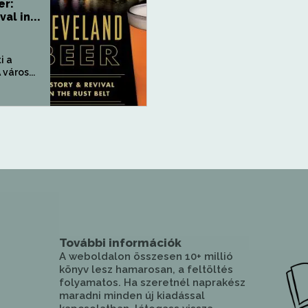
er:
al in...
i a
város...
További információk
A weboldalon összesen 10+ millió
könyv lesz hamarosan, a feltöltés
folyamatos. Ha szeretnél naprakész
maradni minden új kiadással