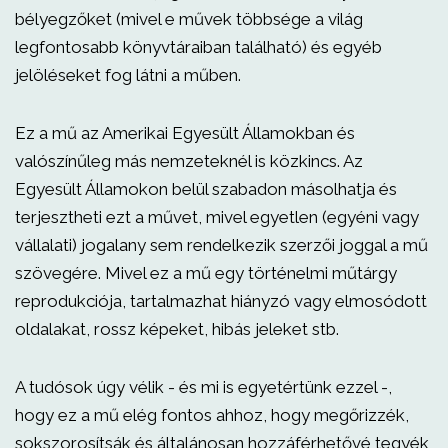
bélyegzőket (mivel e művek többsége a világ
legfontosabb könyvtáraiban található) és egyéb
jelöléseket fog látni a műben.
Ez a mű az Amerikai Egyesült Államokban és
valószínűleg más nemzeteknél is közkincs. Az
Egyesült Államokon belül szabadon másolhatja és
terjesztheti ezt a művet, mivel egyetlen (egyéni vagy
vállalati) jogalany sem rendelkezik szerzői joggal a mű
szövegére. Mivel ez a mű egy történelmi műtárgy
reprodukciója, tartalmazhat hiányzó vagy elmosódott
oldalakat, rossz képeket, hibás jeleket stb.
A tudósok úgy vélik - és mi is egyetértünk ezzel -,
hogy ez a mű elég fontos ahhoz, hogy megőrizzék,
sokszorosítsák és általánosan hozzáférhetővé tegyék