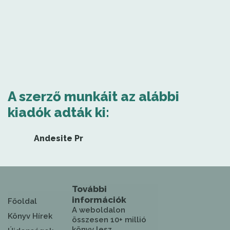
A szerző munkáit az alábbi
kiadók adták ki:
Andesite Pr
További
információk
Főoldal
A weboldalon
Könyv Hírek
összesen 10+ millió
könyv lesz