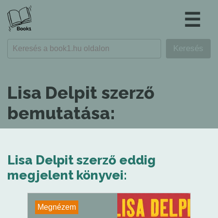
☰
Lisa Delpit szerző
bemutatása:
Lisa Delpit szerző eddig
megjelent könyvei:
Megnézem