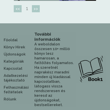
a...
1
<<
>>
További
információk
Főoldal
A weboldalon
Könyv Hírek
összesen 10+ millió
könyv lesz
Újdonságok
hamarosan, a
Kategóriák
feltöltés folyamatos.
Ha szeretnél
Kapcsolat
naprakész maradni
Adatkezelési
minden új kiadással
tájékoztató
kapcsolatban,
látogass vissza
Felhasználási
rendszeresen és
feltételek
keresd az
Rólunk
újdonságokat,
bestsellereket.