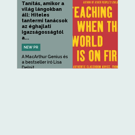
Tanítás, amikor a
világ lángokban
áll: Hiteles
tantermi tanácsok
az éghajlati
igazságosságtól
a...
NEW PR
A MacArthur Genius és
a bestseller író Lisa
Delpit...