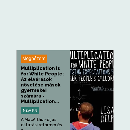
Megnézem
Multiplication Is
for White People:
Az elvárások
növelése mások
gyermekei
számára -
Multiplication...
NEW PR
A MacArthur-díjas
oktatási reformer és