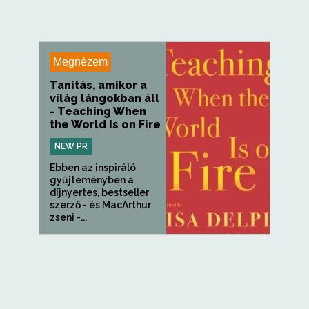
Megnézem
Tanítás, amikor a
világ lángokban áll
- Teaching When
the World Is on Fire
NEW PR
Ebben az inspiráló
gyűjteményben a
díjnyertes, bestseller
szerző - és MacArthur
zseni -...