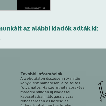
munkáit az alábbi kiadók adták ki:
r
További információk
A weboldalon összesen 10+ millió
könyv lesz hamarosan, a feltöltés
folyamatos. Ha szeretnél naprakész
maradni minden új kiadással
kapcsolatban, látogass vissza
rendszeresen és keresd az
újdonságokat, bestsellereket.