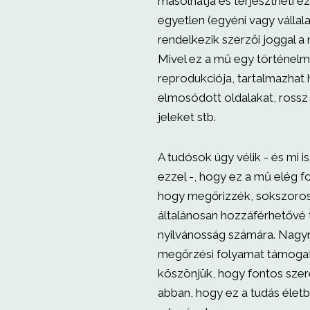
másolhatja és terjesztheti ez
egyetlen (egyéni vagy vállala
rendelkezik szerzői joggal 
Mivel ez a mű egy történelm
reprodukciója, tartalmazhat
elmosódott oldalakat, rossz
jeleket stb.
A tudósok úgy vélik - és mi i
ezzel -, hogy ez a mű elég f
hogy megőrizzék, sokszoros
általánosan hozzáférhetővé 
nyilvánosság számára. Nagyr
megőrzési folyamat támogat
köszönjük, hogy fontos szere
abban, hogy ez a tudás élet