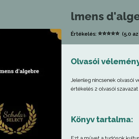
lmens d'alg
⭐
⭐
⭐
⭐
⭐
Értékelés:
(5.0
az 
Olvasói vélemén
Jelenleg nincsenek olvasói 
értékelés 2 olvasói szavazat 
Könyv tartalma:
Ezt a művet a tudósok kultur