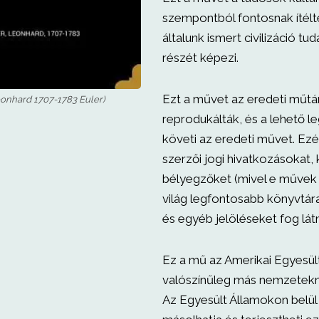
szempontból fontosnak ítélt
általunk ismert civilizáció tu
részét képezi.
Ezt a művet az eredeti műtá
onhard 1707-1783 Euler)
reprodukálták, és a lehető 
követi az eredeti művet. Ezé
szerzői jogi hivatkozásokat, 
bélyegzőket (mivel e művek
világ legfontosabb könyvtára
és egyéb jelöléseket fog lát
Ez a mű az Amerikai Egyesül
valószínűleg más nemzetekné
Az Egyesült Államokon belü