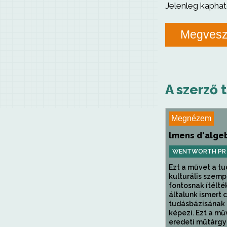
Jelenleg kaphat
Megves
A szerző 
Megnézem
lmens d'alge
WENTWORTH PR
Ezt a művet a t
kulturális szem
fontosnak ítélték
általunk ismert c
tudásbázisának 
képezi. Ezt a mű
eredeti műtárgyró