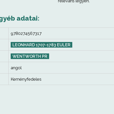
releváns legyen.
gyéb adatai:
9780274567317
LEONHARD 1707-1783 EULER
WENTWORTH PR
angol
Keményfedeles