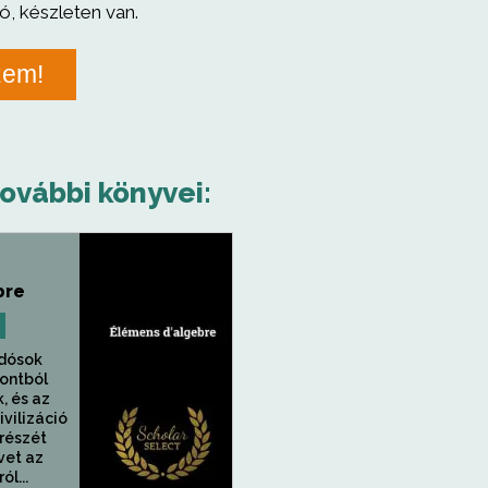
ó, készleten van.
zem!
további könyvei:
bre
udósok
pontból
, és az
ivilizáció
részét
vet az
l...