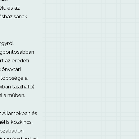
ék, és az
dásbázisának
rgyról
legpontosabban
rt az eredeti
könyvtári
 többsége a
iban található)
ni a műben.
t Államokban és
l is közkincs.
l szabadon