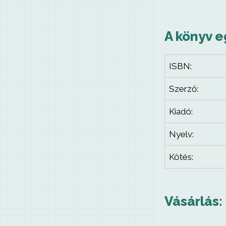
A könyv e
ISBN:
Szerző:
Kiadó:
Nyelv:
Kötés:
Vásárlás: