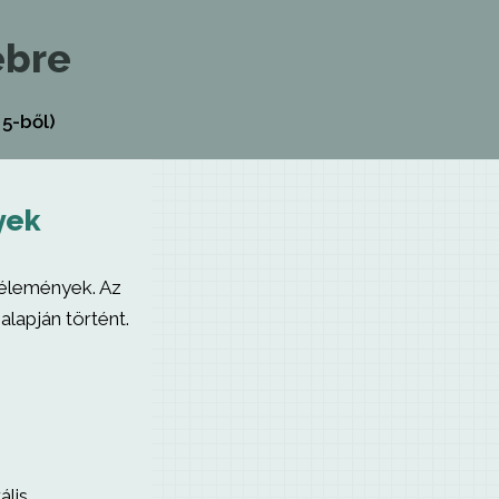
ebre
5-ből)
yek
vélemények. Az
alapján történt.
ális