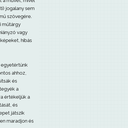
t a művet, mivel
ti) jogalany sem
a mű szövegére.
i műtárgy
 hiányzó vagy
 képeket, hibás
s egyetértünk
ontos ahhoz,
ítsák és
tegyék a
a értékeljük a
ását, és
pet játszik
ben maradjon és