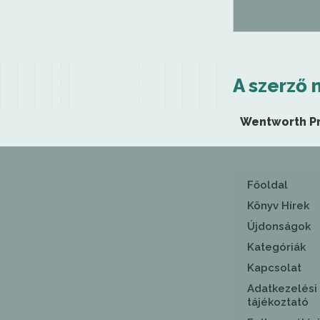
A szerző 
Wentworth P
Főoldal
Könyv Hírek
Újdonságok
Kategóriák
Kapcsolat
Adatkezelési
tájékoztató