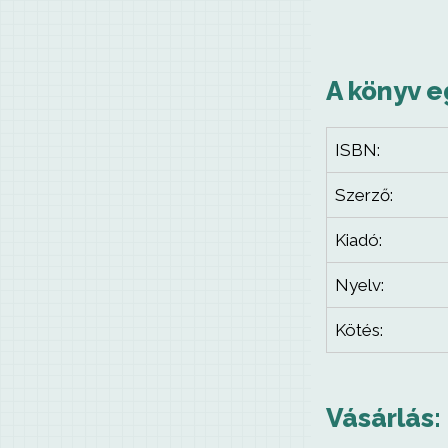
A könyv e
ISBN:
Szerző:
Kiadó:
Nyelv:
Kötés:
Vásárlás: