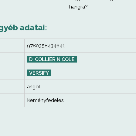
hangra?
gyéb adatai:
9780358434641
D. COLLIER NICOLE
VERSIFY
angol
Keményfedeles