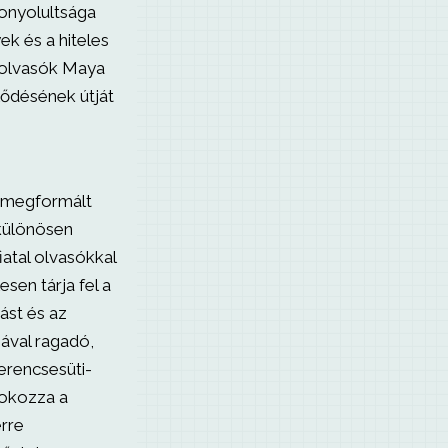
onyolultsága
ek és a hiteles
 olvasók Maya
lődésének útját
l megformált
különösen
iatal olvasókkal
esen tárja fel a
tást és az
gával ragadó,
erencsesüti-
fokozza a
erre