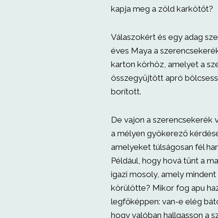
kapja meg a zöld karkötőt?
Válaszokért és egy adag sze
éves Maya a szerencsekerék
karton körhöz, amelyet a sz
összegyűjtött apró bölcses
borított.
De vajon a szerencsekerék v
a mélyen gyökerező kérdése
amelyeket túlságosan fél ha
Például, hogy hová tűnt a m
igazi mosoly, amely mindent 
körülötte? Mikor fog apu ha
legfőképpen: van-e elég bát
hogy valóban hallgasson a s