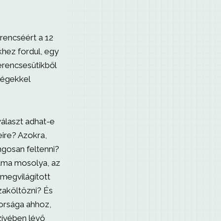
rencséért a 12
hez fordul, egy
erencsesütikből
ségekkel
álaszt adhat-e
ire? Azokra,
ngosan feltenni?
ama mosolya, az
megvilágított
zaköltözni? És
orsága ahhoz,
zívében lévő