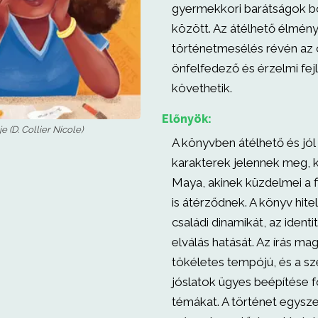
gyermekkori barátságok b
között. Az átélhető élmény
történetmesélés révén az
önfelfedező és érzelmi fej
követhetik.
Előnyök:
 (D. Collier Nicole)
A könyvben átélhető és jó
karakterek jelennek meg, 
Maya, akinek küzdelmei a f
is átérződnek. A könyv hitel
családi dinamikát, az identi
elválás hatását. Az írás ma
tökéletes tempójú, és a sz
jóslatok ügyes beépítése 
témákat. A történet egysz