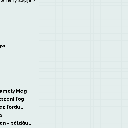
élemény alapján)
ya
, amely Meg
tszeni fog,
z fordul,
a
n - például,