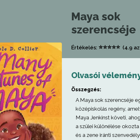
Maya sok
szerencséje
⭐
⭐
⭐
⭐
⭐
Értékelés:
(4.9
az
Olvasói vélemén
Összegzés:
A Maya sok szerencséje eg
középiskolás regény, amel
Maya Jenkinst követi, aho
a szülei különélése okozta 
és a zene iránti szenvedély