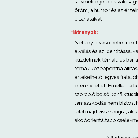
szívmelengető és valóságh
öröm, a humor és az érze
pillanataival.
Hátrányok:
Néhány olvasó nehéznek tal
elválás és az identitással 
küzdelmek témáit, és bár 
témák középpontba állítás
értékelhető, egyes fiatal 
intenzív lehet. Emellett a 
szereplő belső konfliktusai
támaszkodás nem biztos, 
talál majd visszhangra, ak
akcióorientáltabb cselekm