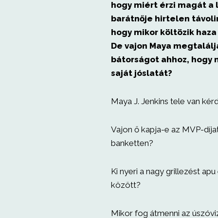
hogy miért érzi magát a 
barátnője hirtelen távoli
hogy mikor költözik haza
De vajon Maya megtalálj
bátorságot ahhoz, hogy 
saját jóslatát?
Maya J. Jenkins tele van kér
Vajon ő kapja-e az MVP-díjat 
banketten?
Ki nyeri a nagy grillezést apu
között?
Mikor fog átmenni az úszóvi