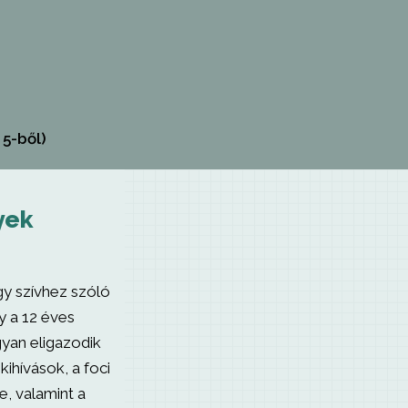
 5-ből)
yek
y szívhez szóló
y a 12 éves
gyan eligazodik
kihívások, a foci
e, valamint a