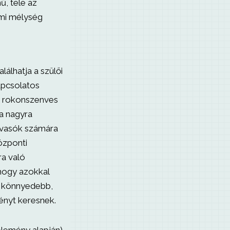
ű, tele az
lmi mélység
álhatja a szülői
kapcsolatos
a rokonszenves
a nagyra
olvasók számára
központi
ra való
hogy azokkal
ik könnyedebb,
ényt keresnek.