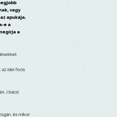
legjobb
nak, vagy
 az apukája.
a-e a
megírja a
désekkel:
az idei focis
 és J bácsi
zsgán, és mikor