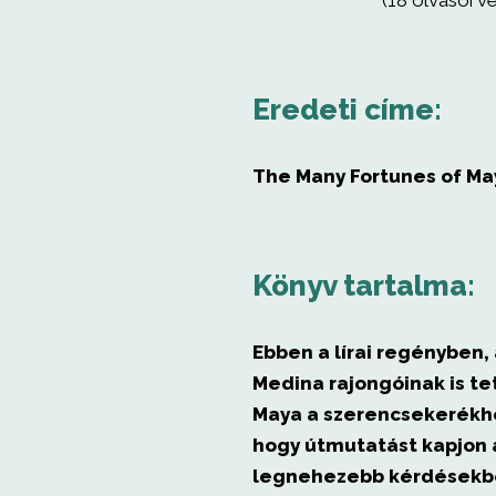
(18 olvasói v
Eredeti címe:
The Many Fortunes of Ma
Könyv tartalma:
Ebben a lírai regényben
Medina rajongóinak is te
Maya a szerencsekerékhe
hogy útmutatást kapjon 
legnehezebb kérdésekbe