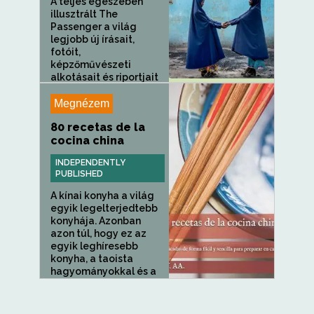
A teljes egészében
illusztrált The
Passenger a világ
legjobb új írásait,
fotóit,
képzőművészeti
alkotásait és riportjait
gyűjti össze. E...
Megnézem
80 recetas de la
cocina china
INDEPENDENTLY
PUBLISHED
A kínai konyha a világ
egyik legelterjedtebb
konyhája. Azonban
azon túl, hogy ez az
egyik leghíresebb
konyha, a taoista
hagyományokkal és a
jin és...