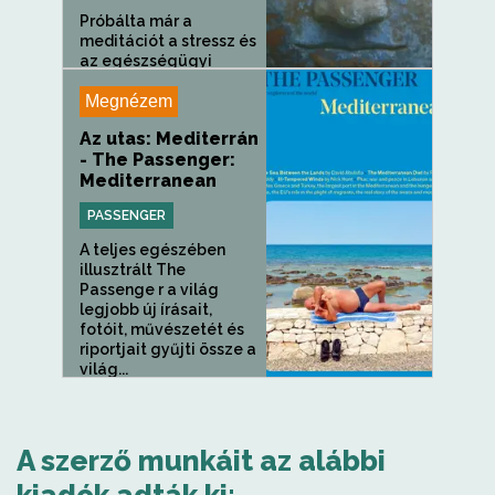
Próbálta már a
meditációt a stressz és
az egészségügyi
problémák...
Megnézem
Az utas: Mediterrán
- The Passenger:
Mediterranean
PASSENGER
A teljes egészében
illusztrált The
Passenge r a világ
legjobb új írásait,
fotóit, művészetét és
riportjait gyűjti össze a
világ...
A szerző munkáit az alábbi