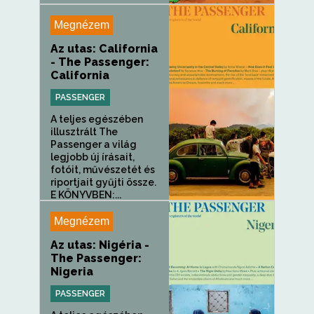
Megnézem
Az utas: California
- The Passenger:
California
PASSENGER
A teljes egészében
illusztrált The
Passenger a világ
legjobb új írásait,
fotóit, művészetét és
riportjait gyűjti össze.
E KÖNYVBEN:...
Megnézem
Az utas: Nigéria -
The Passenger:
Nigeria
PASSENGER