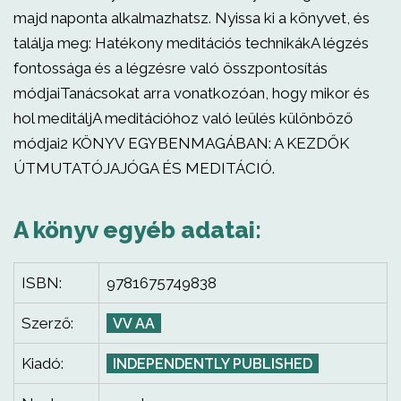
majd naponta alkalmazhatsz. Nyissa ki a könyvet, és
találja meg: Hatékony meditációs technikákA légzés
fontossága és a légzésre való összpontosítás
módjaiTanácsokat arra vonatkozóan, hogy mikor és
hol meditáljA meditációhoz való leülés különböző
módjai2 KÖNYV EGYBENMAGÁBAN: A KEZDŐK
ÚTMUTATÓJAJÓGA ÉS MEDITÁCIÓ.
A könyv egyéb adatai:
ISBN:
9781675749838
Szerző:
VV AA
Kiadó:
INDEPENDENTLY PUBLISHED