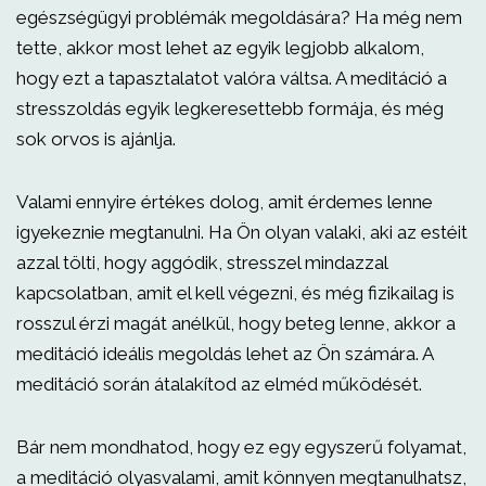
egészségügyi problémák megoldására? Ha még nem
tette, akkor most lehet az egyik legjobb alkalom,
hogy ezt a tapasztalatot valóra váltsa. A meditáció a
stresszoldás egyik legkeresettebb formája, és még
sok orvos is ajánlja.
Valami ennyire értékes dolog, amit érdemes lenne
igyekeznie megtanulni. Ha Ön olyan valaki, aki az estéit
azzal tölti, hogy aggódik, stresszel mindazzal
kapcsolatban, amit el kell végezni, és még fizikailag is
rosszul érzi magát anélkül, hogy beteg lenne, akkor a
meditáció ideális megoldás lehet az Ön számára. A
meditáció során átalakítod az elméd működését.
Bár nem mondhatod, hogy ez egy egyszerű folyamat,
a meditáció olyasvalami, amit könnyen megtanulhatsz,