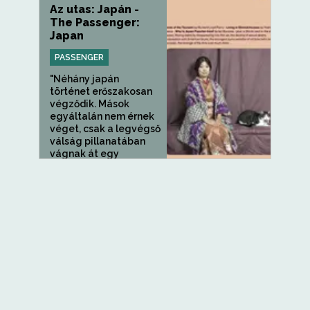
Az utas: Japán -
The Passenger:
Japan
PASSENGER
"Néhány japán
történet erőszakosan
végződik. Mások
egyáltalán nem érnek
véget, csak a legvégső
válság pillanatában
vágnak át egy
pillangóra, vagy a...