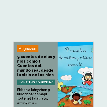
Megnézem
9 cuentos de nias y
nios como t:
Cuentos del
mundo real desde
la visin de los nios
LIGHTNING SOURCE INC
Ebben a könyvben 9
különböző témájú
történet található,
amelyek a...