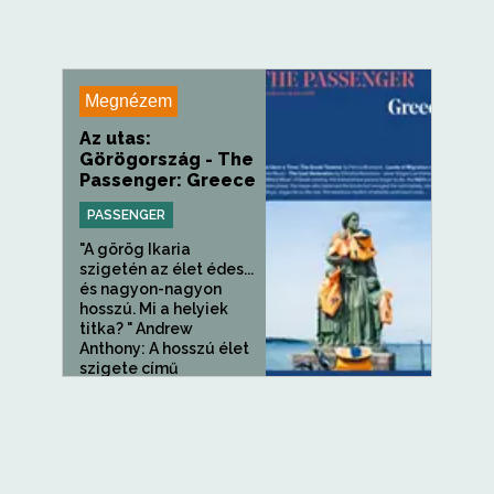
Megnézem
Az utas:
Görögország - The
Passenger: Greece
PASSENGER
"A görög Ikaria
szigetén az élet édes...
és nagyon-nagyon
hosszú. Mi a helyiek
titka? " Andrew
Anthony: A hosszú élet
szigete című
könyvéből...