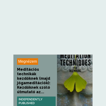
Megnézem
Meditációs
technikák
kezdőknek (majd
jógameditációk):
Kezdőknek szóló
útmutató az...
INDEPENDENTLY
PUBLISHED