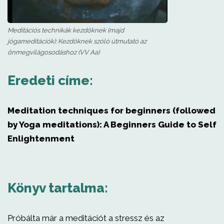
Meditációs technikák kezdőknek (majd
jógameditációk): Kezdőknek szóló útmutató az
önmegvilágosodáshoz (VV Aa)
Eredeti címe:
Meditation techniques for beginners (followed
by Yoga meditations): A Beginners Guide to Self
Enlightenment
Könyv tartalma:
Próbálta már a meditációt a stressz és az