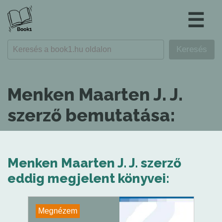
☰
Menken Maarten J. J.
szerző bemutatása:
Menken Maarten J. J. szerző
eddig megjelent könyvei:
Megnézem