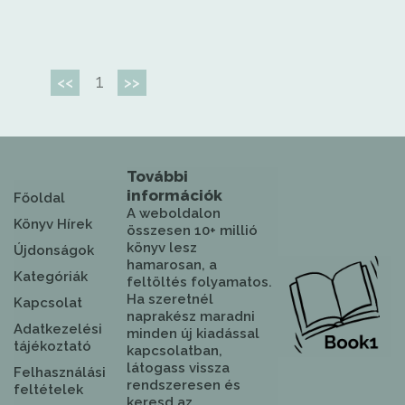
1
<<
>>
További
információk
Főoldal
A weboldalon
Könyv Hírek
összesen 10+ millió
könyv lesz
Újdonságok
hamarosan, a
Kategóriák
feltöltés folyamatos.
Ha szeretnél
Kapcsolat
naprakész maradni
Adatkezelési
minden új kiadással
tájékoztató
kapcsolatban,
látogass vissza
Felhasználási
rendszeresen és
feltételek
keresd az