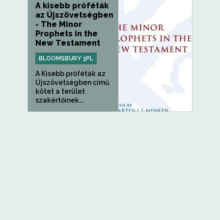
A kisebb próféták
az Újszövetségben
- The Minor
Prophets in the
New Testament
BLOOMSBURY 3PL
A Kisebb próféták az
Újszövetségben című
kötet a terület
szakértőinek...