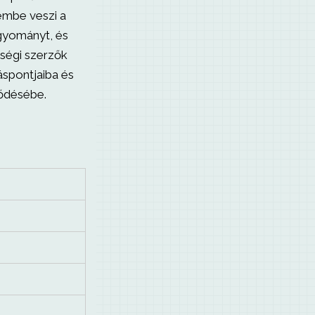
lembe veszi a
agyományt, és
tségi szerzők
áspontjaiba és
lődésébe.