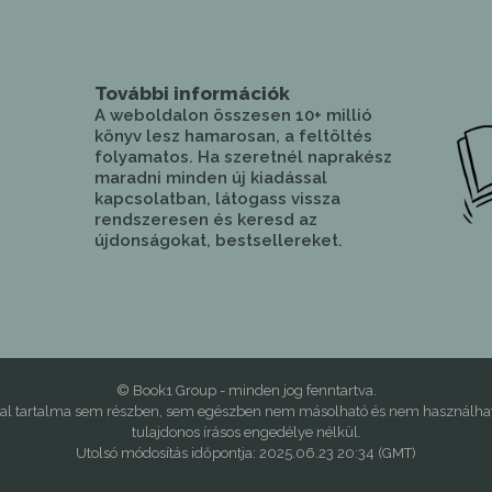
További információk
A weboldalon összesen 10+ millió
könyv lesz hamarosan, a feltöltés
folyamatos. Ha szeretnél naprakész
maradni minden új kiadással
kapcsolatban, látogass vissza
rendszeresen és keresd az
újdonságokat, bestsellereket.
© Book1 Group - minden jog fenntartva.
dal tartalma sem részben, sem egészben nem másolható és nem használható
tulajdonos írásos engedélye nélkül.
Utolsó módosítás időpontja: 2025.06.23 20:34 (GMT)