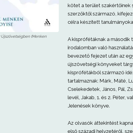
kötet a terület szakértőinek
szerzőktől származó, kifejez
célra készített tanulmányoka
az Újszövetségben (Menken
A kisprófétáknak a második
irodalomban való használatá
bevezető fejezet után az eg
újszövetségi könyveket tárg
kisprófétákból származó id
tartalmaznak: Márk, Máté, L
Cselekedetek, János, Pál, Zs
levél, Jakab, 1. és 2. Péter, v
Jelenések könyve.
Az olvasók áttekintést kapna
első századi helyzetéről, sz