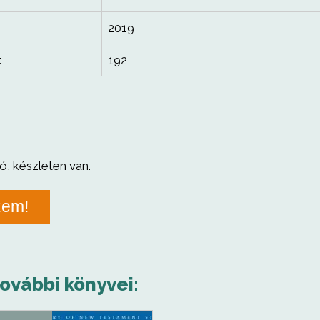
2019
:
192
ó, készleten van.
zem!
további könyvei: