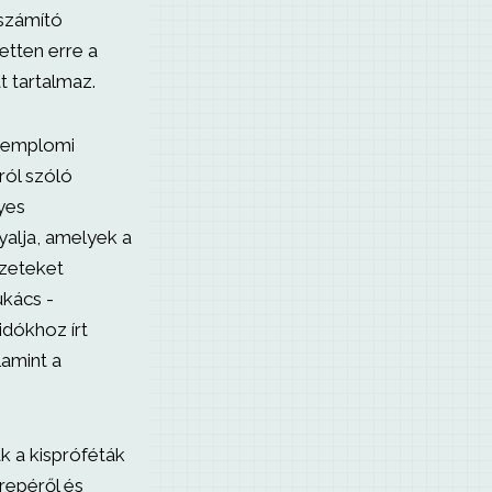
 számító
etten erre a
t tartalmaz.
 templomi
ról szóló
yes
yalja, amelyek a
ézeteket
ukács -
idókhoz írt
alamint a
k a kispróféták
erepéről és