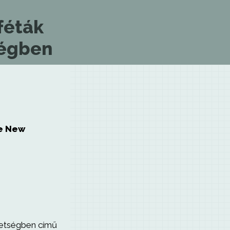
féták
ségben
he New
vetségben című