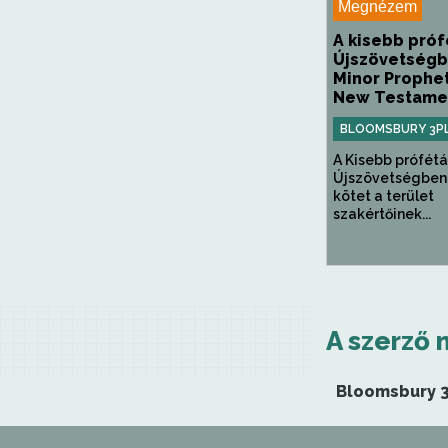
Megnézem
A kisebb próf
Újszövetségb
Minor Prophet
New Testame
BLOOMSBURY 3P
A Kisebb prófétá
Újszövetségben
kötet a terület
szakértőinek...
A szerző 
Bloomsbury 3