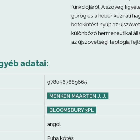
funkciójáról. A szöveg figye
görög és a héber kézirati h
betekintést nyújt az újszöve
különböző hermeneutikai áll
az újszövetségi teológia fej
gyéb adatai:
9780567689665
MENKEN MAARTEN J. J.
BLOOMSBURY 3PL
angol
Puha kötés