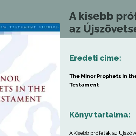
A kisebb pró
az Újszövet
Eredeti címe:
The Minor Prophets in t
Testament
Könyv tartalma:
A Kisebb próféták az Újszö