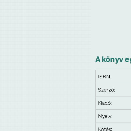
A könyv e
ISBN:
Szerző:
Kiadó:
Nyelv:
Kötés: