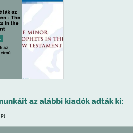
éták az
en - The
s in the
nt
L
k az
 című
munkáit az alábbi kiadók adták ki:
Pl