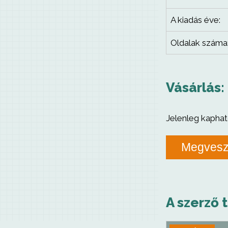
A kiadás éve:
Oldalak száma
Vásárlás:
Jelenleg kaphat
Megves
A szerző 