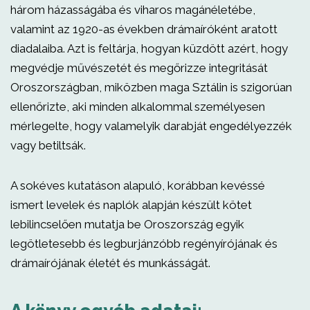
három házasságába és viharos magánéletébe,
valamint az 1920-as években drámaíróként aratott
diadalaiba. Azt is feltárja, hogyan küzdött azért, hogy
megvédje művészetét és megőrizze integritását
Oroszországban, miközben maga Sztálin is szigorúan
ellenőrizte, aki minden alkalommal személyesen
mérlegelte, hogy valamelyik darabját engedélyezzék
vagy betiltsák.
A sokéves kutatáson alapuló, korábban kevéssé
ismert levelek és naplók alapján készült kötet
lebilincselően mutatja be Oroszország egyik
legötletesebb és legburjánzóbb regényírójának és
drámaírójának életét és munkásságát.