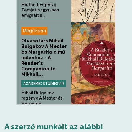
Miután Jevgenyij
Zamjatin 1931-ben
emigrált a...
Megnézem
Olvasótárs Mihail
Bulgakov A Mester
és Margarita című
művéhez - A
Reader's
Companion to
Mikhail...
ACADEMIC STUDIES PR
Mihail Bulgakov
regénye A Mester és
Margarita ,...
A szerző munkáit az alábbi