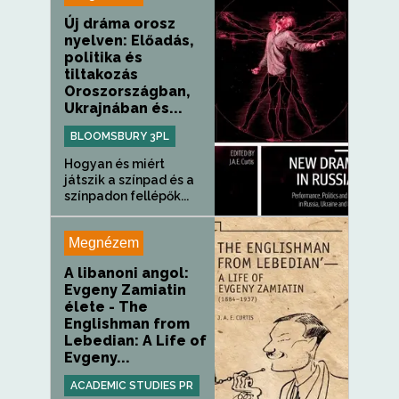
Új dráma orosz
nyelven: Előadás,
politika és
tiltakozás
Oroszországban,
Ukrajnában és...
BLOOMSBURY 3PL
Hogyan és miért
játszik a színpad és a
színpadon fellépők...
Megnézem
A libanoni angol:
Evgeny Zamiatin
élete - The
Englishman from
Lebedian: A Life of
Evgeny...
ACADEMIC STUDIES PR