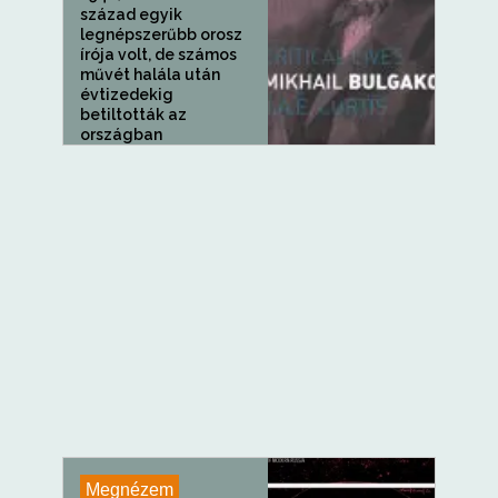
század egyik
legnépszerűbb orosz
írója volt, de számos
művét halála után
évtizedekig
betiltották az
országban
alkalmazott...
Megnézem