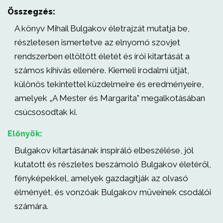
Összegzés:
A könyv Mihail Bulgakov életrajzát mutatja be,
részletesen ismertetve az elnyomó szovjet
rendszerben eltöltött életét és írói kitartását a
számos kihívás ellenére. Kiemeli irodalmi útját,
különös tekintettel küzdelmeire és eredményeire,
amelyek „A Mester és Margarita” megalkotásában
csúcsosodtak ki.
Előnyök:
Bulgakov kitartásának inspiráló elbeszélése, jól
kutatott és részletes beszámoló Bulgakov életéről,
fényképekkel, amelyek gazdagítják az olvasó
élményét, és vonzóak Bulgakov műveinek csodálói
számára.