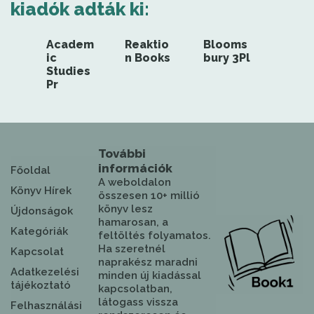
kiadók adták ki:
Academ
Reaktio
Blooms
ic
n Books
bury 3Pl
Studies
Pr
További
információk
Főoldal
A weboldalon
Könyv Hírek
összesen 10+ millió
könyv lesz
Újdonságok
hamarosan, a
Kategóriák
feltöltés folyamatos.
Ha szeretnél
Kapcsolat
naprakész maradni
Adatkezelési
minden új kiadással
tájékoztató
kapcsolatban,
látogass vissza
Felhasználási