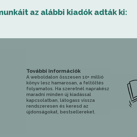
munkáit az alábbi kiadók adták ki:
További információk
A weboldalon összesen 10+ millió
könyv lesz hamarosan, a feltöltés
folyamatos. Ha szeretnél naprakész
maradni minden új kiadással
kapcsolatban, látogass vissza
rendszeresen és keresd az
újdonságokat, bestsellereket.