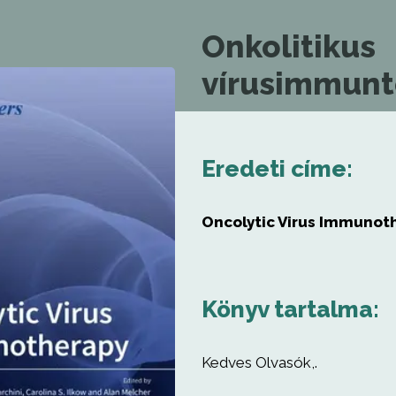
Onkolitikus
vírusimmunt
Eredeti címe:
Oncolytic Virus Immunot
Könyv tartalma:
Kedves Olvasók,.