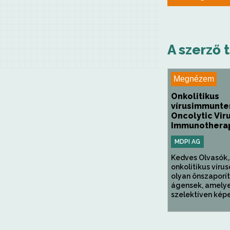
A szerző 
Megnézem
Onkolitikus
vírusimmunter
Oncolytic Vir
Immunothera
MDPI AG
Kedves Olvasók,
onkolitikus vírus
olyan önszaporí
ágensek, amely
szelektíven képe