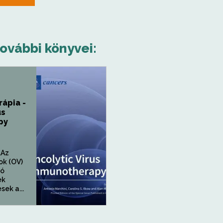
további könyvei:
ápia -
us
py
.Az
ok (OV)
tó
ek
sek a...