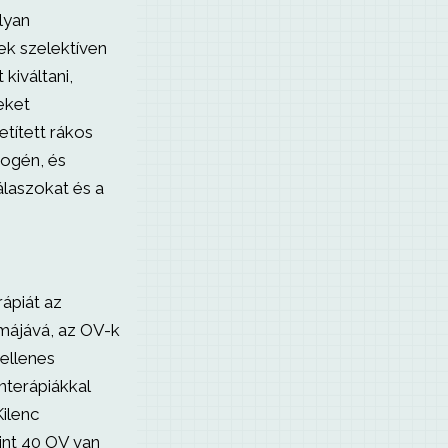
lyan
ek szelektíven
 kiváltani,
eket
etített rákos
nogén, és
álaszokat és a
rápiát az
rmájává, az OV-k
kellenes
nterápiákkal
Kilenc
int 40 OV van