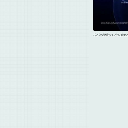
Onkolitikus vírusim