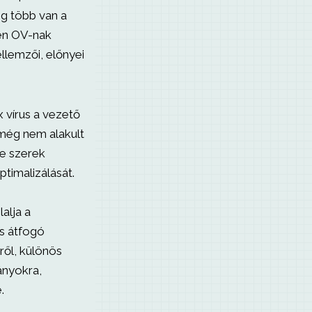
még több van a
den OV-nak
lemzői, előnyei
x vírus a vezető
 még nem alakult
 e szerek
ptimalizálását.
alja a
és átfogó
ről, különös
rányokra,
.