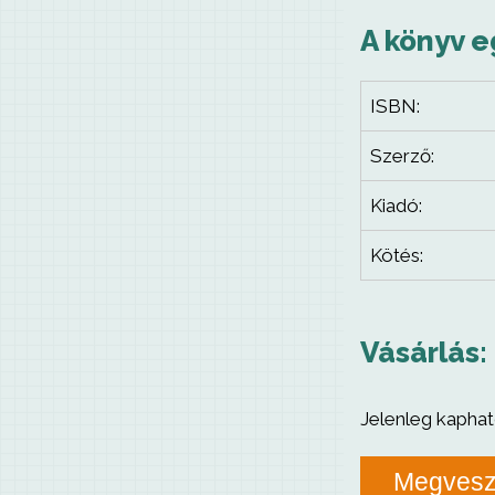
A könyv e
ISBN:
Szerző:
Kiadó:
Kötés:
Vásárlás:
Jelenleg kaphat
Megves