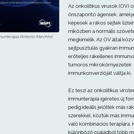
Az onkolitikus vírusok (OV) o
önszaporító ágensek, amely
képesek a rákos sejtek lízisét
miközben a normális szövet
munterápia (Antonio Marchini)
megkímélik. Az OV által közv
sejtpusztulás gyakran immu
erőteljes rákellenes immunv
tumoros mikrokörnyezetek
immunkonverzióját váltja ki.
Ez teszi az onkolitikus virote
immunterápia ígéretes új fo
pedig ideális jelöltek más rá
szerekkel, köztük más immu
való kombinációs terápiára. 
különböző családból több m