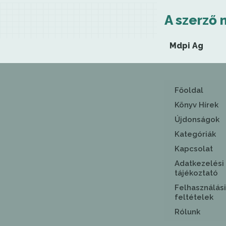
A szerző 
Mdpi Ag
Főoldal
Könyv Hírek
Újdonságok
Kategóriák
Kapcsolat
Adatkezelési
tájékoztató
Felhasználási
feltételek
Rólunk