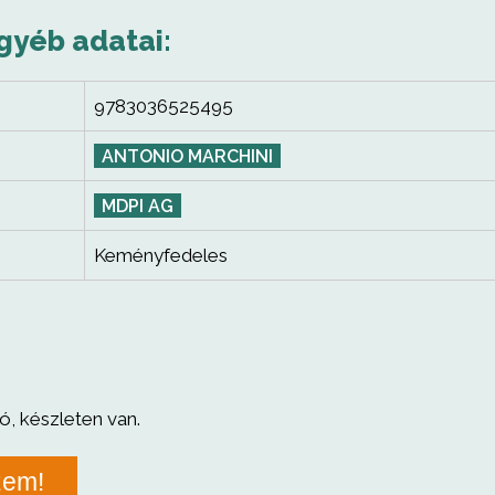
gyéb adatai:
9783036525495
ANTONIO MARCHINI
MDPI AG
Keményfedeles
ó, készleten van.
zem!