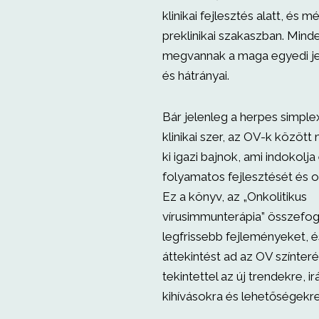
klinikai fejlesztés alatt, és 
preklinikai szakaszban. Min
megvannak a maga egyedi jel
és hátrányai.
Bár jelenleg a herpes simple
klinikai szer, az OV-k között
ki igazi bajnok, ami indokolja
folyamatos fejlesztését és o
Ez a könyv, az „Onkolitikus
vírusimmunterápia” összefogl
legfrissebb fejleményeket, 
áttekintést ad az OV színteré
tekintettel az új trendekre, i
kihívásokra és lehetőségekre