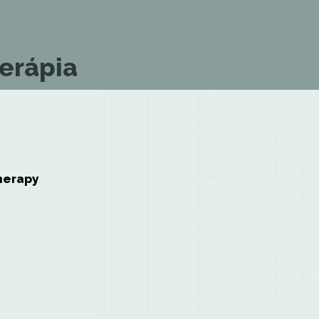
erápia
herapy