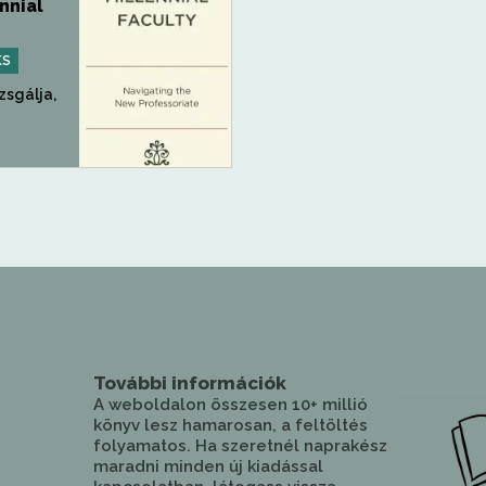
nnial
KS
zsgálja,
További információk
A weboldalon összesen 10+ millió
könyv lesz hamarosan, a feltöltés
folyamatos. Ha szeretnél naprakész
maradni minden új kiadással