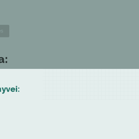
a:
yvei: