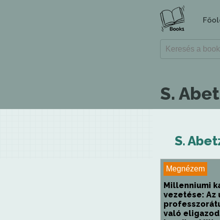
Főol
S. Abe
S. Abet
Megnézem
Millenniumi k
vezetése: Az 
professzorát
való eligazod