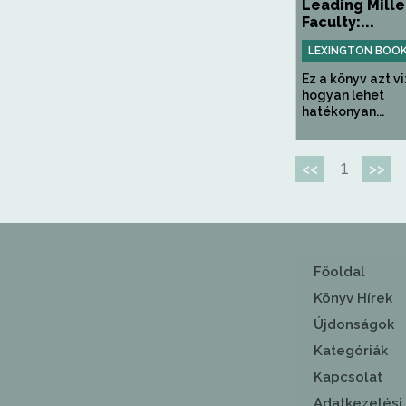
Leading Mille
Faculty:...
LEXINGTON BOO
Ez a könyv azt vi
hogyan lehet
hatékonyan...
1
<<
>>
Főoldal
Könyv Hírek
Újdonságok
Kategóriák
Kapcsolat
Adatkezelési