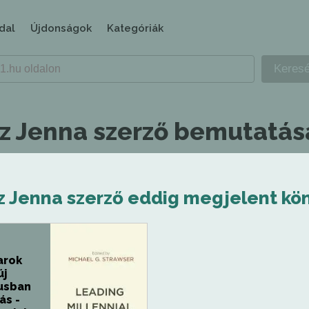
dal
Újdonságok
Kategóriák
tz Jenna szerző bemutatás
z Jenna szerző eddig megjelent kön
arok
új
usban
ás -