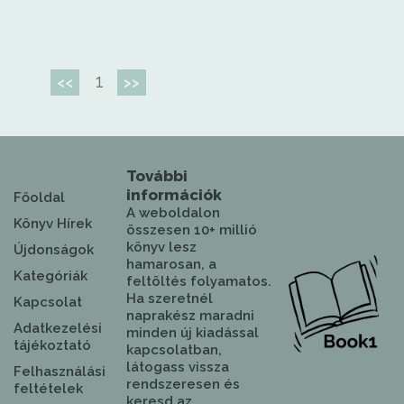
1
<<
>>
További
információk
Főoldal
A weboldalon
Könyv Hírek
összesen 10+ millió
könyv lesz
Újdonságok
hamarosan, a
Kategóriák
feltöltés folyamatos.
Ha szeretnél
Kapcsolat
naprakész maradni
Adatkezelési
minden új kiadással
tájékoztató
kapcsolatban,
látogass vissza
Felhasználási
rendszeresen és
feltételek
keresd az