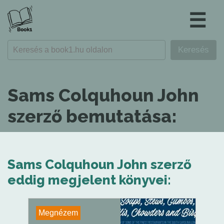
☰
Sams Colquhoun John
szerző bemutatása:
Sams Colquhoun John szerző
eddig megjelent könyvei:
Megnézem