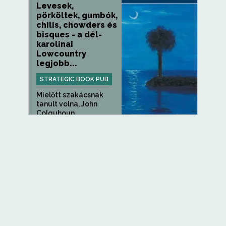
Levesek,
pörköltek, gumbók,
chilis, chowders és
bisques - a dél-
karolinai
Lowcountry
legjobb...
STRATEGIC BOOK PUB
Mielőtt szakácsnak
tanult volna, John
Colquhoun...