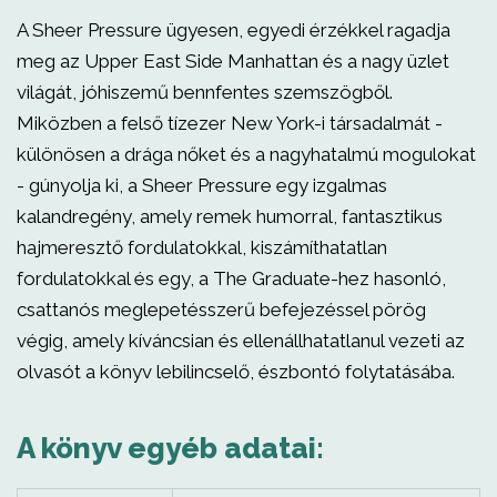
A Sheer Pressure ügyesen, egyedi érzékkel ragadja
meg az Upper East Side Manhattan és a nagy üzlet
világát, jóhiszemű bennfentes szemszögből.
Miközben a felső tízezer New York-i társadalmát -
különösen a drága nőket és a nagyhatalmú mogulokat
- gúnyolja ki, a Sheer Pressure egy izgalmas
kalandregény, amely remek humorral, fantasztikus
hajmeresztő fordulatokkal, kiszámíthatatlan
fordulatokkal és egy, a The Graduate-hez hasonló,
csattanós meglepetésszerű befejezéssel pörög
végig, amely kíváncsian és ellenállhatatlanul vezeti az
olvasót a könyv lebilincselő, észbontó folytatásába.
A könyv egyéb adatai: