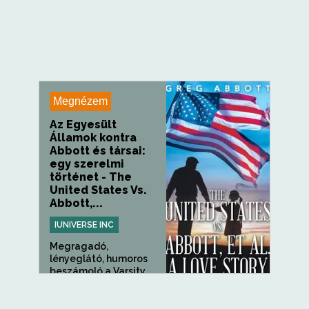
Megnézem
Az Egyesült
Államok kontra
Abbott és társai:
egy szerelmi
történet - The
United States Vs.
Abbott,...
IUNIVERSE INC
Megragadó,
lényeglátó, humoros
beszámoló a Varsity...