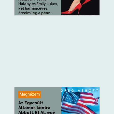
Halaby és Emily Lukes,
két harmincéves,
érzelmileg a pénz...
Megnézem
Az Egyesült
Államok kontra
Abbott, Et Al. egy