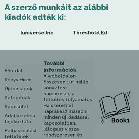
A szerző munkáit az alábbi
kiadók adták ki:
Iuniverse Inc
Threshold Ed
További
információk
Főoldal
A weboldalon
Könyv Hírek
összesen 10+ millió
könyv lesz
Újdonságok
hamarosan, a
Kategóriák
feltöltés folyamatos.
Ha szeretnél
Kapcsolat
naprakész maradni
Adatkezelési
minden új kiadással
tájékoztató
kapcsolatban,
látogass vissza
Felhasználási
rendszeresen és
feltételek