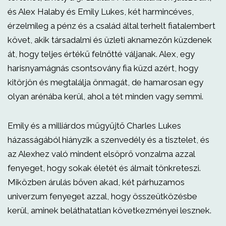
és Alex Halaby és Emily Lukes, két harmincéves,
érzelmileg a pénz és a család által terhelt fiatalembert
követ, akik társadalmi és üzleti aknamezőn küzdenek
át, hogy teljes értékű felnőtté váljanak. Alex, egy
harisnyamágnás csontsovány fia küzd azért, hogy
kitörjön és megtalálja önmagát, de hamarosan egy
olyan arénába kerül, ahol a tét minden vagy semmi.
Emily és a milliárdos műgyűjtő Charles Lukes
házasságából hiányzik a szenvedély és a tisztelet, és
az Alexhez való mindent elsöprő vonzalma azzal
fenyeget, hogy sokak életét és álmait tönkreteszi.
Miközben árulás bőven akad, két párhuzamos
univerzum fenyeget azzal, hogy összeütközésbe
kerül, aminek beláthatatlan következményei lesznek.