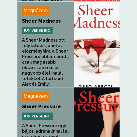
prominens...
Megnézem
Sheer Madness
IUNIVERSE INC
A Sheer Madness ott
folytatódik, ahol az
előzményfilm, a Sheer
Pressure abbamaradt,
csak magasabb
oktánszámmal és
nagyobb élet-halál
tétekkel. A történet
Alex és Emily...
Megnézem
Sheer Pressure
IUNIVERSE INC
A Sheer Pressure egy
bájos, adrenalinnal teli
szerelmi történet,