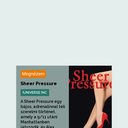
Megnézem
Sheer Pressure
IUNIVERSE INC
A Sheer Pressure egy
bájos, adrenalinnal teli
szerelmi történet,
amely a 9/11 utáni
Manhattanben
játszódik, és Alex