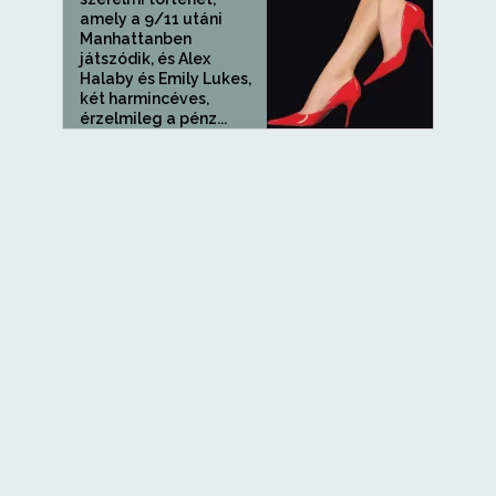
amely a 9/11 utáni
Manhattanben
játszódik, és Alex
Halaby és Emily Lukes,
két harmincéves,
érzelmileg a pénz...