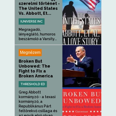
szerelmi történet -
The United States
Vs. Abbott, Et...
IUNIVERSE INC
Megragadó,
lényeglátó, humoros
beszámoló a Varsity...
Megnézem
Broken But
Unbowed: The
Fight to Fix a
Broken America
THRESHOLD ED
Greg Abbott
kormányzó - a texasi
kormányzó, a
Republikánus Párt
feltörekvő csillaga és
az egyik első olyan