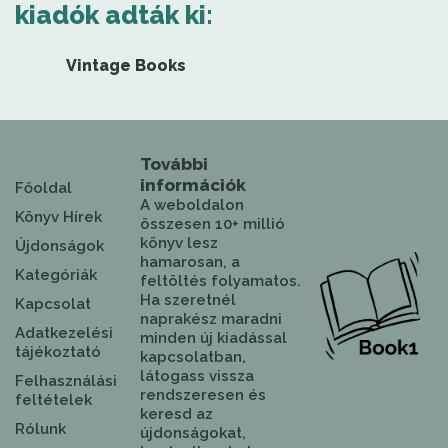
kiadók adták ki:
Vintage Books
További
információk
Főoldal
A weboldalon
Könyv Hírek
összesen 10+ millió
könyv lesz
Újdonságok
hamarosan, a
Kategóriák
feltöltés folyamatos.
Ha szeretnél
Kapcsolat
naprakész maradni
Adatkezelési
minden új kiadással
tájékoztató
kapcsolatban,
látogass vissza
Felhasználási
rendszeresen és
feltételek
keresd az
Rólunk
újdonságokat,