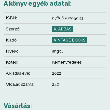
A könyv egyéb adatai:
ISBN:
9780670095933
Szerző:
K. ABBAS
Kiadó:
VINTAGE BOOKS
Nyelv:
angol
Kötés:
Keményfedeles
A kiadás éve:
2022
Oldalak száma:
240
Vásárlás: