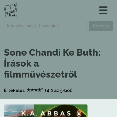
☰
Sone Chandi Ke Buth:
Írások a
filmművészetről
⭐
⭐
⭐
⭐
⭐
Értékelés:
(4.2
az 5-ből)