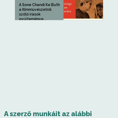
A Sone Chandi Ke Buth
a filmművészetről
szóló írások
gyűjteménye,...
A szerző munkáit az alábbi