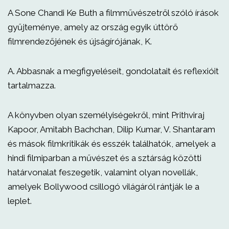
A Sone Chandi Ke Buth a filmművészetről szóló írások
gyűjteménye, amely az ország egyik úttörő
filmrendezőjének és újságírójának, K.
A. Abbasnak a megfigyeléseit, gondolatait és reflexióit
tartalmazza.
A könyvben olyan személyiségekről, mint Prithviraj
Kapoor, Amitabh Bachchan, Dilip Kumar, V. Shantaram
és mások filmkritikák és esszék találhatók, amelyek a
hindi filmiparban a művészet és a sztárság közötti
határvonalat feszegetik, valamint olyan novellák,
amelyek Bollywood csillogó világáról rántják le a
leplet.