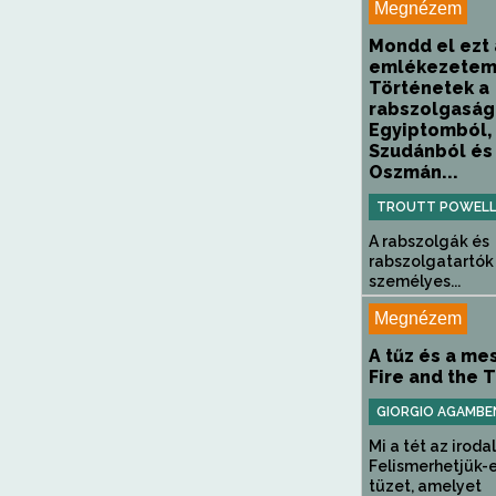
Megnézem
Mondd el ezt 
emlékezetem
Történetek a
rabszolgaság
Egyiptomból,
Szudánból és
Oszmán...
TROUTT POWELL 
A rabszolgák és
rabszolgatartók
személyes...
Megnézem
A tűz és a me
Fire and the 
GIORGIO AGAMBE
Mi a tét az irod
Felismerhetjük-e
tüzet, amelyet