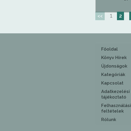
1
<<
2
Főoldal
Könyv Hírek
Újdonságok
Kategóriák
Kapcsolat
Adatkezelési
tájékoztató
Felhasználási
feltételek
Rólunk