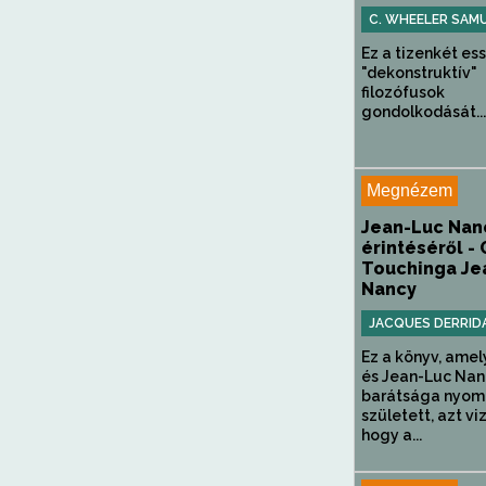
C. WHEELER SAM
Ez a tizenkét es
"dekonstruktív"
filozófusok
gondolkodását...
Megnézem
Jean-Luc Nan
érintéséről -
Touchinga Je
Nancy
JACQUES DERRID
Ez a könyv, amel
és Jean-Luc Nan
barátsága nyom
született, azt vi
hogy a...