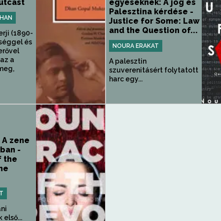
utcast
egyeseknek: A jog és
Palesztina kérdése -
DHAN
Justice for Some: Law
and the Question of...
rji (1890-
tséggel és
NOURA ERAKAT
erővel
 az a
A palesztin
 meg,
szuverenitásért folytatott
harc egy...
 A zene
nban -
 the
he
T
áni
első...