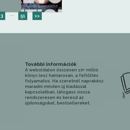
···
3
51
>>
További információk
A weboldalon összesen 10+ millió
könyv lesz hamarosan, a feltöltés
folyamatos. Ha szeretnél naprakész
maradni minden új kiadással
kapcsolatban, látogass vissza
rendszeresen és keresd az
újdonságokat, bestsellereket.