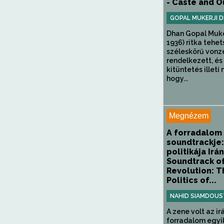
- Caste and O
GOPAL MUKERJI 
Dhan Gopal Muke
1936) ritka tehe
széleskörű vonz
rendelkezett, és
kitüntetés illeti
hogy...
Megnézem
A forradalom
soundtrackje:
politikája Irá
Soundtrack of
Revolution: T
Politics of...
NAHID SIAMDOUS
A zene volt az ir
forradalom egyik 