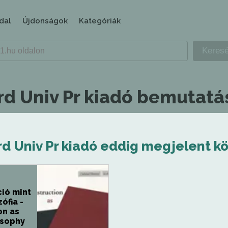
dal
Újdonságok
Kategóriák
rd Univ Pr kiadó bemutatá
d Univ Pr kiadó eddig megjelent kö
ió mint
zófia -
on as
osophy