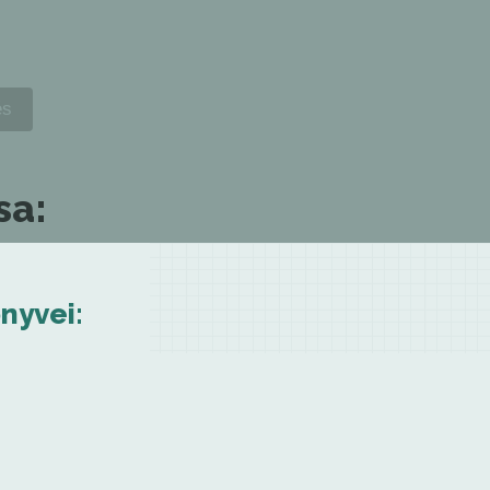
sa:
nyvei: