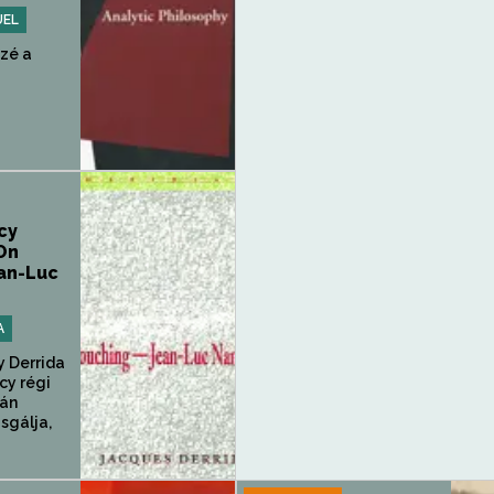
UEL
szé a
cy
 On
an-Luc
A
y Derrida
cy régi
án
zsgálja,