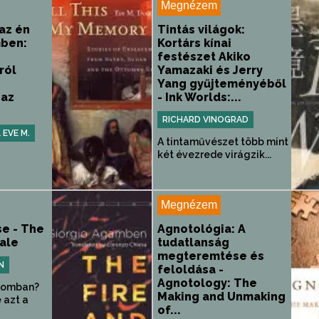
Megnézem
az én
Tintás világok:
ben:
Kortárs kínai
festészet Akiko
ról
Yamazaki és Jerry
Yang gyűjteményéből
 az
- Ink Worlds:...
RICHARD VINOGRAD
EVE M.
A tintaművészet több mint
két évezrede virágzik...
Megnézem
se - The
Agnotológia: A
Tale
tudatlanság
megteremtése és
N
feloldása -
Agnotology: The
alomban?
Making and Unmaking
 azt a
of...