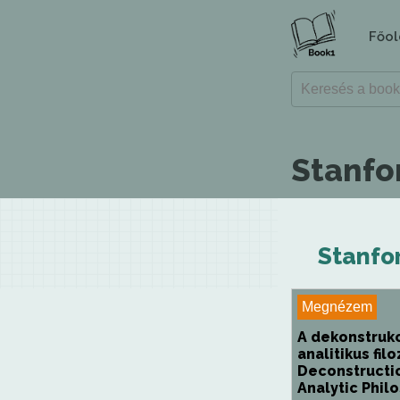
Főol
Stanfo
Stanfor
Megnézem
A dekonstrukc
analitikus filo
Deconstructi
Analytic Phil