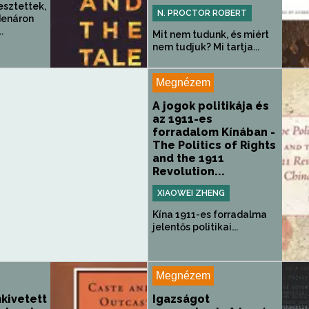
esztettek,
N. PROCTOR ROBERT
denáron
.
Mit nem tudunk, és miért
nem tudjuk? Mi tartja...
Megnézem
A jogok politikája és
az 1911-es
forradalom Kínában -
The Politics of Rights
and the 1911
Revolution...
XIAOWEI ZHENG
Kína 1911-es forradalma
jelentős politikai...
Megnézem
kivetett
Igazságot