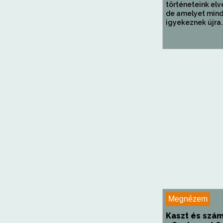
történeteink elv
de amelyet min
igyekeznek újra..
Megnézem
Kaszt és szám