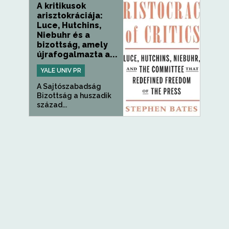
A kritikusok
arisztokráciája:
Luce, Hutchins,
Niebuhr és a
bizottság, amely
újrafogalmazta a...
YALE UNIV PR
A Sajtószabadság
Bizottság a huszadik
század...