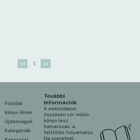
1
<<
>>
További
információk
Főoldal
A weboldalon
Könyv Hírek
összesen 10+ millió
könyv lesz
Újdonságok
hamarosan, a
Kategóriák
feltöltés folyamatos.
Ha szeretnél
Kapcsolat