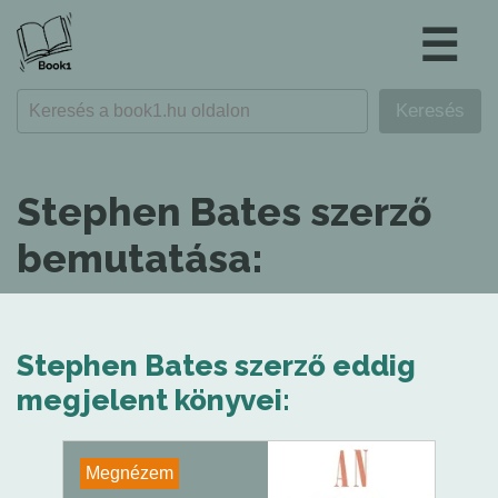
☰
Stephen Bates szerző
bemutatása:
Stephen Bates szerző eddig
megjelent könyvei:
Megnézem