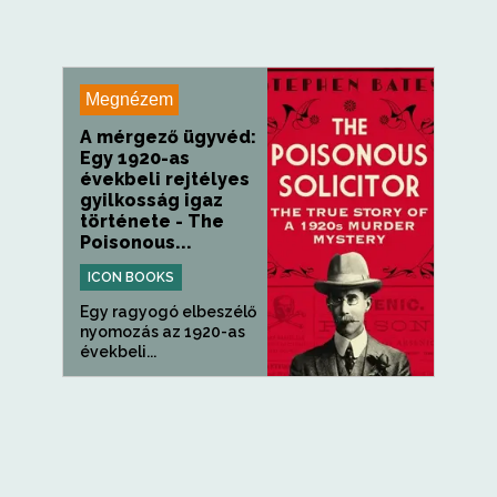
Megnézem
A mérgező ügyvéd:
Egy 1920-as
évekbeli rejtélyes
gyilkosság igaz
története - The
Poisonous...
ICON BOOKS
Egy ragyogó elbeszélő
nyomozás az 1920-as
évekbeli...