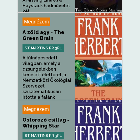
A Missing Link és a
Haystack hadművelet
két...
Megnézem
A zöld agy - The
Green Brain
ST MARTINS PR 3PL
A túlnépesedett
világban, amely a
dzsungelekben
keresett életteret, a
Nemzetközi Ökológiai
Szervezet
szisztematikusan
irtotta a falánk
rovarokat,...
Megnézem
Ostorozó csillag -
Whipping Star
ST MARTINS PR 3PL