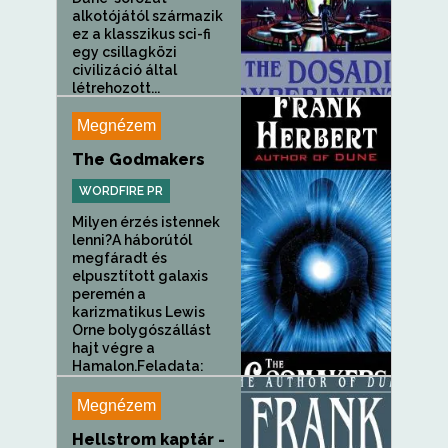
alkotójától származik
ez a klasszikus sci-fi
egy csillagközi
civilizáció által
létrehozott...
Megnézem
The Godmakers
WORDFIRE PR
Milyen érzés istennek
lenni?A háborútól
megfáradt és
elpusztított galaxis
peremén a
karizmatikus Lewis
Orne bolygószállást
hajt végre a
Hamalon.Feladata:
felderíteni a bolygó...
Megnézem
Hellstrom kaptár -