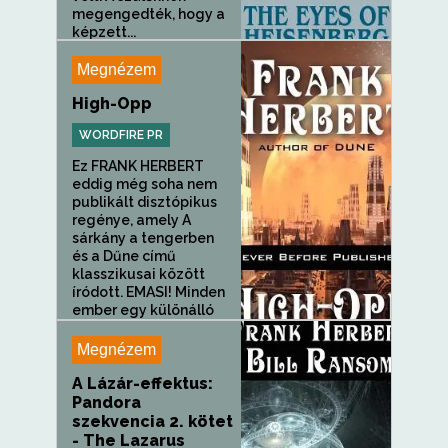
megengedték, hogy a
képzett...
Megnézem
High-Opp
WORDFIRE PR
Ez FRANK HERBERT
eddig még soha nem
publikált disztópikus
regénye, amely A
sárkány a tengerben
és a Dűne című
klasszikusai között
íródott. EMASI! Minden
ember egy különálló
egyéniség!...
Megnézem
A Lázár-effektus:
Pandora
szekvencia 2. kötet
- The Lazarus