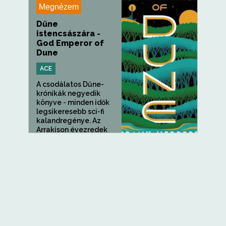
Megnézem
Dűne
istencsászára -
God Emperor of
Dune
ACE
A csodálatos Dűne-
krónikák negyedik
könyve - minden idők
legsikeresebb sci-fi
kalandregénye. Az
Arrakison évezredek
teltek el, és az egykor...