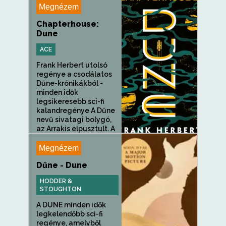
Megnézem
Chapterhouse:
Dune
ACE
Frank Herbert utolsó
regénye a csodálatos
Dűne-krónikákból -
minden idők
legsikeresebb sci-fi
kalandregénye A Dűne
nevű sivatagi bolygó,
az Arrakis elpusztult. A
Régi...
Megnézem
Dűne - Dune
HODDER &
STOUGHTON
A DUNE minden idők
legkelendőbb sci-fi
regénye, amelyből