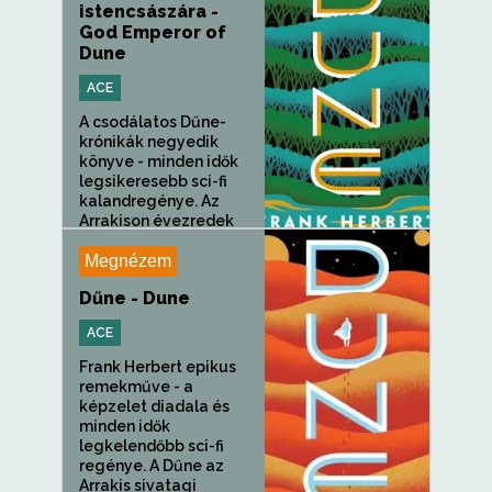
istencsászára -
God Emperor of
Dune
ACE
A csodálatos Dűne-
krónikák negyedik
könyve - minden idők
legsikeresebb sci-fi
kalandregénye. Az
Arrakison évezredek
teltek el, és az egykor...
Megnézem
Dűne - Dune
ACE
Frank Herbert epikus
remekműve - a
képzelet diadala és
minden idők
legkelendőbb sci-fi
regénye. A Dűne az
Arrakis sivatagi