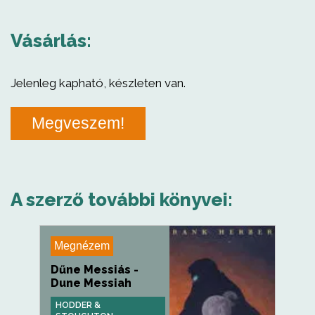
Vásárlás:
Jelenleg kapható, készleten van.
Megveszem!
A szerző további könyvei:
Megnézem
Dűne Messiás -
Dune Messiah
HODDER &