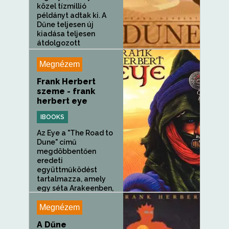
közel tízmillió
példányt adtak ki. A
Dűne teljesen új
kiadása teljesen
átdolgozott
szöveggel és
hihetetlenül új...
Megnézem
Frank Herbert
szeme - frank
herbert eye
IBOOKS
Az Eye a "The Road to
Dune" című
megdöbbentően
eredeti
együttműködést
tartalmazza, amely
egy séta Arakeenben,
Frank Herbert
narrációjával és...
Megnézem
A Dűne