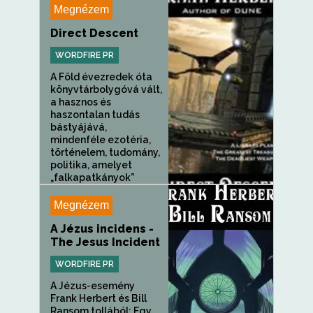
Megnézem
Direct Descent
WORDFIRE PR
A Föld évezredek óta
könyvtárbolygóvá vált,
a hasznos és
haszontalan tudás
bástyájává,
mindenféle ezotéria,
történelem, tudomány,
politika, amelyet
„falkapatkányok”
csapatai...
Megnézem
A Jézus incidens -
The Jesus Incident
WORDFIRE PR
A Jézus-esemény
Frank Herbert és Bill
Ransom tollából: Egy