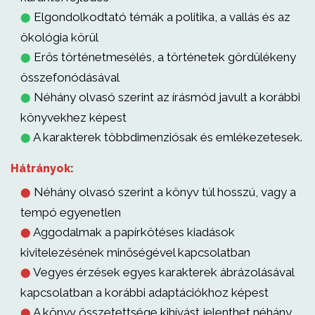
Elgondolkodtató témák a politika, a vallás és az
⬤
ökológia körül
Erős történetmesélés, a történetek gördülékeny
⬤
összefonódásával
Néhány olvasó szerint az írásmód javult a korábbi
⬤
könyvekhez képest
A karakterek többdimenziósak és emlékezetesek.
⬤
Hátrányok:
Néhány olvasó szerint a könyv túl hosszú, vagy a
⬤
tempó egyenetlen
Aggodalmak a papírkötéses kiadások
⬤
kivitelezésének minőségével kapcsolatban
Vegyes érzések egyes karakterek ábrázolásával
⬤
kapcsolatban a korábbi adaptációkhoz képest
A könyv összetettsége kihívást jelenthet néhány
⬤