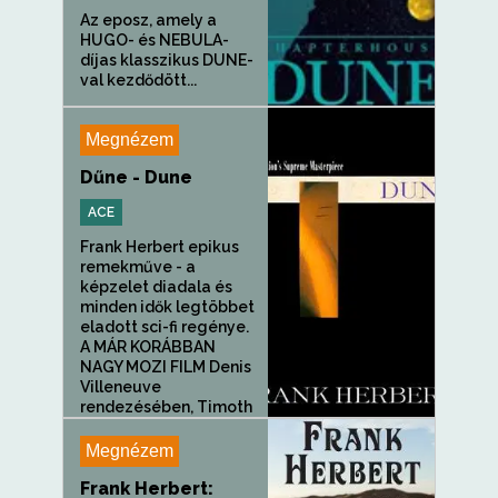
Az eposz, amely a
HUGO- és NEBULA-
díjas klasszikus DUNE-
val kezdődött...
Megnézem
Dűne - Dune
ACE
Frank Herbert epikus
remekműve - a
képzelet diadala és
minden idők legtöbbet
eladott sci-fi regénye.
A MÁR KORÁBBAN
NAGY MOZI FILM Denis
Villeneuve
rendezésében, Timoth
e Chalamet, Josh...
Megnézem
Frank Herbert: