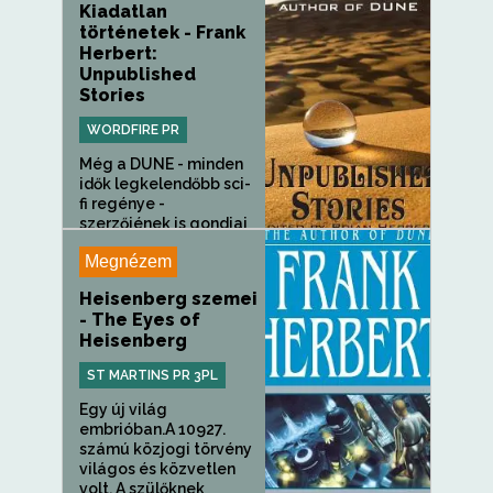
Kiadatlan
történetek - Frank
Herbert:
Unpublished
Stories
WORDFIRE PR
Még a DUNE - minden
idők legkelendőbb sci-
fi regénye -
szerzőjének is gondjai
voltak a...
Megnézem
Heisenberg szemei
- The Eyes of
Heisenberg
ST MARTINS PR 3PL
Egy új világ
embrióban.A 10927.
számú közjogi törvény
világos és közvetlen
volt. A szülőknek