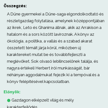
Összegzés:
A Dűne gyermekei a Dűne-saga elgondolkodtató és
részletgazdag folytatása, amelynek középpontjában
az ikrek, Leto és Ghanima állnak, akik az Arrakison a
hatalom és a sors között lavíroznak. A könyv az
ökológia, a politika, a vallás és a szabad akarat
összetett témáit járja körül, miközben új
karaktereket mutat be és továbbfejleszti a
meglévőket. Sok olvasó lebilincselőnek találja, és
nagyra értékeli Herbert írói munkásságát, bár
néhányan aggodalmukat fejezik ki a tempóval és a
könyv felépítésével kapcsolatban.
Előnyök:
Gazdagon elképzelt világ és mély
⬤
karakterfejlődés