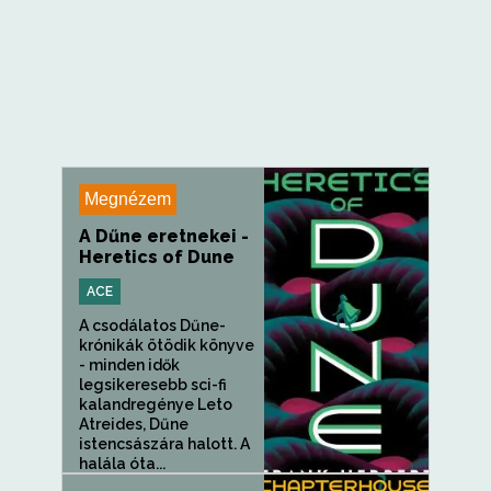
Megnézem
A Dűne eretnekei -
Heretics of Dune
ACE
A csodálatos Dűne-
krónikák ötödik könyve
- minden idők
legsikeresebb sci-fi
kalandregénye Leto
Atreides, Dűne
istencsászára halott. A
halála óta...