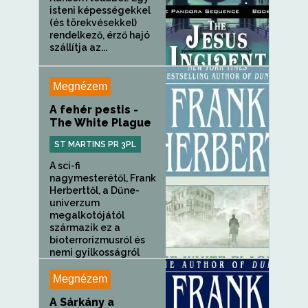
isteni képességekkel
(és törekvésekkel)
rendelkező, érző hajó
szállítja az...
Megnézem
A fehér pestis -
The White Plague
ST MARTINS PR 3PL
A sci-fi
nagymesterétől, Frank
Herberttől, a Dűne-
univerzum
megalkotójától
származik ez a
bioterrorizmusról és
nemi gyilkosságról
szóló...
Megnézem
A Sárkány a