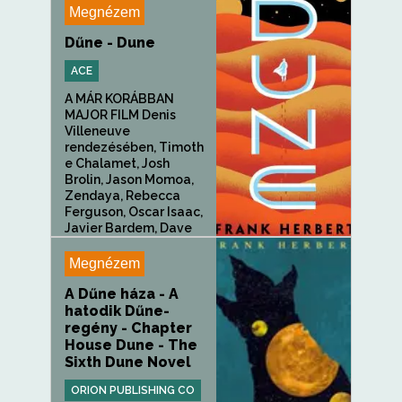
Megnézem
Dűne - Dune
ACE
A MÁR KORÁBBAN
MAJOR FILM Denis
Villeneuve
rendezésében, Timoth
e Chalamet, Josh
Brolin, Jason Momoa,
Zendaya, Rebecca
Ferguson, Oscar Isaac,
Javier Bardem, Dave
Bautista, Stellan
Skarsg...
Megnézem
A Dűne háza - A
hatodik Dűne-
regény - Chapter
House Dune - The
Sixth Dune Novel
ORION PUBLISHING CO