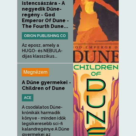
istencsászára - A
negyedik Dűne-
regény - God
Emperor Of Dune -
The Fourth Dune...
ORION PUBLISHING CO
Az eposz, amely a
HUGO- és NEBULA-
díjas klasszikus...
Megnézem
A Dűne gyermekei -
Children of Dune
ACE
A csodálatos Dűne-
krónikák harmadik
könyve - minden idők
legsikeresebb sci-fi
kalandregénye A Dűne
gyermekei az