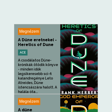
Megnézem
A Dűne eretnekei -
Heretics of Dune
ACE
A csodálatos Dűne-
krónikák ötödik könyve
- minden idők
legsikeresebb sci-fi
kalandregénye Leto
Atreides, Dűne
istencsászára halott. A
halála óta...
Megnézem
A dűne