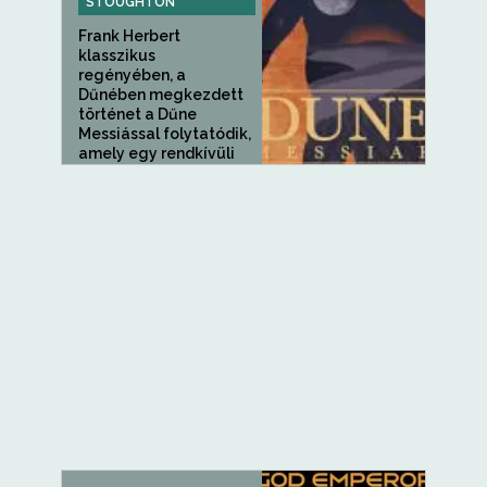
STOUGHTON
Frank Herbert
klasszikus
regényében, a
Dűnében megkezdett
történet a Dűne
Messiással folytatódik,
amely egy rendkívüli
regény a győzelem
áráról és a...