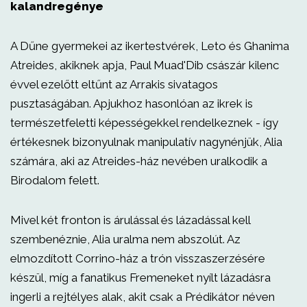
kalandregénye
A Dűne gyermekei az ikertestvérek, Leto és Ghanima
Atreides, akiknek apja, Paul Muad'Dib császár kilenc
évvel ezelőtt eltűnt az Arrakis sivatagos
pusztaságában. Apjukhoz hasonlóan az ikrek is
természetfeletti képességekkel rendelkeznek - így
értékesnek bizonyulnak manipulatív nagynénjük, Alia
számára, aki az Atreides-ház nevében uralkodik a
Birodalom felett.
Mivel két fronton is árulással és lázadással kell
szembenéznie, Alia uralma nem abszolút. Az
elmozdított Corrino-ház a trón visszaszerzésére
készül, míg a fanatikus Fremeneket nyílt lázadásra
ingerli a rejtélyes alak, akit csak a Prédikátor néven