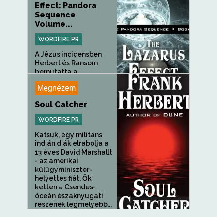
Effect: Pandora
Sequence
Volume...
WORDFIRE PR
A Jézus incidensben
Herbert és Ransom
bemutatta a...
Megnézem
Soul Catcher
WORDFIRE PR
Katsuk, egy militáns
indián diák elrabolja a
13 éves David Marshallt
- az amerikai
külügyminiszter-
helyettes fiát. Ők
ketten a Csendes-
óceán északnyugati
részének legmélyebb...