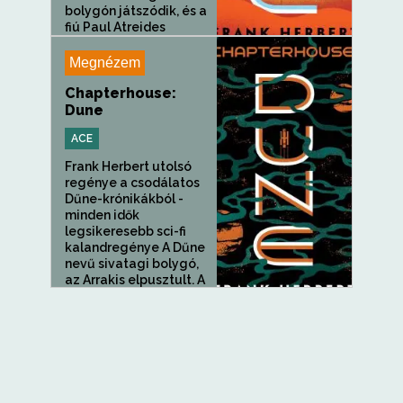
bolygón játszódik, és a
fiú Paul Atreides
története, akiből a...
Megnézem
Chapterhouse:
Dune
ACE
Frank Herbert utolsó
regénye a csodálatos
Dűne-krónikákból -
minden idők
legsikeresebb sci-fi
kalandregénye A Dűne
nevű sivatagi bolygó,
az Arrakis elpusztult. A
Régi...