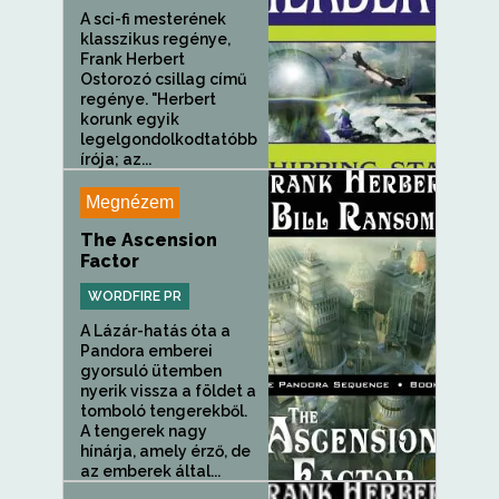
A sci-fi mesterének
klasszikus regénye,
Frank Herbert
Ostorozó csillag című
regénye. "Herbert
korunk egyik
legelgondolkodtatóbb
írója; az...
Megnézem
The Ascension
Factor
WORDFIRE PR
A Lázár-hatás óta a
Pandora emberei
gyorsuló ütemben
nyerik vissza a földet a
tomboló tengerekből.
A tengerek nagy
hínárja, amely érző, de
az emberek által...