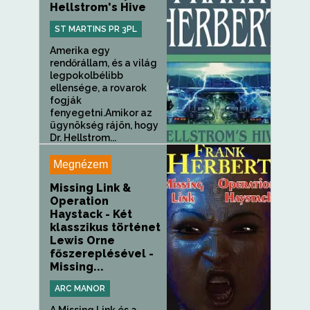
Hellstrom's Hive
ST MARTINS PR 3PL
Amerika egy
rendőrállam, és a világ
legpokolbélibb
ellensége, a rovarok
fogják
fenyegetni.Amikor az
ügynökség rájön, hogy
Dr. Hellstrom...
Megnézem
Missing Link &
Operation
Haystack - Két
klasszikus történet
Lewis Orne
főszereplésével -
Missing...
ARC MANOR