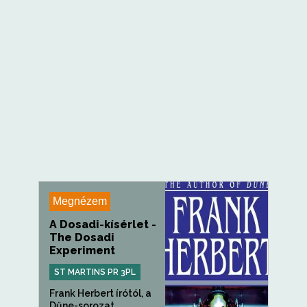
Megnézem
A Dosadi-kísérlet -
The Dosadi
Experiment
ST MARTINS PR 3PL
Frank Herbert írótól, a
Dűne-sorozat