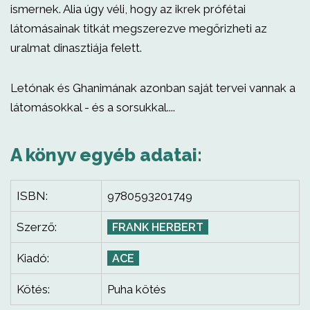
ismernek. Alia úgy véli, hogy az ikrek prófétai
látomásainak titkát megszerezve megőrizheti az
uralmat dinasztiája felett.
Letónak és Ghanimának azonban saját tervei vannak a
látomásokkal - és a sorsukkal....
A könyv egyéb adatai:
ISBN:
9780593201749
Szerző:
FRANK HERBERT
Kiadó:
ACE
Kötés:
Puha kötés