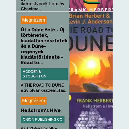
ikertestvérek, Leto és
Ghanima...
Megnézem
Út a Dűne felé - Új
történetek,
kiadatlan részletek
és a Dűne-
regények
kiadástörténete -
Road to...
HODDER &
STOUGHTON
A THE ROAD TO DUNE
egy olyan összeállítás,
amely a...
Megnézem
Hellstrom's Hive
ORION PUBLISHING CO
Az 1978-as Apolló-