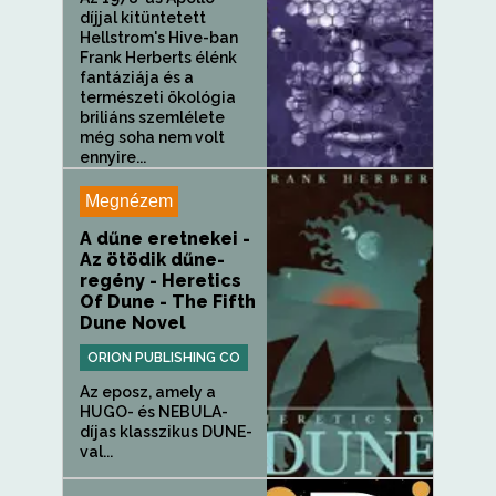
díjjal kitüntetett
Hellstrom's Hive-ban
Frank Herberts élénk
fantáziája és a
természeti ökológia
briliáns szemlélete
még soha nem volt
ennyire...
Megnézem
A dűne eretnekei -
Az ötödik dűne-
regény - Heretics
Of Dune - The Fifth
Dune Novel
ORION PUBLISHING CO
Az eposz, amely a
HUGO- és NEBULA-
díjas klasszikus DUNE-
val...