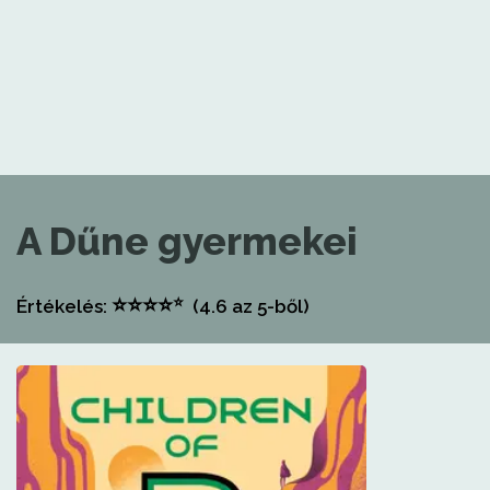
A Dűne gyermekei
⭐
⭐
⭐
⭐
⭐
Értékelés:
(4.6
az 5-ből)