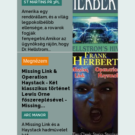
ST MARTINS PR 3PL
Amerika egy
rendőrállam, és a világ
legpokolbélibb
ellensége, a rovarok
fogják
fenyegetni.Amikor az
ügynökség rájön, hogy
Dr. Hellstrom...
Megnézem
Missing Link &
Operation
Haystack - Két
klasszikus történet
Lewis Orne
főszereplésével -
Missing...
ARC MANOR
A Missing Link és a
Haystack hadművelet