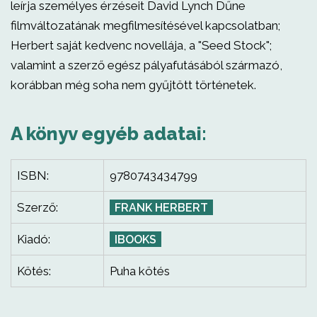
leírja személyes érzéseit David Lynch Dűne
filmváltozatának megfilmesítésével kapcsolatban;
Herbert saját kedvenc novellája, a "Seed Stock";
valamint a szerző egész pályafutásából származó,
korábban még soha nem gyűjtött történetek.
A könyv egyéb adatai:
ISBN:
9780743434799
Szerző:
FRANK HERBERT
Kiadó:
IBOOKS
Kötés:
Puha kötés