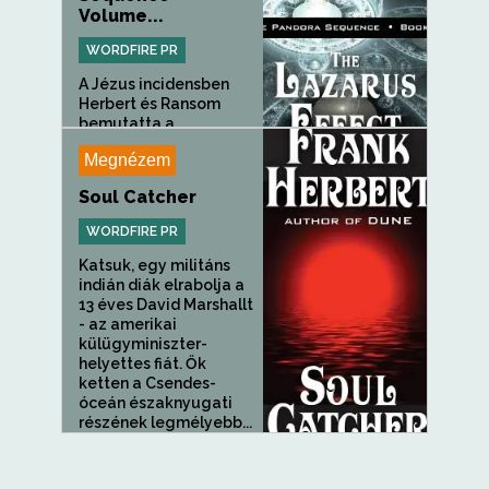
Volume...
WORDFIRE PR
A Jézus incidensben
Herbert és Ransom
bemutatta a...
Megnézem
Soul Catcher
WORDFIRE PR
Katsuk, egy militáns
indián diák elrabolja a
13 éves David Marshallt
- az amerikai
külügyminiszter-
helyettes fiát. Ők
ketten a Csendes-
óceán északnyugati
részének legmélyebb...