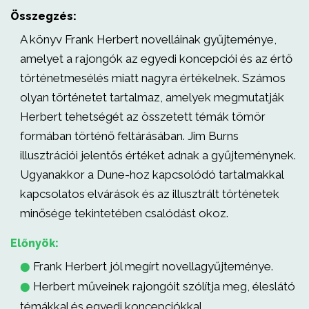
Összegzés:
A könyv Frank Herbert novelláinak gyűjteménye,
amelyet a rajongók az egyedi koncepciói és az értő
történetmesélés miatt nagyra értékelnek. Számos
olyan történetet tartalmaz, amelyek megmutatják
Herbert tehetségét az összetett témák tömör
formában történő feltárásában. Jim Burns
illusztrációi jelentős értéket adnak a gyűjteménynek.
Ugyanakkor a Dune-hoz kapcsolódó tartalmakkal
kapcsolatos elvárások és az illusztrált történetek
minősége tekintetében csalódást okoz.
Előnyök:
Frank Herbert jól megírt novellagyűjteménye.
⬤
Herbert műveinek rajongóit szólítja meg, éleslátó
⬤
témákkal és egyedi koncepciókkal.