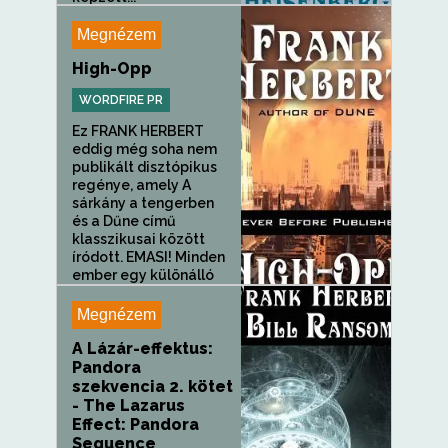
Megnézem
High-Opp
WORDFIRE PR
Ez FRANK HERBERT
eddig még soha nem
publikált disztópikus
regénye, amely A
sárkány a tengerben
és a Dűne című
klasszikusai között
íródott. EMASI! Minden
ember egy különálló
egyéniség!...
Megnézem
A Lázár-effektus:
Pandora
szekvencia 2. kötet
- The Lazarus
Effect: Pandora
Sequence