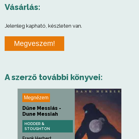
Vásárlás:
Jelenleg kapható, készleten van.
Megveszem!
A szerző további könyvei:
Megnézem
Dűne Messiás -
Dune Messiah
HODDER &
STOUGHTON
Frank Herbert