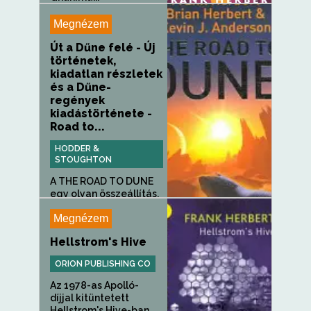
Megnézem
Út a Dűne felé - Új
történetek,
kiadatlan részletek
és a Dűne-
regények
kiadástörténete -
Road to...
HODDER &
STOUGHTON
A THE ROAD TO DUNE
egy olyan összeállítás,
amely a...
Megnézem
Hellstrom's Hive
ORION PUBLISHING CO
Az 1978-as Apolló-
díjjal kitüntetett
Hellstrom's Hive-ban