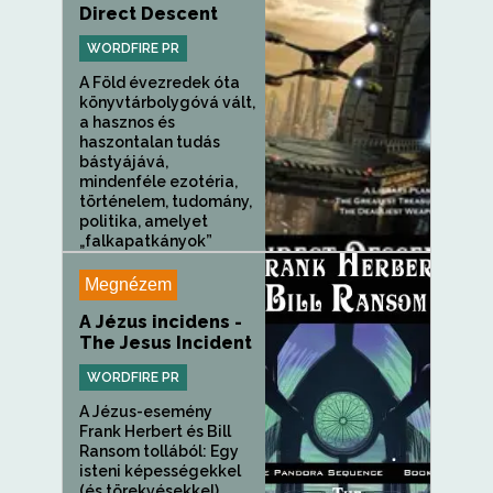
Direct Descent
WORDFIRE PR
A Föld évezredek óta
könyvtárbolygóvá vált,
a hasznos és
haszontalan tudás
bástyájává,
mindenféle ezotéria,
történelem, tudomány,
politika, amelyet
„falkapatkányok”
csapatai...
Megnézem
A Jézus incidens -
The Jesus Incident
WORDFIRE PR
A Jézus-esemény
Frank Herbert és Bill
Ransom tollából: Egy
isteni képességekkel
(és törekvésekkel)