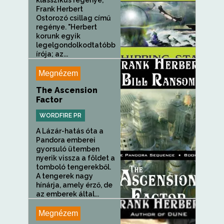
klasszikus regénye,
Frank Herbert
Ostorozó csillag című
regénye. "Herbert
korunk egyik
legelgondolkodtatóbb
írója; az...
Megnézem
The Ascension
Factor
WORDFIRE PR
A Lázár-hatás óta a
Pandora emberei
gyorsuló ütemben
nyerik vissza a földet a
tomboló tengerekből.
A tengerek nagy
hínárja, amely érző, de
az emberek által...
Megnézem