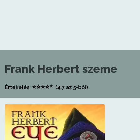
Frank Herbert szeme
⭐
⭐
⭐
⭐
⭐
Értékelés:
(4.7
az 5-ből)