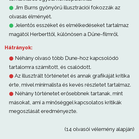
Jim Burns gyönyörű illusztrációi fokozzák az
⬤
olvasás élményét.
Jelentős esszéket és elmélkedéseket tartalmaz
⬤
magától Herberttől, különösen a Dűne-filmről.
Hátrányok:
Néhány olvasó több Dune-hoz kapcsolódó
⬤
tartalomra számított, és csalódott.
Az illusztrált történetet és annak grafikáját kritika
⬤
érte, mivel minimalista és kevés részletet tartalmaz.
Néhány történetet erősebbnek tartanak, mint
⬤
másokat, ami a minőséggel kapcsolatos kritikák
megoszlását eredményezte.
(14 olvasói vélemény alapján)