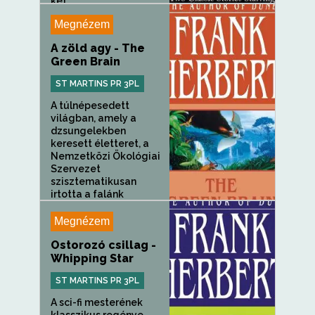
két...
Megnézem
A zöld agy - The
Green Brain
ST MARTINS PR 3PL
A túlnépesedett
világban, amely a
dzsungelekben
keresett életteret, a
Nemzetközi Ökológiai
Szervezet
szisztematikusan
irtotta a falánk
rovarokat,...
Megnézem
Ostorozó csillag -
Whipping Star
ST MARTINS PR 3PL
A sci-fi mesterének