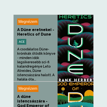
Megnézem
A Dűne eretnekei -
Heretics of Dune
ACE
A csodálatos Dűne-
krónikák ötödik könyve
- minden idők
legsikeresebb sci-fi
kalandregénye Leto
Atreides, Dűne
istencsászára halott. A
halála óta...
Megnézem
A dűne
istencsászára -
God Emperor of