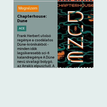
története, akiből a...
Megnézem
Chapterhouse:
Dune
ACE
Frank Herbert utolsó
regénye a csodálatos
Dűne-krónikákból -
minden idők
legsikeresebb sci-fi
kalandregénye A Dűne
nevű sivatagi bolygó,
az Arrakis elpusztult. A
Régi...