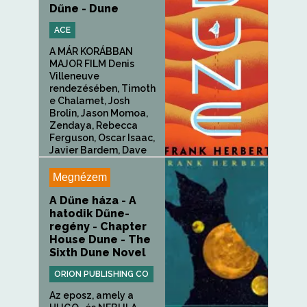
Dűne - Dune
ACE
A MÁR KORÁBBAN
MAJOR FILM Denis
Villeneuve
rendezésében, Timoth
e Chalamet, Josh
Brolin, Jason Momoa,
Zendaya, Rebecca
Ferguson, Oscar Isaac,
Javier Bardem, Dave
Bautista, Stellan
Skarsg...
Megnézem
A Dűne háza - A
hatodik Dűne-
regény - Chapter
House Dune - The
Sixth Dune Novel
ORION PUBLISHING CO
Az eposz, amely a