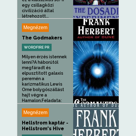
egy csillagközi
civilizáció által
létrehozott...
Megnézem
The Godmakers
WORDFIRE PR
Milyen érzés istennek
lenni?A háborútól
megfáradt és
elpusztított galaxis
peremén a
karizmatikus Lewis
Orne bolygószállást
hajt végre a
Hamalon.Feladata:
felderíteni a bolygó...
Megnézem
Hellstrom kaptár -
Hellstrom's Hive