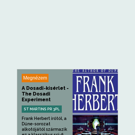
Megnézem
A Dosadi-kísérlet -
The Dosadi
Experiment
ST MARTINS PR 3PL
Frank Herbert írótól, a
Dűne-sorozat
alkotójától származik
ez a klasszikus sci-fi