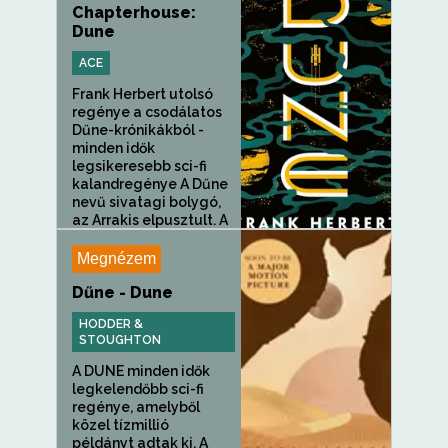
Chapterhouse:
Dune
ACE
Frank Herbert utolsó
regénye a csodálatos
Dűne-krónikákból -
minden idők
legsikeresebb sci-fi
kalandregénye A Dűne
nevű sivatagi bolygó,
az Arrakis elpusztult. A
Régi...
Megnézem
Dűne - Dune
HODDER &
STOUGHTON
A DUNE minden idők
legkelendőbb sci-fi
regénye, amelyből
közel tízmillió
példányt adtak ki. A