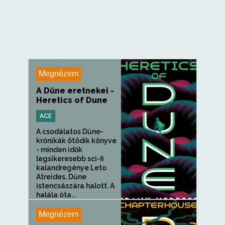
Megnézem
A Dűne eretnekei -
Heretics of Dune
ACE
A csodálatos Dűne-
krónikák ötödik könyve
- minden idők
legsikeresebb sci-fi
kalandregénye Leto
Atreides, Dűne
istencsászára halott. A
halála óta...
Megnézem