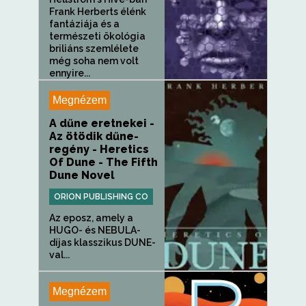
Frank Herberts élénk
fantáziája és a
természeti ökológia
briliáns szemlélete
még soha nem volt
ennyire...
Megnézem
A dűne eretnekei -
Az ötödik dűne-
regény - Heretics
Of Dune - The Fifth
Dune Novel
ORION PUBLISHING CO
Az eposz, amely a
HUGO- és NEBULA-
díjas klasszikus DUNE-
val...
Megnézem