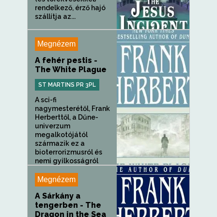
rendelkező, érző hajó
szállítja az...
Megnézem
A fehér pestis -
The White Plague
ST MARTINS PR 3PL
A sci-fi
nagymesterétől, Frank
Herberttől, a Dűne-
univerzum
megalkotójától
származik ez a
bioterrorizmusról és
nemi gyilkosságról
szóló...
Megnézem
A Sárkány a
tengerben - The
Dragon in the Sea