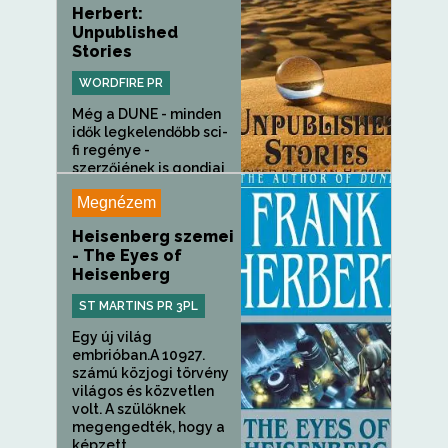
Herbert:
Unpublished
Stories
WORDFIRE PR
Még a DUNE - minden
idők legkelendőbb sci-
fi regénye -
szerzőjének is gondjai
voltak a...
Megnézem
Heisenberg szemei
- The Eyes of
Heisenberg
ST MARTINS PR 3PL
Egy új világ
embrióban.A 10927.
számú közjogi törvény
világos és közvetlen
volt. A szülőknek
megengedték, hogy a
képzett...