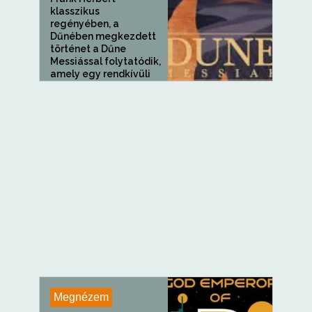
klasszikus
regényében, a
Dűnében megkezdett
történet a Dűne
Messiással folytatódik,
amely egy rendkívüli
regény a győzelem
áráról és a...
Megnézem