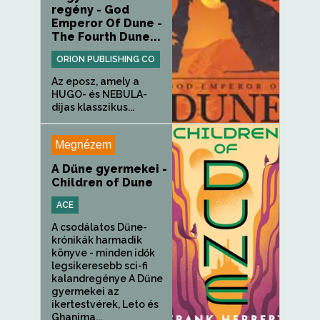
regény - God
Emperor Of Dune -
The Fourth Dune...
ORION PUBLISHING CO
Az eposz, amely a
HUGO- és NEBULA-
díjas klasszikus...
Megnézem
A Dűne gyermekei -
Children of Dune
ACE
A csodálatos Dűne-
krónikák harmadik
könyve - minden idők
legsikeresebb sci-fi
kalandregénye A Dűne
gyermekei az
ikertestvérek, Leto és
Ghanima...