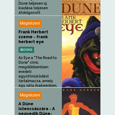
Dűne teljesen új
kiadása teljesen
átdolgozott
szöveggel és
hihetetlenül új...
Megnézem
Frank Herbert
szeme - frank
herbert eye
IBOOKS
Az Eye a "The Road to
Dune" című
megdöbbentően
eredeti
együttműködést
tartalmazza, amely
egy séta Arakeenben,
Frank Herbert
narrációjával és...
Megnézem
A Dűne
istencsászára - A
negyedik Dűne-