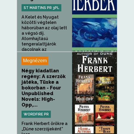
ST MARTINS PR 3PL
A Kelet és Nyugat
közötti végtelen
háborúban az olaj lett
a végső díj.
Atomhajtású
tengeralattjárók
dacolnak az
ellenséges...
Megnézem
Négy kiadatlan
regény: A szerzők
játéka, Tüske a
bokorban - Four
Unpublished
Novels: High-
Opp,...
WORDFIRE PR
Frank Herbert örökre a
„Dűne szerzőjeként”