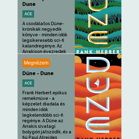
Dune
ACE
A csodálatos Dűne-
krónikák negyedik
könyve - minden idők
legsikeresebb sci-fi
kalandregénye. Az
Arrakison évezredek
teltek el, és az egykor...
Megnézem
Dűne - Dune
ACE
Frank Herbert epikus
remekműve - a
képzelet diadala és
minden idők
legkelendőbb sci-fi
regénye. A Dűne az
Arrakis sivatagi
bolygón játszódik, és a
fiú Paul Atreides