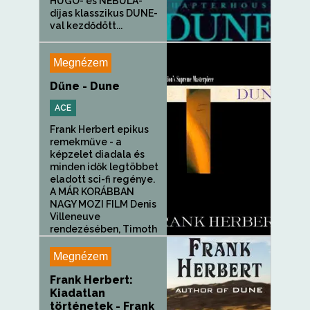
HUGO- és NEBULA-
díjas klasszikus DUNE-
val kezdődött...
Megnézem
Dűne - Dune
ACE
Frank Herbert epikus
remekműve - a
képzelet diadala és
minden idők legtöbbet
eladott sci-fi regénye.
A MÁR KORÁBBAN
NAGY MOZI FILM Denis
Villeneuve
rendezésében, Timoth
e Chalamet, Josh...
Megnézem
Frank Herbert:
Kiadatlan
történetek - Frank