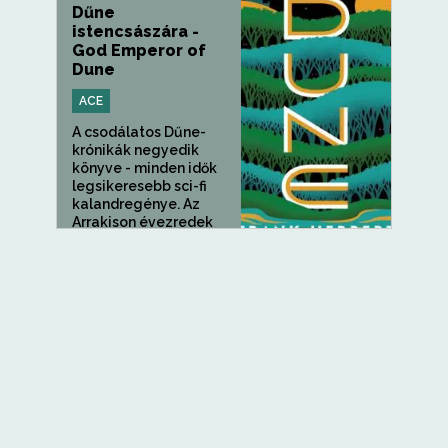
Dűne
istencsászára -
God Emperor of
Dune
ACE
A csodálatos Dűne-
krónikák negyedik
könyve - minden idők
legsikeresebb sci-fi
kalandregénye. Az
Arrakison évezredek
teltek el, és az egykor...