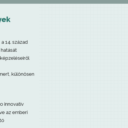
yek
 a 14. század
 hatását
lképzeléseiről
i
smert, különösen
o innovatív
tve az emberi
tó