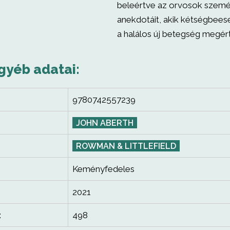
beleértve az orvosok szemé
anekdotáit, akik kétségbees
a halálos új betegség megér
gyéb adatai:
9780742557239
JOHN ABERTH
ROWMAN & LITTLEFIELD
Keményfedeles
2021
:
498