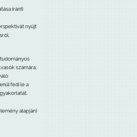
ása iránti
rspektívát nyújt
sról.
s tudományos
vasók számára;
való
nül fedi le a
gyakorlatát.
élemény alapján)