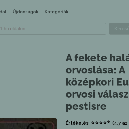
dal
Újdonságok
Kategóriák
A fekete hal
orvoslása: A
középkori E
orvosi válasz
pestisre
⭐
⭐
⭐
⭐
⭐
Értékelés:
(4.7
az 