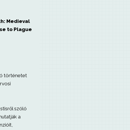
th: Medieval
se to Plague
gó történetet
orvosi
stisről szóló
utatják a
zióit,