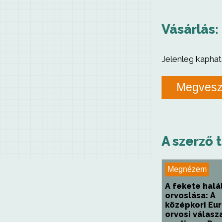
Vásárlás:
Jelenleg kaphat
Megves
A szerző 
Megnézem
A fekete halá
orvoslása: A
középkori Eu
orvosi válasz