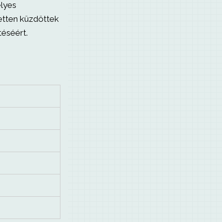
lyes
etten küzdöttek
téséért.