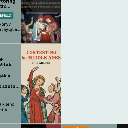
ctoring
h:...
EFIELD
 könyv
 nyújt a...
he
Viták,
ják a
 szóló...
a kilenc
téma