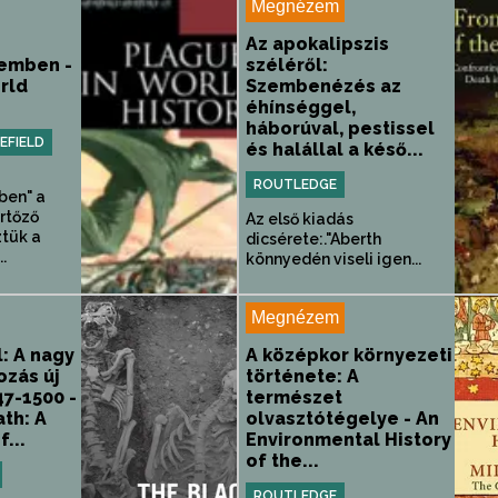
Megnézem
Az apokalipszis
lemben -
széléről:
rld
Szembenézés az
éhínséggel,
háborúval, pestissel
EFIELD
és halállal a késő...
ROUTLEDGE
ben" a
ertőző
Az első kiadás
tük a
dicsérete:."Aberth
..
könnyedén viseli igen...
Megnézem
l: A nagy
A középkor környezeti
ozás új
története: A
47-1500 -
természet
th: A
olvasztótégelye - An
...
Environmental History
of the...
ROUTLEDGE