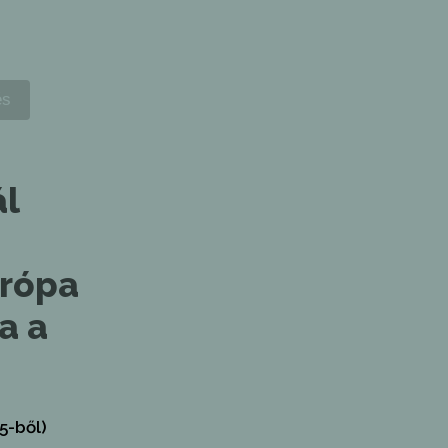
ál
urópa
a a
5-ből)