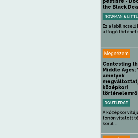
pestisre - Do
the Black Deat
ROWMAN & LITTL
Ez a lebilincselő
átfogó történetet
Megnézem
Contesting t
Middle Ages: 
amelyek
megváltoztat
középkori
történelemről
ROUTLEDGE
A középkor vitáj
forrón vitatott 
körüli...