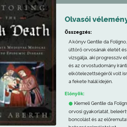
Olvasói vélemén
Összegzés:
A könyv Gentile da Foligno,
úttörő orvosának életét és
vizsgálja, aki progresszív e
és az orvostudomány iránt
elkötelezettségéről volt i
a fekete halál idején.
Előnyök:
Kiemeli Gentile da Folign
⬤
orvosi gyakorlatát, beleér
boncolást és az előremuta