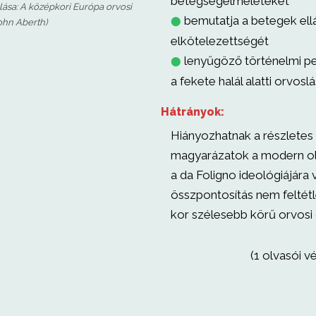
betegségelméleteket
lása: A középkori Európa orvosi
bemutatja a betegek ellát
⬤
John Aberth)
elkötelezettségét
lenyűgöző történelmi pe
⬤
a fekete halál alatti orvoslá
Hátrányok:
Hiányozhatnak a részlete
magyarázatok a modern ol
a da Foligno ideológiájára 
összpontosítás nem feltétle
kor szélesebb körű orvosi 
(1 olvasói v