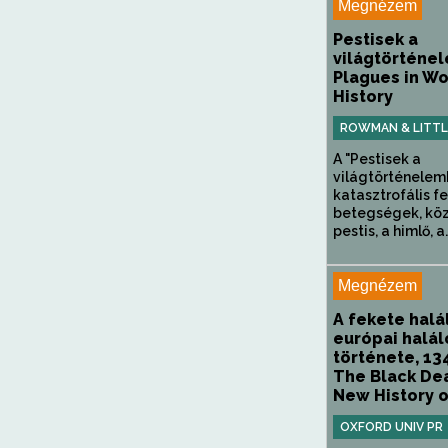
Megnézem
Pestisek a
világtörténe
Plagues in Wo
History
ROWMAN & LITTL
A "Pestisek a
világtörténelem
katasztrofális f
betegségek, köz
pestis, a himlő, a.
Megnézem
A fekete halá
európai halál
története, 13
The Black Dea
New History of
OXFORD UNIV PR