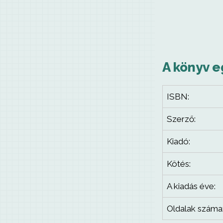
A könyv e
ISBN:
Szerző:
Kiadó:
Kötés:
A kiadás éve:
Oldalak száma