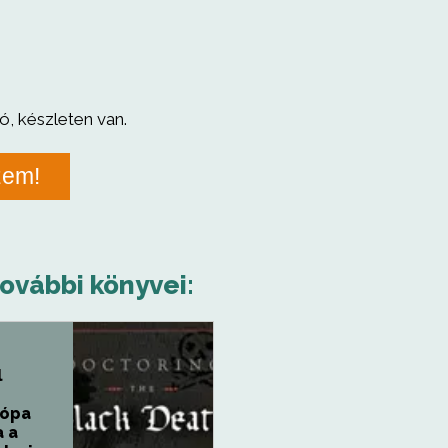
ó, készleten van.
zem!
további könyvei:
l
rópa
a a