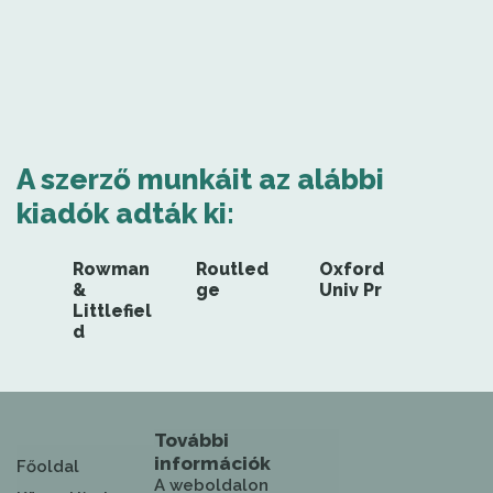
A szerző munkáit az alábbi
kiadók adták ki:
Rowman
Routled
Oxford
&
ge
Univ Pr
Littlefiel
d
További
információk
Főoldal
A weboldalon