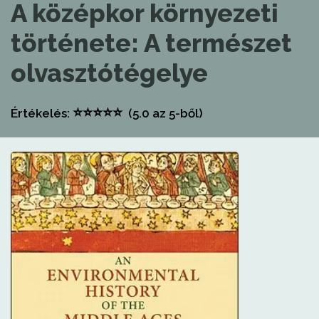
A középkor környezeti
története: A természet
olvasztótégelye
⭐
⭐
⭐
⭐
⭐
Értékelés:
(5.0
az 5-ből)