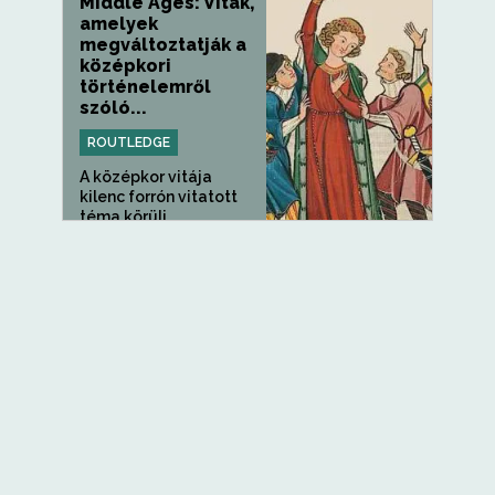
Middle Ages: Viták,
amelyek
megváltoztatják a
középkori
történelemről
szóló...
ROUTLEDGE
A középkor vitája
kilenc forrón vitatott
téma körüli...