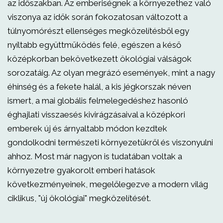
az időszakban. Az emberiségnek a környezethez való
viszonya az idők során fokozatosan változott a
túlnyomórészt ellenséges megközelítésből egy
nyíltabb együttműködés felé, egészen a késő
középkorban bekövetkezett ökológiai válságok
sorozatáig. Az olyan megrázó események, mint a nagy
éhínség és a fekete halál, a kis jégkorszak néven
ismert, a mai globális felmelegedéshez hasonló
éghajlati visszaesés kivirágzásaival a középkori
emberek új és árnyaltabb módon kezdtek
gondolkodni természeti környezetükről és viszonyulni
ahhoz. Most már nagyon is tudatában voltak a
környezetre gyakorolt emberi hatások
következményeinek, megelőlegezve a modern világ
ciklikus, "új ökológiai" megközelítését.