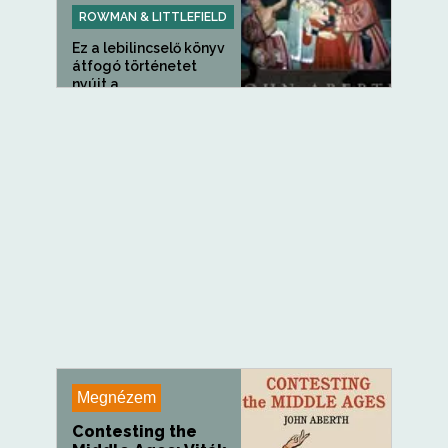
ROWMAN & LITTLEFIELD
Ez a lebilincselő könyv
átfogó történetet
nyújt a...
Megnézem
Contesting the