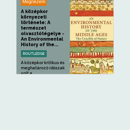
Megnézem
A középkor
környezeti
története: A
természet
olvasztótégelye -
An Environmental
History of the...
ROUTLEDGE
A középkor kritikus és
meghatározó időszak
volt a...