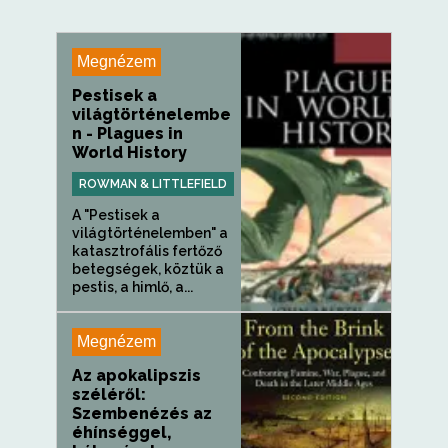
Megnézem
Pestisek a
világtörténelembe
n - Plagues in
World History
ROWMAN & LITTLEFIELD
A "Pestisek a
világtörténelemben" a
katasztrofális fertőző
betegségek, köztük a
pestis, a himlő, a...
Megnézem
Az apokalipszis
széléről:
Szembenézés az
éhínséggel,