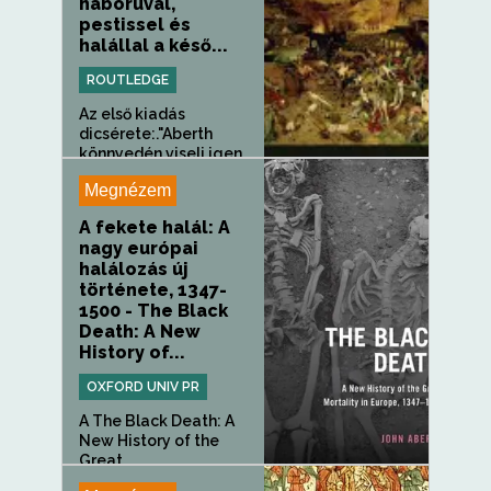
háborúval,
pestissel és
halállal a késő...
ROUTLEDGE
Az első kiadás
dicsérete:."Aberth
könnyedén viseli igen...
Megnézem
A fekete halál: A
nagy európai
halálozás új
története, 1347-
1500 - The Black
Death: A New
History of...
OXFORD UNIV PR
A The Black Death: A
New History of the
Great...