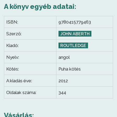
A könyv egyéb adatai:
ISBN:
9780415779463
Szerző:
JOHN ABERTH
Kiadó:
ROUTLEDGE
Nyelv:
angol
Kötés:
Puha kötés
A kiadás éve:
2012
Oldalak száma:
344
Vásárlás: