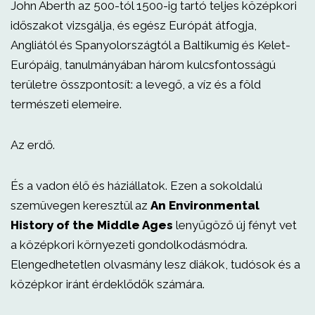
John Aberth az 500-tól 1500-ig tartó teljes középkori
időszakot vizsgálja, és egész Európát átfogja,
Angliától és Spanyolországtól a Baltikumig és Kelet-
Európáig, tanulmányában három kulcsfontosságú
területre összpontosít: a levegő, a víz és a föld
természeti elemeire.
Az erdő.
És a vadon élő és háziállatok. Ezen a sokoldalú
szemüvegen keresztül az
An Environmental
History of the Middle Ages
lenyűgöző új fényt vet
a középkori környezeti gondolkodásmódra.
Elengedhetetlen olvasmány lesz diákok, tudósok és a
középkor iránt érdeklődők számára.