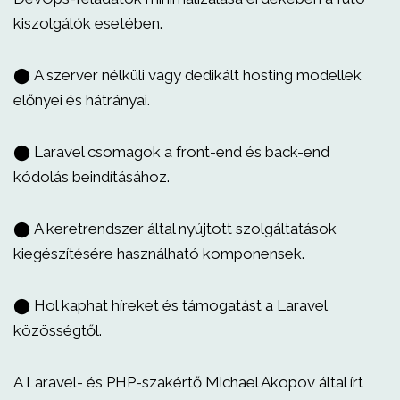
kiszolgálók esetében.
⬤ A szerver nélküli vagy dedikált hosting modellek
előnyei és hátrányai.
⬤ Laravel csomagok a front-end és back-end
kódolás beindításához.
⬤ A keretrendszer által nyújtott szolgáltatások
kiegészítésére használható komponensek.
⬤ Hol kaphat híreket és támogatást a Laravel
közösségtől.
A Laravel- és PHP-szakértő Michael Akopov által írt