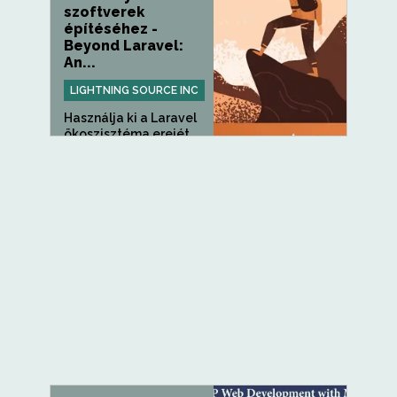
szoftverek
építéséhez -
Beyond Laravel:
An...
LIGHTNING SOURCE INC
Használja ki a Laravel
ökoszisztéma erejét,
hogy...