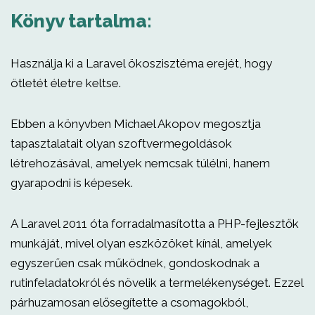
Könyv tartalma:
Használja ki a Laravel ökoszisztéma erejét, hogy
ötletét életre keltse.
Ebben a könyvben Michael Akopov megosztja
tapasztalatait olyan szoftvermegoldások
létrehozásával, amelyek nemcsak túlélni, hanem
gyarapodni is képesek.
A Laravel 2011 óta forradalmasította a PHP-fejlesztők
munkáját, mivel olyan eszközöket kínál, amelyek
egyszerűen csak működnek, gondoskodnak a
rutinfeladatokról és növelik a termelékenységet. Ezzel
párhuzamosan elősegítette a csomagokból,