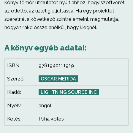
könyv tömör útmutatót nyújt ahhoz, hogy szoftverét
az ötlettől az üzletig eljuttassa. Ha egy projektet
szeretnél a következő szintre emelni, megmutatja,
hogyan rakd össze anélkül, hogy kiégnél.
A könyv egyéb adatai:
ISBN:
9781940111919
Szerző:
OSCAR MERIDA
Kiadó:
LIGHTNING SOURCE INC
Nyelv:
angol
Kötés:
Puha kötés