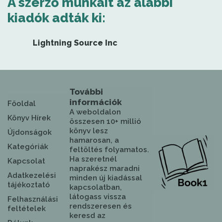
A szerző munkáit az alábbi
kiadók adták ki:
Lightning Source Inc
További
információk
Főoldal
A weboldalon
Könyv Hírek
összesen 10+ millió
könyv lesz
Újdonságok
hamarosan, a
Kategóriák
feltöltés folyamatos.
Ha szeretnél
Kapcsolat
naprakész maradni
Adatkezelési
minden új kiadással
tájékoztató
kapcsolatban,
látogass vissza
Felhasználási
rendszeresen és
feltételek
keresd az