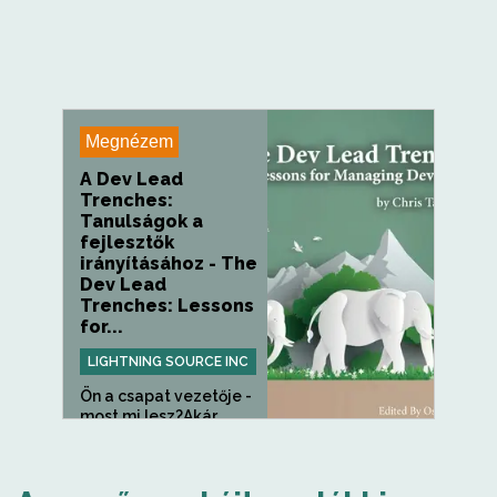
Megnézem
A Dev Lead
Trenches:
Tanulságok a
fejlesztők
irányításához - The
Dev Lead
Trenches: Lessons
for...
LIGHTNING SOURCE INC
Ön a csapat vezetője -
most mi lesz?Akár...