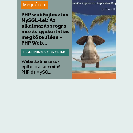
Megnézem
PHP webfejlesztés
MySQL-lel: Az
alkalmazásprogra
mozás gyakorlatias
megközelítése -
PHP Web...
LIGHTNING SOURCE INC
Webalkalmazások
építése a semmiből
PHP és MySQ...