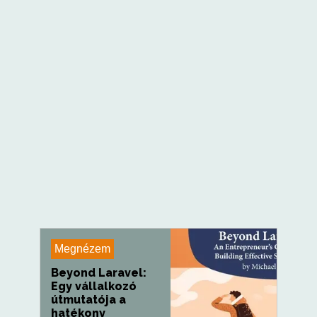
Megnézem
Beyond Laravel:
Egy vállalkozó
útmutatója a
hatékony