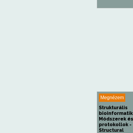
Megnézem
Strukturális
bioinformatik
Módszerek é
protokollok -
Structural