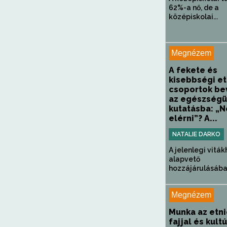
62%-a nő, de a
középiskolai...
Megnézem
A fekete és
kisebbségi et
csoportok be
az egészségü
kutatásba: „
elérni”? A...
NATALIE DARKO
A jelenlegi viták
alapvető
hozzájárulásában
Megnézem
Munka az etni
fajjal és kult