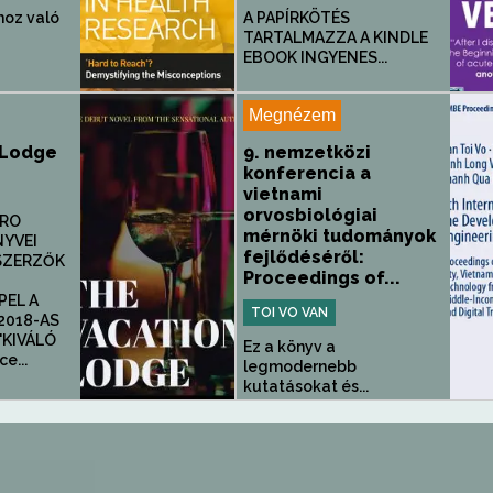
hoz való
A PAPÍRKÖTÉS
TARTALMAZZA A KINDLE
EBOOK INGYENES...
Megnézem
 Lodge
9. nemzetközi
konferencia a
vietnami
orvosbiológiai
TRO
mérnöki tudományok
NYVEI
fejlődéséről:
SZERZŐK
Proceedings of...
PEL A
TOI VO VAN
2018-AS
"KIVÁLÓ
Ez a könyv a
e...
legmodernebb
kutatásokat és...