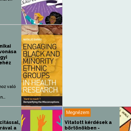
nikai
vonása
gyi
Nehéz
hoz való
...
Megnézem
citással,
Vitatott kérdések a
úrával a
börtönökben -