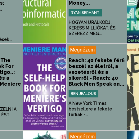
s:
Money...
.
RYAN SERHANT
HOGYAN URALKODJ,
KERESS MILLIÓKAT, ÉS
SZEREZZ MEG...
sek...
Megnézem
 The
Reach: 40 fekete férfi
k For
beszél az életről, a
igo..:
vezetésről és a
és a
sikerről - Reach: 40
 Meniere
Black Men Speak on...
BEN JEALOUS
A New York Times
bestsellere a fekete
ZELNI A
férfiak -...
LÉST
Megnézem