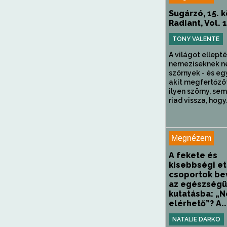
Sugárzó, 15. k
Radiant, Vol. 
TONY VALENTE
A világot ellepté
nemeziseknek n
szörnyek - és egy 
akit megfertőzö
ilyen szörny, se
riad vissza, hogy.
Megnézem
A fekete és
kisebbségi et
csoportok be
az egészségü
kutatásba: „
elérhető”? A..
NATALIE DARKO