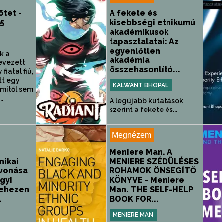
ötet -
A fekete és
15
kisebbségi etnikumú
akadémikusok
tapasztalatai: Az
egyenlőtlen
k a
akadémia
evezett
összehasonlító...
fiatal fiú,
tt egy
KALWANT BHOPAL
mmitől sem
..
A legújabb kutatások
szerint a fekete és...
Megnézem
Meniere Man. A
nikai
MENIERE SZÉDÜLÉSES
vonása
ROHAMOK ÖNSEGÍTŐ
gyi
KÖNYVE - Meniere
Nehezen
Man. THE SELF-HELP
.
BOOK FOR...
MENIERE MAN