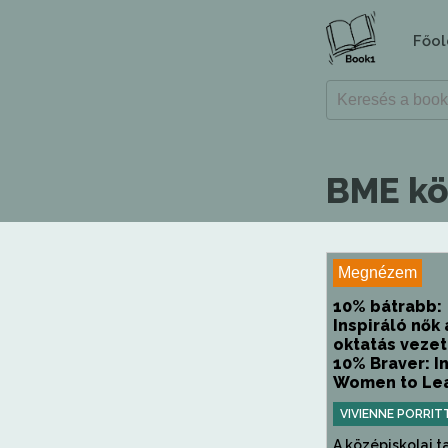
Főol
BME k
Megnézem
10% bátrabb:
Inspiráló nők 
oktatás vezet
10% Braver: I
Women to Lea
VIVIENNE PORRIT
A középiskolai t