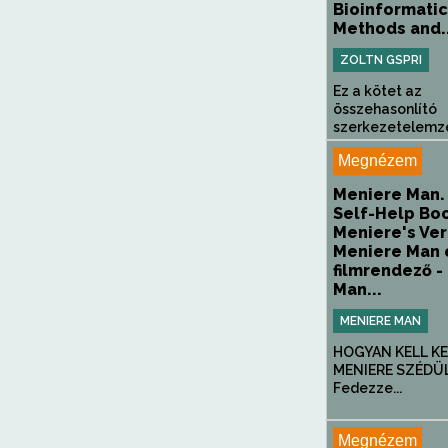
Bioinformatic
Methods and..
ZOLTN GSPRI
Ez a kötet az
összehasonlító
szerkezetelemzé
Megnézem
Meniere Man.
Self-Help Boo
Meniere's Vert
Meniere Man 
filmrendező -
Man...
MENIERE MAN
HOGYAN KELL KE
MENIERE SZÉDÜ
Fedezze...
Megnézem