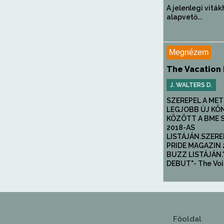
A jelenlegi viták
alapvető...
Megnézem
The Vacation
J. WALTERS D.
SZEREPEL A ME
LEGJOBB ÚJ KÖ
KÖZÖTT A BME 
2018-AS
LISTÁJÁN.SZERE
PRIDE MAGAZIN 
BUZZ LISTÁJÁN.
DEBUT"- The Voic
Főoldal