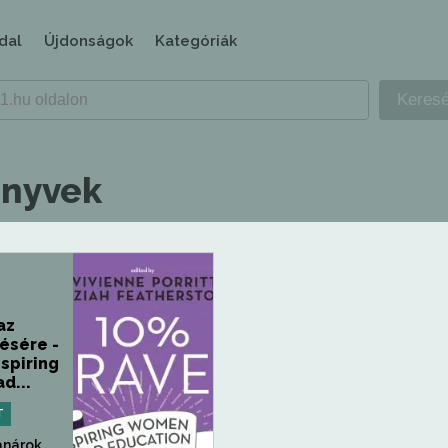
dal
Újdonságok
Kategóriák
önyvek
az
ésére -
nspiring
d...
T
anárok