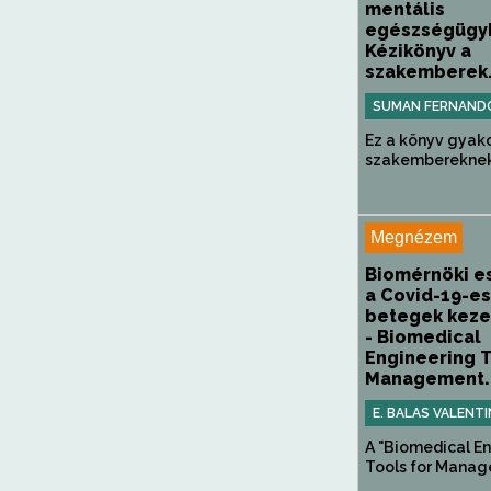
mentális
egészségügy
Kézikönyv a
szakemberek.
SUMAN FERNAND
Ez a könyv gyak
szakembereknek s
Megnézem
Biomérnöki e
a Covid-19-es
betegek keze
- Biomedical
Engineering T
Management..
E. BALAS VALENT
A "Biomedical E
Tools for Manage