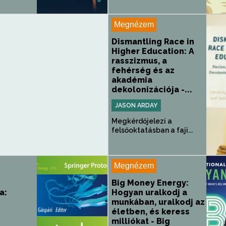
Megnézem
Dismantling Race in
Higher Education: A
rasszizmus, a
fehérség és az
akadémia
dekolonizációja -...
JASON ARDAY
Megkérdőjelezi a
felsőoktatásban a faji...
Megnézem
Big Money Energy:
a:
Hogyan uralkodj a
s
munkában, uralkodj az
életben, és keress
milliókat - Big