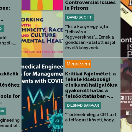
Controversial Issues
ben:
in Prisons
DAVID SCOTT
..
""Ez a könyv egyfajta
O
"felhívás a
fegyverekhez"... Ennek a
orló
gondosan kutatott és jól
zól -...
érvelő könyvnek...
Megnézem
szközök
Kritikai fajelmélet: a
fekete kisebbségi
léséhez
etnikumú hallgatókra
gyakorolt hatás a
ools for
felsőoktatásban -...
.
DILSHAD SARWAR
INA
"Történelmileg a CRT azt
a felfogást követi, hogy...
ngineering
ment of...