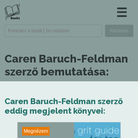
☰
Caren Baruch-Feldman
szerző bemutatása:
Caren Baruch-Feldman szerző
eddig megjelent könyvei:
Megnézem