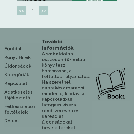
1
<<
>>
További
információk
Főoldal
A weboldalon
Könyv Hírek
összesen 10+ millió
könyv lesz
Újdonságok
hamarosan, a
Kategóriák
feltöltés folyamatos.
Ha szeretnél
Kapcsolat
naprakész maradni
Adatkezelési
minden új kiadással
tájékoztató
kapcsolatban,
látogass vissza
Felhasználási
rendszeresen és
feltételek
keresd az
Rólunk
újdonságokat,
bestsellereket.