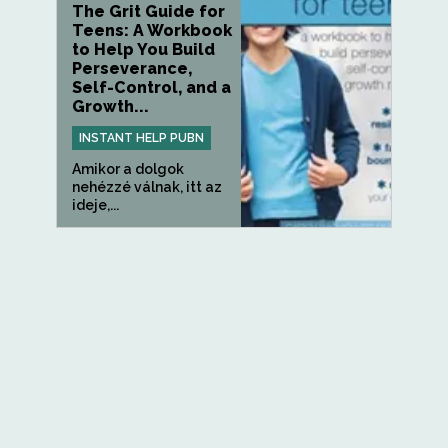
The Grit Guide for
Teens: A Workbook
to Help You Build
Perseverance,
Self-Control, and a
Growth...
INSTANT HELP PUBN
Amikor a dolgok
nehézzé válnak, itt az
ideje,...