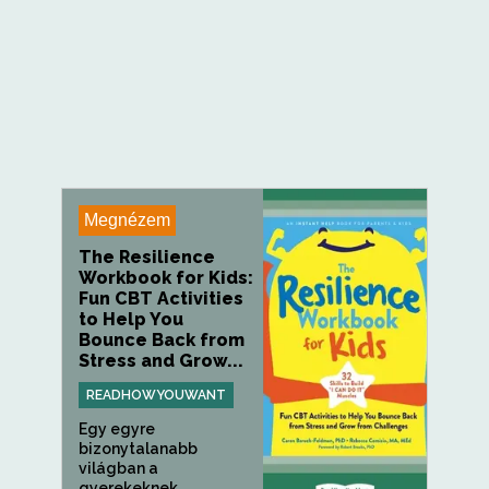
Megnézem
The Resilience
Workbook for Kids:
Fun CBT Activities
to Help You
Bounce Back from
Stress and Grow...
READHOWYOUWANT
Egy egyre
bizonytalanabb
világban a
gyerekeknek...