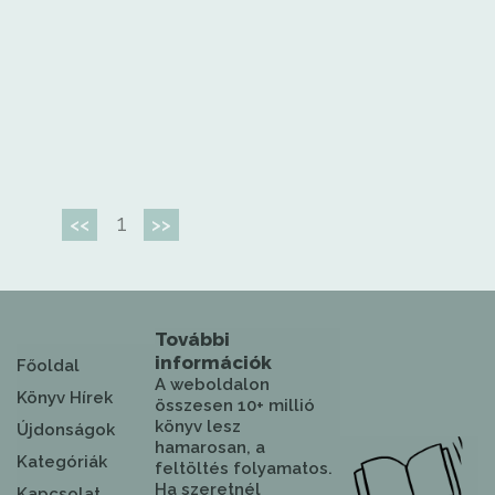
1
<<
>>
További
információk
Főoldal
A weboldalon
Könyv Hírek
összesen 10+ millió
könyv lesz
Újdonságok
hamarosan, a
Kategóriák
feltöltés folyamatos.
Ha szeretnél
Kapcsolat