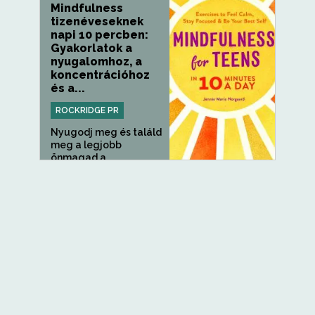
Mindfulness
tizenéveseknek
napi 10 percben:
Gyakorlatok a
nyugalomhoz, a
koncentrációhoz
és a...
ROCKRIDGE PR
Nyugodj meg és találd
meg a legjobb
önmagad a...