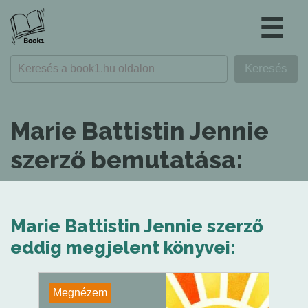
☰
Marie Battistin Jennie
szerző bemutatása:
Marie Battistin Jennie szerző
eddig megjelent könyvei:
Megnézem