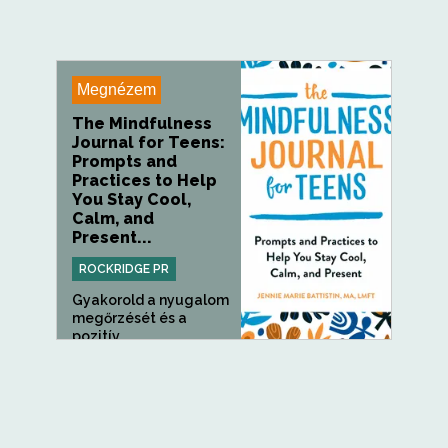
Megnézem
The Mindfulness
Journal for Teens:
Prompts and
Practices to Help
You Stay Cool,
Calm, and
Present...
ROCKRIDGE PR
Gyakorold a nyugalom
megőrzését és a
pozitív...