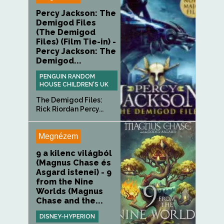
Percy Jackson: The
Demigod Files
(The Demigod
Files) (Film Tie-in) -
Percy Jackson: The
Demigod...
PENGUIN RANDOM
HOUSE CHILDREN'S UK
The Demigod Files:
Rick Riordan Percy...
Megnézem
9 a kilenc világból
(Magnus Chase és
Asgard istenei) - 9
from the Nine
Worlds (Magnus
Chase and the...
DISNEY-HYPERION