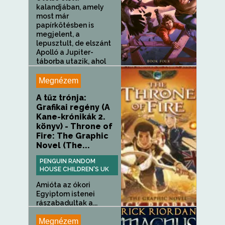
kalandjában, amely
most már
papírkötésben is
megjelent, a
lepusztult, de elszánt
Apolló a Jupiter-
táborba utazik, ahol
meg kell...
Megnézem
A tűz trónja:
Grafikai regény (A
Kane-krónikák 2.
könyv) - Throne of
Fire: The Graphic
Novel (The...
PENGUIN RANDOM
HOUSE CHILDREN'S UK
Amióta az ókori
Egyiptom istenei
rászabadultak a...
Megnézem