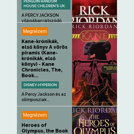
PENGUIN RANDOM
HOUSE CHILDREN'S UK
A PERCY JACKSON
világában játszódó
THE TRIALS OF...
Megnézem
Kane-krónikák,
első könyv A vörös
piramis (Kane-
krónikák, első
könyv) - Kane
Chronicles, The,
Book...
DISNEY-HYPERION
A Percy Jackson és az
olimposziak...
Megnézem
Heroes of
Olympus, the Book