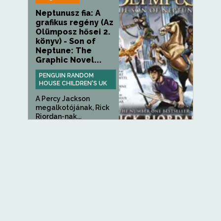
Neptunusz fia: A
grafikus regény (Az
Olümposz hősei 2.
könyv) - Son of
Neptune: The
Graphic Novel...
PENGUIN RANDOM
HOUSE CHILDREN'S UK
A Percy Jackson
megalkotójának, Rick
Riordan-nak...