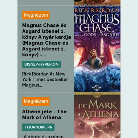
Megnézem
Magnus Chase és
Asgard istenei 1.
könyv A nyár kardja
(Magnus Chase és
Asgard istenei 1.
könyv) -...
DISNEY-HYPERION
Rick Riordan #1 New
York Times bestseller
Magnus...
Megnézem
Athéné jele - The
Mark of Athena
THORNDIKE PR
„A görög és a római