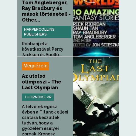
Tom Angleberger,
Ray Bradbury és
mások történetei) -
Other...
HARPERCOLLINS
PUBLISHERS
Robbanj el a
következővel:Percy
Jackson és Apolló...
Megnézem
Az utolsó
olimposzi - The
Last Olympian
THORNDIKE PR
A félvérek egész
évben a Titánok elleni
csatára készültek,
tudván, hogy a
győzelem esélyei
zordak. Kronosz