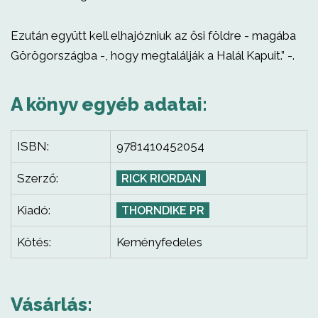
Ezután együtt kell elhajózniuk az ősi földre - magába
Görögországba -, hogy megtalálják a Halál Kapuit.” -.
A könyv egyéb adatai:
ISBN:
9781410452054
Szerző:
RICK RIORDAN
Kiadó:
THORNDIKE PR
Kötés:
Keményfedeles
Vásárlás: