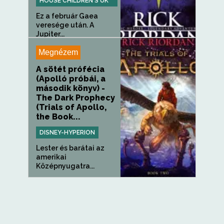
HOUSE CHILDREN'S UK
Ez a február Gaea
veresége után. A
Jupiter...
Megnézem
A sötét prófécia
(Apolló próbái, a
második könyv) -
The Dark Prophecy
(Trials of Apollo,
the Book...
DISNEY-HYPERION
Lester és barátai az
amerikai
Középnyugatra...