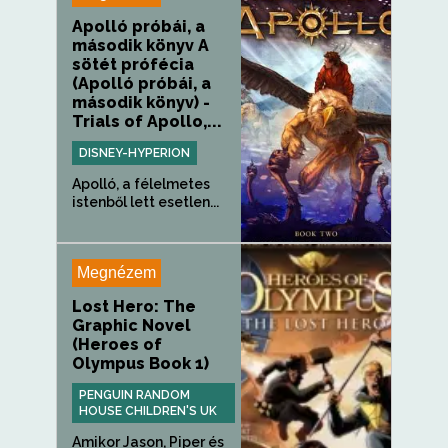
Apolló próbái, a
második könyv A
sötét prófécia
(Apolló próbái, a
második könyv) -
Trials of Apollo,...
DISNEY-HYPERION
Apolló, a félelmetes
istenből lett esetlen...
Megnézem
Lost Hero: The
Graphic Novel
(Heroes of
Olympus Book 1)
PENGUIN RANDOM
HOUSE CHILDREN'S UK
Amikor Jason, Piper és