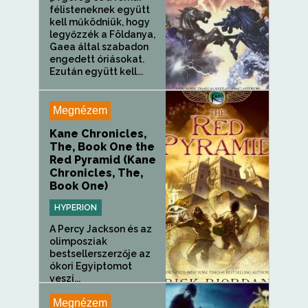
félisteneknek együtt
kell működniük, hogy
legyőzzék a Földanya,
Gaea által szabadon
engedett óriásokat.
Ezután együtt kell...
Megnézem
Kane Chronicles,
The, Book One the
Red Pyramid (Kane
Chronicles, The,
Book One)
HYPERION
A Percy Jackson és az
olimposziak
bestsellerszerzője az
ókori Egyiptomot
veszi...
Megnézem