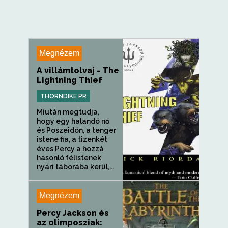
Megnézem
A villámtolvaj - The
Lightning Thief
THORNDIKE PR
Miután megtudja,
hogy egy halandó nő
és Poszeidón, a tenger
istene fia, a tizenkét
éves Percy a hozzá
hasonló félistenek
nyári táborába kerül,...
Megnézem
Percy Jackson és
az olimposziak: