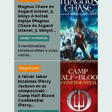
Magnus Chase és
Asgard istenei, 3.
könyv A holtak
hajója (Magnus
Chase és Asgard
istenei, 3. könyv)...
DISNEY-HYPERION
A mentőmellény
kötelező ehhez a vizes,
vad és...
Megnézem
A félvér tábor
bizalmas (Percy
Jackson és az
olimposziak) -
Camp Half-Blood
Confidential
(Percy...