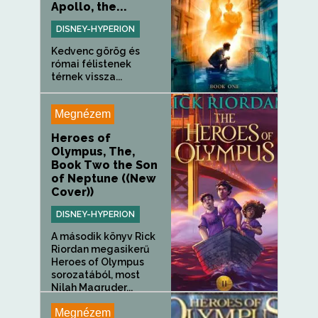
Apollo, the...
DISNEY-HYPERION
Kedvenc görög és
római félistenek
térnek vissza...
Megnézem
Heroes of
Olympus, The,
Book Two the Son
of Neptune ((New
Cover))
DISNEY-HYPERION
A második könyv Rick
Riordan megasikerű
Heroes of Olympus
sorozatából, most
Nilah Magruder...
Megnézem