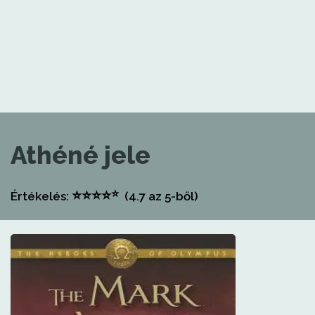
Athéné jele
⭐
⭐
⭐
⭐
⭐
Értékelés:
(4.7
az 5-ből)