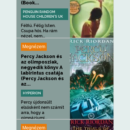
(Book...
PENGUIN RANDOM
HOUSE CHILDREN'S UK
Félfiú. Félig Isten.
Csupa hős. Ha rám
nézel, nem...
Megnézem
Percy Jackson és
az olimposziak,
negyedik könyv A
labirintus csatája
(Percy Jackson és
az...
HYPERION
Percy újdonsült
elsősként nem számít
arra, hogy a
gimnáziumi...
Megnézem