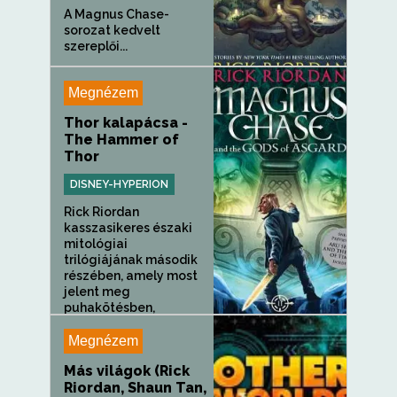
A Magnus Chase-
sorozat kedvelt
szereplői...
Megnézem
Thor kalapácsa -
The Hammer of
Thor
DISNEY-HYPERION
Rick Riordan
kasszasikeres északi
mitológiai
trilógiájának második
részében, amely most
jelent meg
puhakötésben,
Magnusnak és
társának...
Megnézem
Más világok (Rick
Riordan, Shaun Tan,