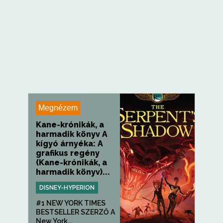
Megnézem
Kane-krónikák, a
harmadik könyv A
kígyó árnyéka: A
grafikus regény
(Kane-krónikák, a
harmadik könyv)...
DISNEY-HYPERION
#1 NEW YORK TIMES
BESTSELLER SZERZŐ A
New York...