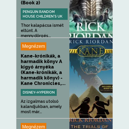
(Book 2)
PENGUIN RANDOM
HOUSE CHILDREN'S UK
Thor kalapácsa ismét
eltűnt. A
mennydörgés...
Megnézem
Kane-krónikák, a
harmadik könyv A
kígyó árnyéka
(Kane-krónikák, a
harmadik könyv) -
Kane Chronicles,...
DISNEY-HYPERION
Az izgalmas utolsó
kalandjukban, amely
most már...
Megnézem