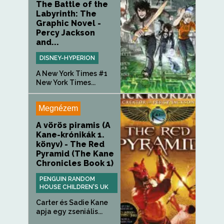
The Battle of the
Labyrinth: The
Graphic Novel -
Percy Jackson
and...
DISNEY-HYPERION
A New York Times #1
New York Times...
Megnézem
A vörös piramis (A
Kane-krónikák 1.
könyv) - The Red
Pyramid (The Kane
Chronicles Book 1)
PENGUIN RANDOM
HOUSE CHILDREN'S UK
Carter és Sadie Kane
apja egy zseniális...