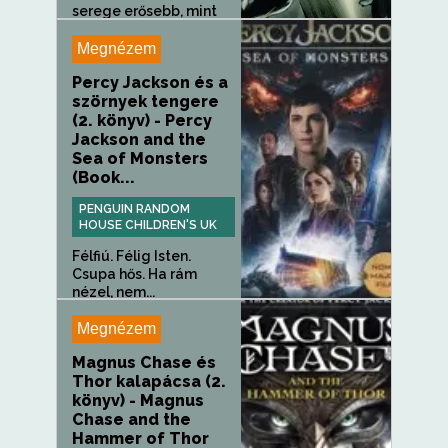
serege erősebb, mint
valaha,...
Megnézem
Percy Jackson és a
szörnyek tengere
(2. könyv) - Percy
Jackson and the
Sea of Monsters
(Book...
PENGUIN RANDOM
HOUSE CHILDREN'S UK
Félfiú. Félig Isten.
Csupa hős. Ha rám
nézel, nem...
Megnézem
Magnus Chase és
Thor kalapácsa (2.
könyv) - Magnus
Chase and the
Hammer of Thor