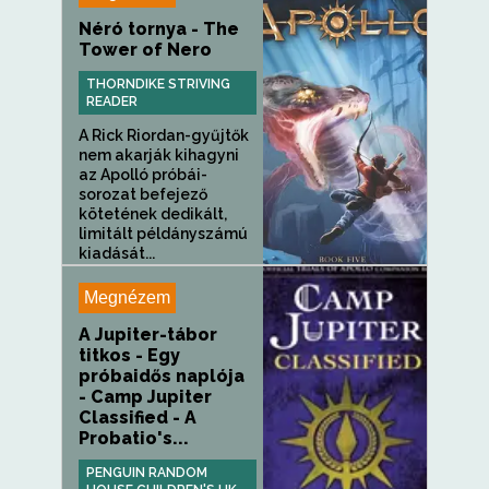
Néró tornya - The
Tower of Nero
THORNDIKE STRIVING
READER
A Rick Riordan-gyűjtők
nem akarják kihagyni
az Apolló próbái-
sorozat befejező
kötetének dedikált,
limitált példányszámú
kiadását...
Megnézem
A Jupiter-tábor
titkos - Egy
próbaidős naplója
- Camp Jupiter
Classified - A
Probatio's...
PENGUIN RANDOM