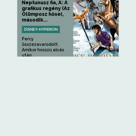
Neptunusz fia, A: A
grafikus regény (Az
Olümposz hősei,
második...
DISNEY-HYPERION
Percy
összezavarodott.
Amikor hosszú alvás
után...