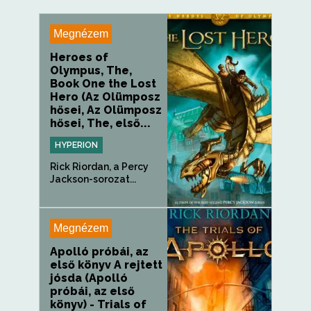
Megnézem
Heroes of
Olympus, The,
Book One the Lost
Hero (Az Olümposz
hősei, Az Olümposz
hősei, The, első...
HYPERION
Rick Riordan, a Percy
Jackson-sorozat...
Megnézem
Apolló próbái, az
első könyv A rejtett
jósda (Apolló
próbái, az első
könyv) - Trials of