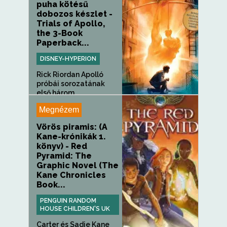
puha kötésű
dobozos készlet -
Trials of Apollo,
the 3-Book
Paperback...
DISNEY-HYPERION
Rick Riordan Apolló
próbái sorozatának
első három...
Megnézem
Vörös piramis: (A
Kane-krónikák 1.
könyv) - Red
Pyramid: The
Graphic Novel (The
Kane Chronicles
Book...
PENGUIN RANDOM
HOUSE CHILDREN'S UK
Carter és Sadie Kane