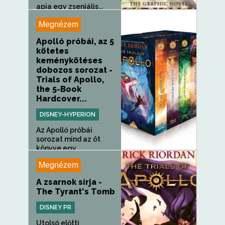
apja egy zseniális...
Megnézem
Apolló próbái, az 5
kötetes
keménykötéses
dobozos sorozat -
Trials of Apollo,
the 5-Book
Hardcover...
DISNEY-HYPERION
Az Apolló próbái
sorozat mind az öt
könyve egy...
Megnézem
A zsarnok sírja -
The Tyrant's Tomb
DISNEY PR
Utolsó előtti