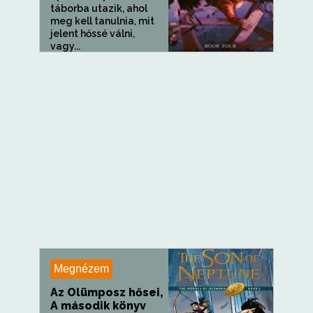
táborba utazik, ahol
meg kell tanulnia, mit
jelent hőssé válni,
vagy...
Megnézem
Az Olümposz hősei,
A második könyv