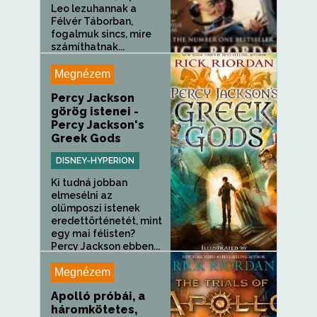
Leo lezuhannak a
Félvér Táborban,
fogalmuk sincs, mire
számíthatnak...
Megnézem
Percy Jackson
görög istenei -
Percy Jackson's
Greek Gods
DISNEY-HYPERION
Ki tudná jobban
elmesélni az
olümposzi istenek
eredettörténetét, mint
egy mai félisten?
Percy Jackson ebben...
Megnézem
Apolló próbái, a
háromkötetes,