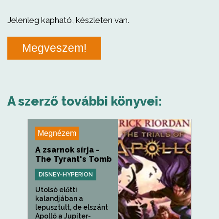
Jelenleg kapható, készleten van.
Megveszem!
A szerző további könyvei:
Megnézem
A zsarnok sírja -
The Tyrant's Tomb
DISNEY-HYPERION
Utolsó előtti
kalandjában a
lepusztult, de elszánt
Apolló a Jupiter-