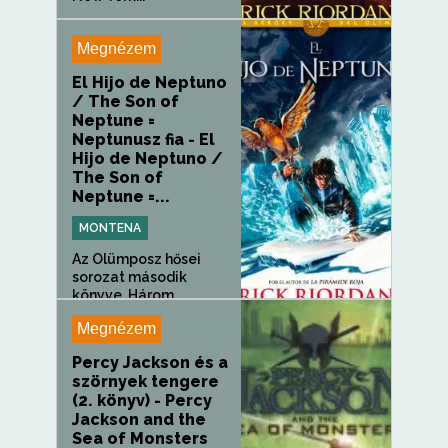
Megnézem
El Hijo de Neptuno
/ The Son of
Neptune =
Neptunusz fia - El
Hijo de Neptuno /
The Son of
Neptune =...
MONTENA
Az Olümposz hősei
sorozat második
könyve. Három...
Megnézem
Percy Jackson és a
szörnyek tengere
(2. könyv) - Percy
Jackson and the
Sea of Monsters