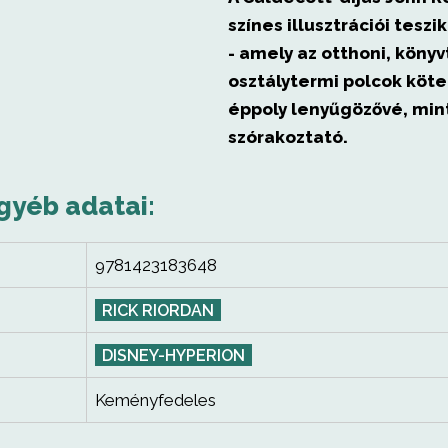
színes illusztrációi teszi
- amely az otthoni, könyv
osztálytermi polcok köte
éppoly lenyűgözővé, min
szórakoztató.
gyéb adatai:
9781423183648
RICK RIORDAN
DISNEY-HYPERION
Keményfedeles