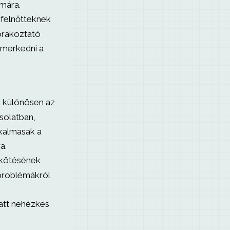
ámára.
 felnőtteknek
órakoztató
merkedni a
, különösen az
solatban,
lkalmasak a
a.
 kötésének
problémákról
att nehézkes