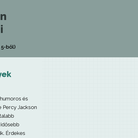
on
i
 5-ből)
yek
a humoros és
e Percy Jackson
talabb
 idősebb
ik. Érdekes