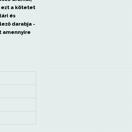
k ezt a kötetet
tári és
lező darabja -
t amennyire