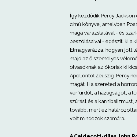
Így kezdődik Percy Jackson 
című könyve, amelyben Posz
maga varázslatával - és szar
beszólásaival - egészíti ki a 
Elmagyarázza, hogyan jött lét
majd az ő személyes vélemé
olvasóknak az ókoriak ki kic
Apollóntól Zeuszig. Percy ne
magát. Ha szereted a horror
vérfürdőt, a hazugságot, a lo
szúrást és a kannibalizmust, 
tovább, mert ez határozotta
volt mindezek számára.
A Caldecott-díjas John R