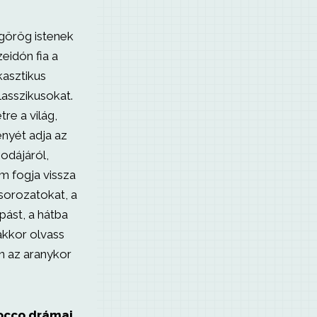
görög istenek
eidón fia a
kasztikus
klasszikusokat.
re a világ,
nyét adja az
sodájáról,
m fogja vissza
sorozatokat, a
pást, a hátba
akkor olvass
n az aranykor
occo drámai,