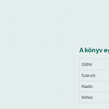
A könyv e
ISBN:
Szerző:
Kiadó:
Kötés: