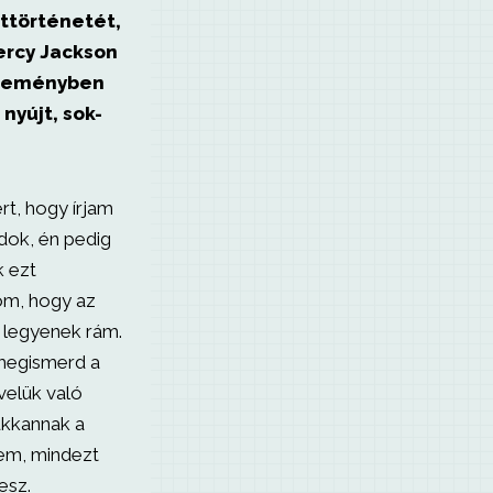
ttörténetét,
ercy Jackson
űjteményben
nyújt, sok-
t, hogy írjam
udok, én pedig
k ezt
om, hogy az
 legyenek rám.
 megismerd a
 velük való
bukkannak a
zem, mindezt
esz.