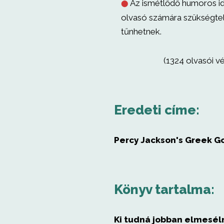
Az ismétlődő humoros i
⬤
olvasó számára szükségte
tűnhetnek.
(1324 olvasói v
Eredeti címe:
Percy Jackson's Greek G
Könyv tartalma:
Ki tudná jobban elmeséln