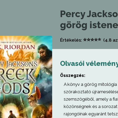
Percy Jacks
görög istene
⭐
⭐
⭐
⭐
⭐
Értékelés:
(4.8
az
Olvasói vélemén
Összegzés:
A könyv a görög mitológi
szórakoztató újramesélés
szemszögéből, amely a fia
közönségnek és a sorozat
rajongóinak egyaránt tetsz