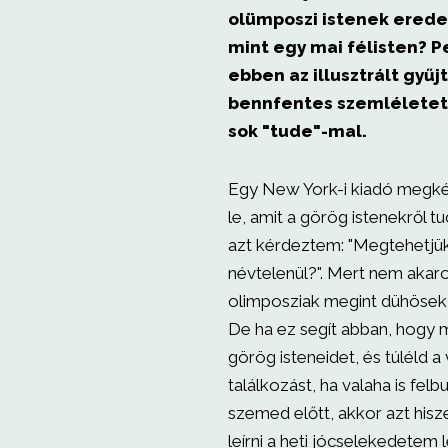
olümposzi istenek erede
mint egy mai félisten? P
ebben az illusztrált gy
bennfentes szemléletet 
sok "tude"-mal.
Egy New York-i kiadó megkér
le, amit a görög istenekről t
azt kérdeztem: "Megtehetjü
névtelenül?". Mert nem akar
olimposziak megint dühösek
De ha ez segít abban, hogy
görög isteneidet, és túléld a
találkozást, ha valaha is fel
szemed előtt, akkor azt his
leírni a heti jócselekedetem l