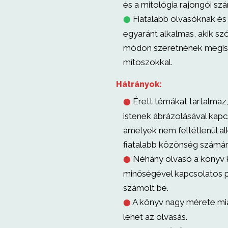
és a mitológia rajongói sz
Fiatalabb olvasóknak és
⬤
egyaránt alkalmas, akik sz
módon szeretnének megis
mítoszokkal.
Hátrányok:
Érett témákat tartalmaz
⬤
istenek ábrázolásával kapc
amelyek nem feltétlenül a
fiatalabb közönség számár
Néhány olvasó a könyv
⬤
minőségével kapcsolatos 
számolt be.
A könyv nagy mérete mi
⬤
lehet az olvasás.