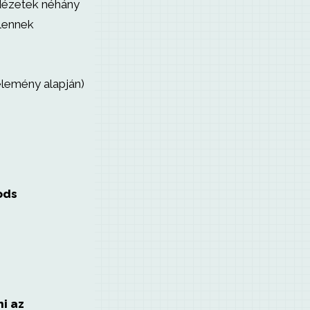
dézetek néhány
lennek
élemény alapján)
ods
i az