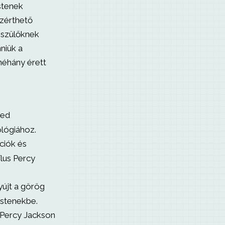
istenek
zérthető
 szülőknek
niük a
néhány érett
yed
lógiához.
ciók és
ílus Percy
yújt a görög
istenekbe.
 Percy Jackson