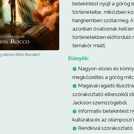
betekintést nyújt a görög 
történeteibe, miközben kö
hangnemben szólal meg. A
azonban óvatosnak kell len
történetekben előforduló 
témakör miatt.
istenei (Rick Riordan)
Előnyök:
Nagyon vicces és könn
⬤
megközelítés a görög mito
Magával ragadó illusztrá
⬤
szórakoztató elbeszélői st
Jackson szemszögéből.
Informatív betekintést n
⬤
kultúrába és az olümposzi 
Rendkívül szórakoztató
⬤