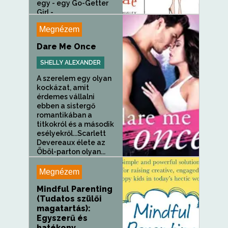
egy - egy Go-Getter
Girl -...
Megnézem
Dare Me Once
SHELLY ALEXANDER
A szerelem egy olyan
kockázat, amit
érdemes vállalni
ebben a sistergő
romantikában a
titkokról és a második
esélyekről...Scarlett
Devereaux élete az
Öböl-parton olyan...
Megnézem
Mindful Parenting
(Tudatos szülői
magatartás):
Egyszerű és
hatékony