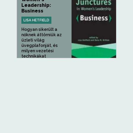
Leadership:
Business
LISA HETFIELD
Hogyan sikerült a
nőknek áttörniük az
üzleti világ
üvegplafonját, és
milyen vezetési
technikákat
alkalmaznak, ha már a
hatalom...