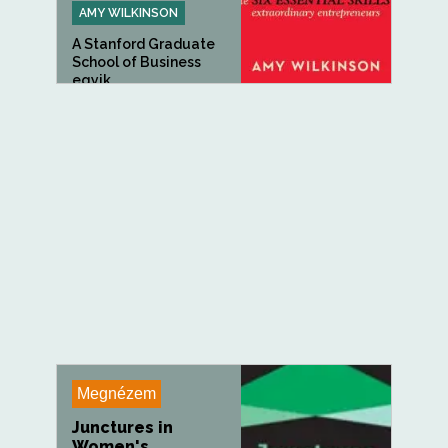
AMY WILKINSON
A Stanford Graduate
School of Business
egyik...
Megnézem
Junctures in
Women's