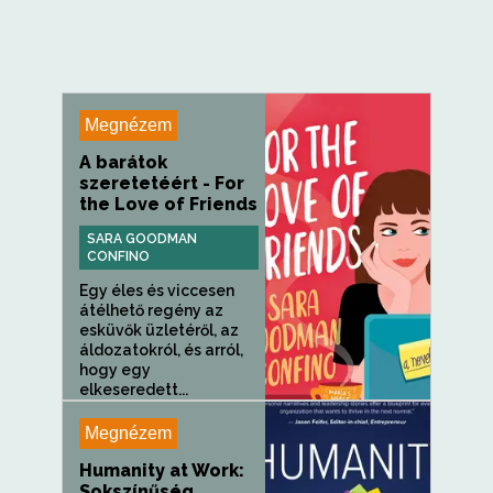
Megnézem
A barátok
szeretetéért - For
the Love of Friends
SARA GOODMAN
CONFINO
Egy éles és viccesen
átélhető regény az
esküvők üzletéről, az
áldozatokról, és arról,
hogy egy
elkeseredett...
Megnézem
Humanity at Work:
Sokszínűség,