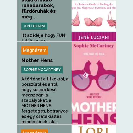
ruhadarabok,
fürdőruhák és
még...
JEN LUCIANI
Itt az ideje, hogy FUN
találja meg a
tökéletes...
Megnézem
Mother Hens
SOPHIE MCCARTNEY
A történet a titkokról, a
bosszúról és arról,
hogy sosem késő
megszegni a
szabályokat, a
MOTHER HENS
fergeteges, botrányos
és egy csatakiáltás
mindenkinek, aki...