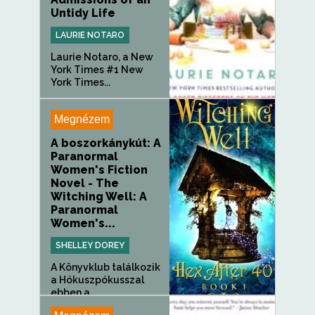
Untidy Life
LAURIE NOTARO
Laurie Notaro, a New
York Times #1 New
York Times...
Megnézem
A boszorkánykút: A
Paranormal
Women's Fiction
Novel - The
Witching Well: A
Paranormal
Women's...
SHELLEY DOREY
A Könyvklub találkozik
a Hókuszpókusszal
ebben a...