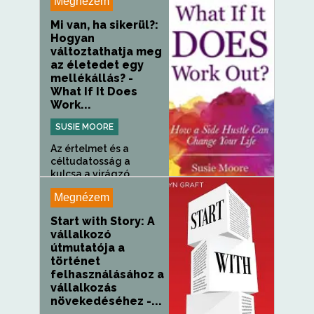
Megnézem
Mi van, ha sikerül?:
Hogyan
változtathatja meg
az életedet egy
mellékállás? -
What If It Does
Work...
SUSIE MOORE
Az értelmet és a
céltudatosság a
kulcsa a virágzó...
Megnézem
Start with Story: A
vállalkozó
útmutatója a
történet
felhasználásához a
vállalkozás
növekedéséhez -...