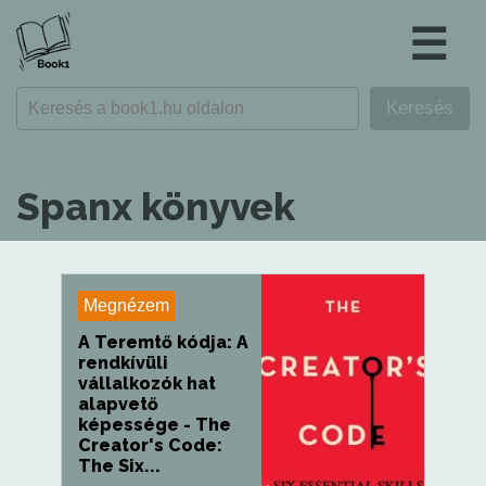
☰
Spanx könyvek
Megnézem
A Teremtő kódja: A
rendkívüli
vállalkozók hat
alapvető
képessége - The
Creator's Code:
The Six...