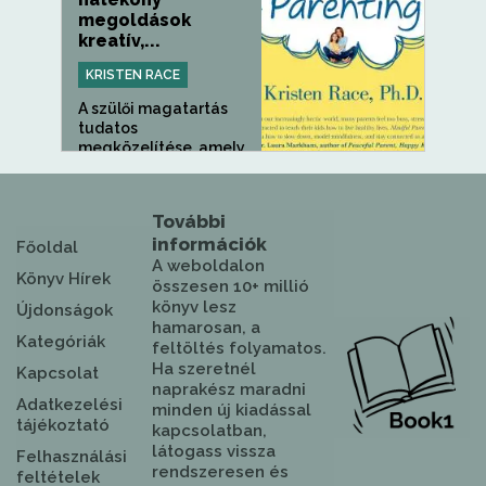
megoldások
kreatív,...
KRISTEN RACE
A szülői magatartás
tudatos
megközelítése, amely
segít a...
További
információk
Főoldal
A weboldalon
Könyv Hírek
összesen 10+ millió
könyv lesz
Újdonságok
hamarosan, a
Kategóriák
feltöltés folyamatos.
Ha szeretnél
Kapcsolat
naprakész maradni
Adatkezelési
minden új kiadással
tájékoztató
kapcsolatban,
látogass vissza
Felhasználási
rendszeresen és
feltételek