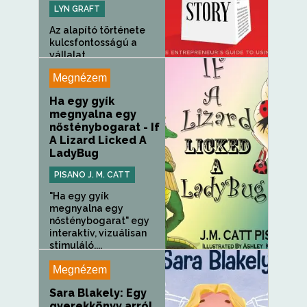
LYN GRAFT
Az alapító története
kulcsfontosságú a
vállalat...
Megnézem
Ha egy gyík
megnyalna egy
nősténybogarat - If
A Lizard Licked A
LadyBug
PISANO J. M. CATT
"Ha egy gyík
megnyalna egy
nősténybogarat" egy
interaktív, vizuálisan
stimuláló,...
Megnézem
Sara Blakely: Egy
gyerekkönyv arról,