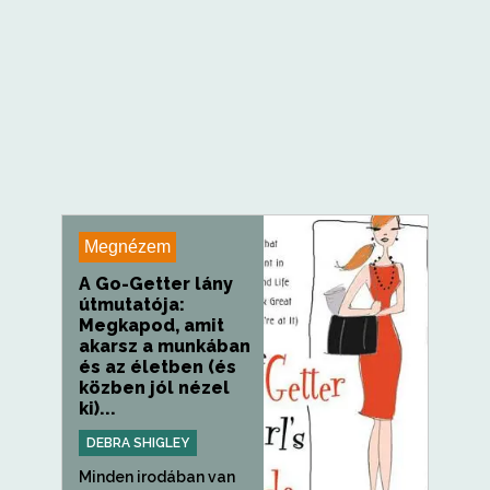
Megnézem
A Go-Getter lány
útmutatója:
Megkapod, amit
akarsz a munkában
és az életben (és
közben jól nézel
ki)...
DEBRA SHIGLEY
Minden irodában van