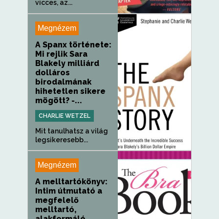
vicces, az...
Megnézem
A Spanx története:
Mi rejlik Sara
Blakely milliárd
dolláros
birodalmának
hihetetlen sikere
mögött? -...
CHARLIE WETZEL
Mit tanulhatsz a világ
legsikeresebb...
Megnézem
A melltartókönyv:
Intim útmutató a
megfelelő
melltartó,
alakformáló