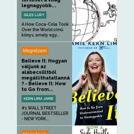
legnagyobb...
GILES LURY
A How Coca-Cola Took
Over the World című
könyv, amely egy...
Megnézem
Believe It: Hogyan
váljunk az
alábecsültből
megállíthatatlanná
? - Believe It: How
to Go from...
KERN LIMA JAMIE
#1 WALL STREET
JOURNAL BESTSELLER
- NEW YORK...