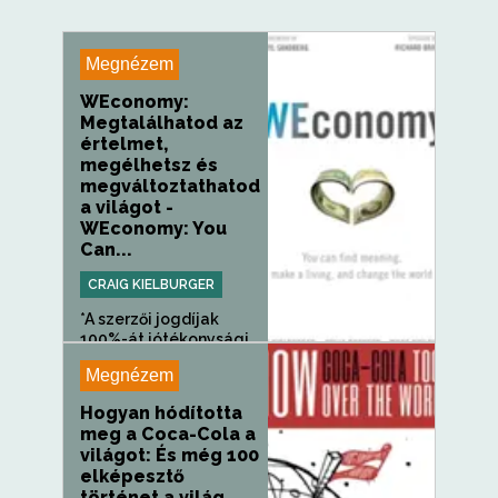
Megnézem
WEconomy:
Megtalálhatod az
értelmet,
megélhetsz és
megváltoztathatod
a világot -
WEconomy: You
Can...
CRAIG KIELBURGER
*A szerzői jogdíjak
100%-át jótékonysági
célokra...
Megnézem
Hogyan hódította
meg a Coca-Cola a
világot: És még 100
elképesztő
történet a világ