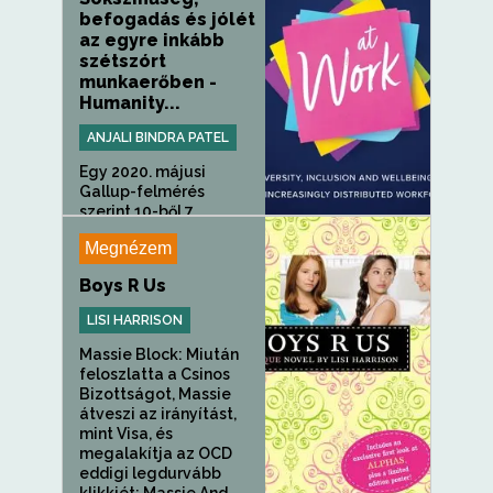
befogadás és jólét
az egyre inkább
szétszórt
munkaerőben -
Humanity...
ANJALI BINDRA PATEL
Egy 2020. májusi
Gallup-felmérés
szerint 10-ből 7...
Megnézem
Boys R Us
LISI HARRISON
Massie Block: Miután
feloszlatta a Csinos
Bizottságot, Massie
átveszi az irányítást,
mint Visa, és
megalakítja az OCD
eddigi legdurvább