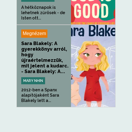
A hétköznapok is
lehetnek zűrösek - de
Isten ott...
Megnézem
Sara Blakely: A
gyerekkönyv arról,
hogy
újraértelmezzük,
mit jelent a kudarc.
- Sara Blakely: A...
MARY NHIN
2012-ben a Spanx
alapítójaként Sara
Blakely lett a...