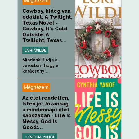
Megnézem
Cowboy, hideg van
odakint: A Twilight,
Texas Novel -
Cowboy, It's Cold
Outside: A
Twilight, Texas...
LORI WILDE
Mindenki tudja a
városban, hogy a
karácsonyi...
Megnézem
Az élet rendetlen,
Isten jó: Józanság
a mindennapi élet
káoszában - Life Is
Messy, God Is
Good:...
CYNTHIA YANOF