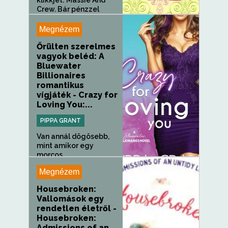
klikkjét: Massie And
Crew. Bár pénzzel
nem...
Megnézem
Őrülten szerelmes
vagyok beléd: A
Bluewater
Billionaires
romantikus
vígjáték - Crazy for
Loving You:...
PIPPA GRANT
Van annál dögösebb,
mint amikor egy
morcos,...
Megnézem
Housebroken:
Vallomások egy
rendetlen életről -
Housebroken:
Admissions of an