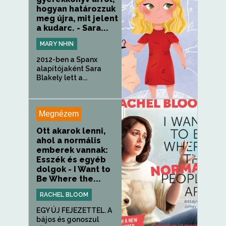
hogyan határozzuk
meg újra, mit jelent
a kudarc. - Sara...
MARY NHIN
2012-ben a Spanx
alapítójaként Sara
Blakely lett a...
Megnézem
Ott akarok lenni,
ahol a normális
emberek vannak:
Esszék és egyéb
dolgok - I Want to
Be Where the...
RACHEL BLOOM
EGY ÚJ FEJEZETTEL. A
bájos és gonoszul