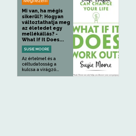
Megnézem
Mi van, ha mégis
sikerül?: Hogyan
változtathatja meg
az életedet egy
mellékállás? -
What If It Does...
SUSIE MOORE
Az értelmet és a
céltudatosság a
kulcsa a virágzó...