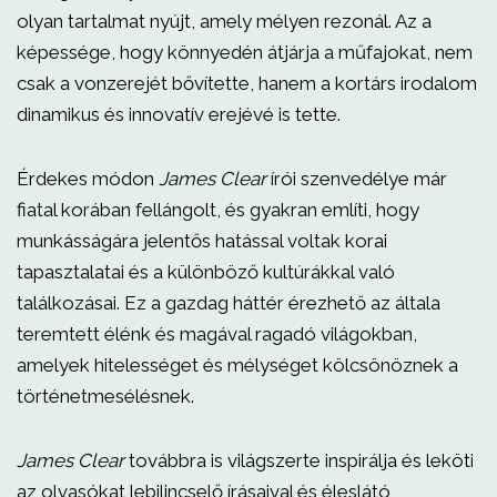
olyan tartalmat nyújt, amely mélyen rezonál. Az a
képessége, hogy könnyedén átjárja a műfajokat, nem
csak a vonzerejét bővítette, hanem a kortárs irodalom
dinamikus és innovatív erejévé is tette.
Érdekes módon
James Clear
írói szenvedélye már
fiatal korában fellángolt, és gyakran említi, hogy
munkásságára jelentős hatással voltak korai
tapasztalatai és a különböző kultúrákkal való
találkozásai. Ez a gazdag háttér érezhető az általa
teremtett élénk és magával ragadó világokban,
amelyek hitelességet és mélységet kölcsönöznek a
történetmesélésnek.
James Clear
továbbra is világszerte inspirálja és leköti
az olvasókat lebilincselő írásaival és éleslátó