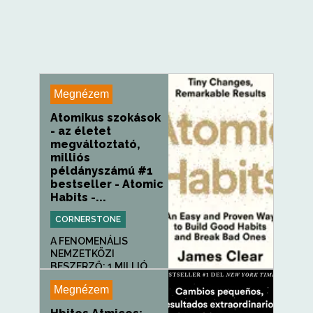
Megnézem
Atomikus szokások
- az életet
megváltoztató,
milliós
példányszámú #1
bestseller - Atomic
Habits -...
CORNERSTONE
A FENOMENÁLIS
NEMZETKÖZI
BESZERZŐ: 1 MILLIÓ...
Megnézem