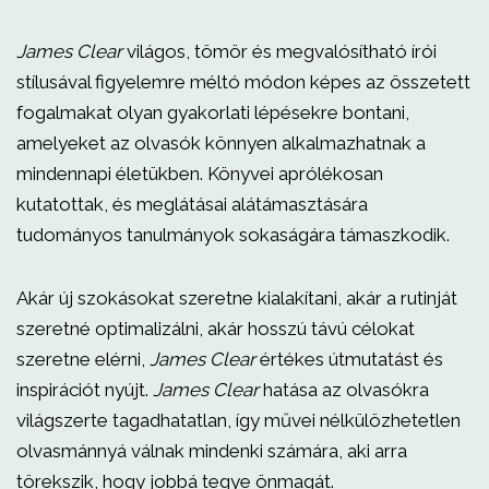
James Clear
világos, tömör és megvalósítható írói
stílusával figyelemre méltó módon képes az összetett
fogalmakat olyan gyakorlati lépésekre bontani,
amelyeket az olvasók könnyen alkalmazhatnak a
mindennapi életükben. Könyvei aprólékosan
kutatottak, és meglátásai alátámasztására
tudományos tanulmányok sokaságára támaszkodik.
Akár új szokásokat szeretne kialakítani, akár a rutinját
szeretné optimalizálni, akár hosszú távú célokat
szeretne elérni,
James Clear
értékes útmutatást és
inspirációt nyújt.
James Clear
hatása az olvasókra
világszerte tagadhatatlan, így művei nélkülözhetetlen
olvasmánnyá válnak mindenki számára, aki arra
törekszik, hogy jobbá tegye önmagát.