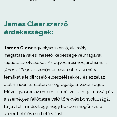
James Clear szerző
érdekességek:
James Clear
egy olyan szerző, aki mély
meglátásaival és mesélői képességeivel magával
ragadta az olvasókat. Az egyedi írásmódjáról ismert
James Clear
zökkenőmentesen ötvözi a mély
témákat a lebilincselő elbeszélésekkel, és ezzel az
élet minden területéről megragadja a közönséget.
Művei gyakran az emberi természet, a rugalmasság és
a személyes fejlődésre való törekvés bonyolultságát
tárják fel, mindezt úgy, hogy közben megőrizze a
közérthető és elérhető stílust.