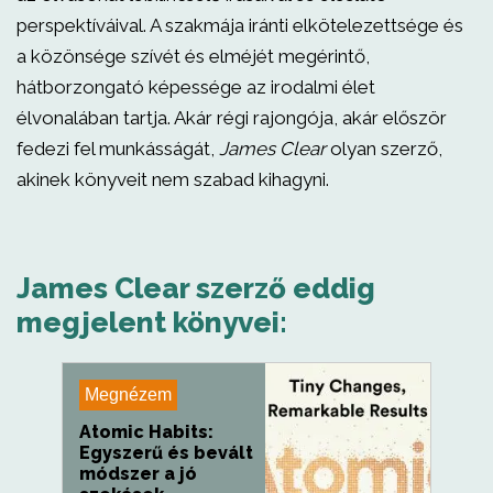
perspektíváival. A szakmája iránti elkötelezettsége és
a közönsége szívét és elméjét megérintő,
hátborzongató képessége az irodalmi élet
élvonalában tartja. Akár régi rajongója, akár először
fedezi fel munkásságát,
James Clear
olyan szerző,
akinek könyveit nem szabad kihagyni.
James Clear szerző eddig
megjelent könyvei:
Megnézem
Atomic Habits:
Egyszerű és bevált
módszer a jó