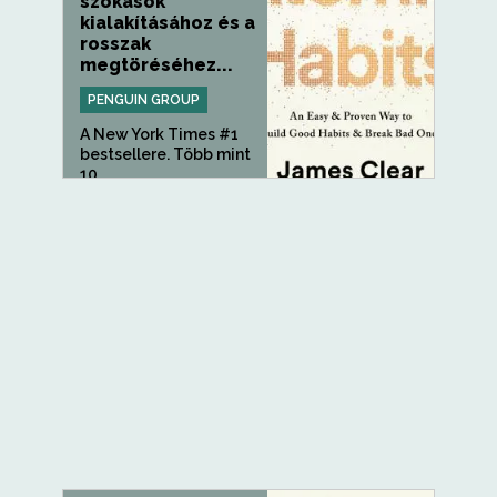
szokások
kialakításához és a
rosszak
megtöréséhez...
PENGUIN GROUP
A New York Times #1
bestsellere. Több mint
10...