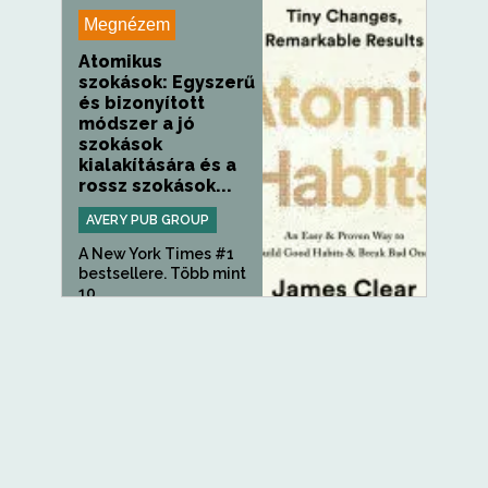
Megnézem
Atomikus
szokások: Egyszerű
és bizonyított
módszer a jó
szokások
kialakítására és a
rossz szokások...
AVERY PUB GROUP
A New York Times #1
bestsellere. Több mint
10...