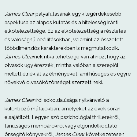
James Clear
pályafutásának egyik legérdekesebb
aspektusa az alapos kutatás és a hitelesség iránti
elkötelezettsége. Ez az elkötelezettség a részletes
és valósághű beállításokban, valamint az összetett,
többdimenziós karakterekben is megmutatkozik.
James Clear
nek ritka tehetsége van ahhoz, hogy az
olvasók úgy érezzék, mintha valóban a szereplői
mellett élnék át az élményeket, ami hűséges és egyre
növekvő olvasóközönséget szerzett neki.
James Clear
írói sokoldalúsága nyilvánvaló a
különböző műfajokban, amelyeket az évek során
elsajátított. Legyen szó pszichológiai thrillerekről,
tanulságos memoárokról vagy elgondolkodtató
önsegítő könyvekről,
James Clear
következetesen