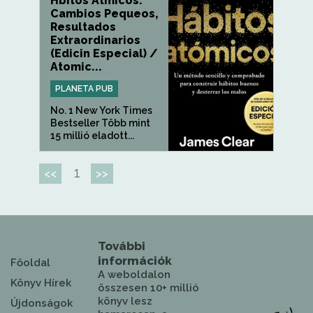
Hbitos Atmicos:
Cambios Pequeos,
Resultados
Extraordinarios
(Edicin Especial) /
Atomic...
PLANETA PUB
No. 1 New York Times
Bestseller Több mint
15 millió eladott...
1
<<
>>
További
információk
Főoldal
A weboldalon
Könyv Hírek
összesen 10+ millió
könyv lesz
Újdonságok