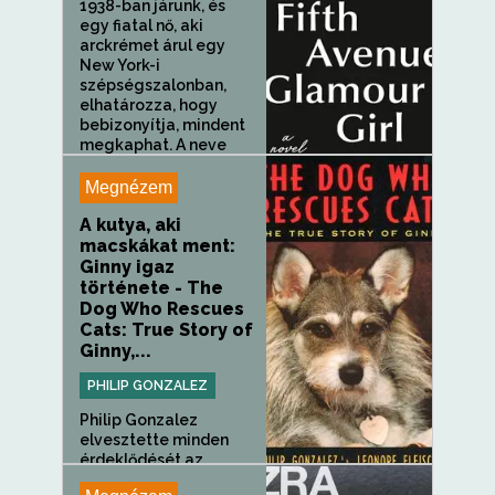
1938-ban járunk, és
egy fiatal nő, aki
arckrémet árul egy
New York-i
szépségszalonban,
elhatározza, hogy
bebizonyítja, mindent
megkaphat. A neve
Estée Lauder,...
Megnézem
A kutya, aki
macskákat ment:
Ginny igaz
története - The
Dog Who Rescues
Cats: True Story of
Ginny,...
PHILIP GONZALEZ
Philip Gonzalez
elvesztette minden
érdeklődését az...