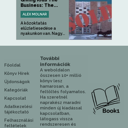
Business: The...
ALEX MOLNAR
A közoktatás
elüzletiesedése a
nyakunkon van. Nagy...
További
információk
Főoldal
A weboldalon
Könyv Hírek
összesen 10+ millió
könyv lesz
Újdonságok
hamarosan, a
Kategóriák
feltöltés folyamatos.
Ha szeretnél
Kapcsolat
naprakész maradni
Adatkezelési
minden új kiadással
tájékoztató
kapcsolatban,
látogass vissza
Felhasználási
rendszeresen és
feltételek