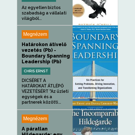
Az egyetlen biztos
szabadság a vállalati
világból...
Megnézem
Határokon átívelő
vezetés (Pb) -
Boundary Spanning
Leadership (Pb)
CHRIS ERNST
DICSÉRET A
HATÁROKAT ÁTLÉPŐ
VEZETÉSÉRT "Az üzleti
egységek és a
partnerek közötti...
Megnézem
A páratlan
Hildegarde: egy