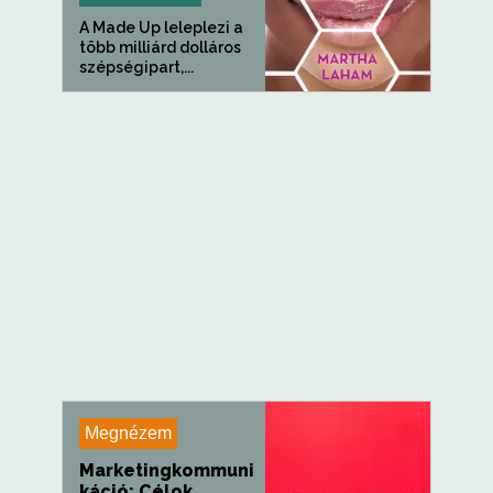
A Made Up leleplezi a
több milliárd dolláros
szépségipart,...
Megnézem
Marketingkommuni
káció: Célok,