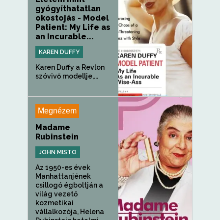
gyógyíthatatlan
okostojás - Model
Patient: My Life as
an Incurable...
KAREN DUFFY
Karen Duffy a Revlon
szóvivő modellje,...
Megnézem
Madame
Rubinstein
JOHN MISTO
Az 1950-es évek
Manhattanjének
csillogó égboltján a
világ vezető
kozmetikai
vállalkozója, Helena