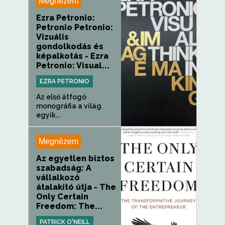
Megnézem
Ezra Petronio:
Petronio Petronio:
Vizuális
gondolkodás és
képalkotás - Ezra
Petronio: Visual...
EZRA PETRONIO
Az első átfogó
monográfia a világ
egyik...
Megnézem
Az egyetlen biztos
szabadság: A
vállalkozó
átalakító útja - The
Only Certain
Freedom: The...
PATRICK O'NEILL