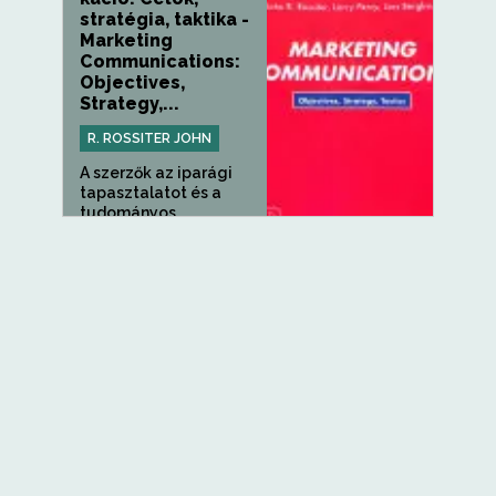
stratégia, taktika -
Marketing
Communications:
Objectives,
Strategy,...
R. ROSSITER JOHN
A szerzők az iparági
tapasztalatot és a
tudományos...