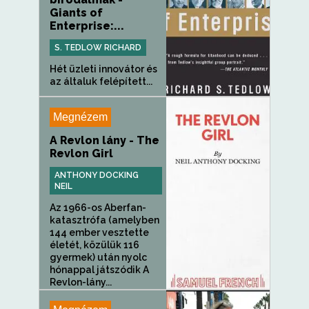
Giants of
Enterprise:...
S. TEDLOW RICHARD
Hét üzleti innovátor és
az általuk felépített...
Megnézem
A Revlon lány - The
Revlon Girl
ANTHONY DOCKING
NEIL
Az 1966-os Aberfan-
katasztrófa (amelyben
144 ember vesztette
életét, közülük 116
gyermek) után nyolc
hónappal játszódik A
Revlon-lány...