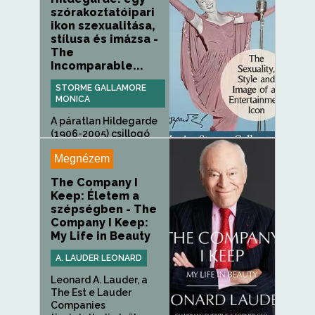
szórakoztatóipari
ikon szexualitása,
stílusa és imázsa -
The
Incomparable...
STORME GALLAMORE
MONICA
A páratlan Hildegarde
(1906-2005) csillogó
és...
Megnézem
The Company I
Keep: Életem a
szépségben - The
Company I Keep:
My Life in Beauty
A. LAUDER LEONARD
Leonard A. Lauder, a
The Est e Lauder
Companies