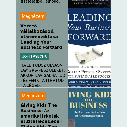
tiszteletbeli elnöke...
Megnézem
Vezető
vállalkozásod
előremozdítása -
Leading Your
Business Forward
JOHN PYECHA
HA LE TUDSZ OLVASNI
EGY GPS-KÉSZÜLÉKET,
AKKOR NAVIGÁLHATOD
- ÉS FENNTARTHATOD
- A CÉGED...
Megnézem
Giving Kids The
Business: Az
amerikai iskolák
elüzletiesedése -
Giving Kids The