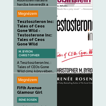
Rubinstein hatalmi
harcba keveredik a
riválisokkal, Elizabeth
Ardennel és...
Megnézem
Tesztoszteron Inc:
Tales of Ceos
Gone Wild -
Testosterone Inc:
Tales of Ceos
Gone Wild
M. BYRON
CHRISTOPHER
A Tesztoszteron Inc. :
Tales of CEOs Gone
Wild című könyvében...
Megnézem
Fifth Avenue
Glamour Girl
RENE ROSEN