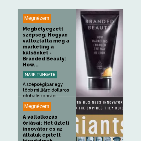
Megnézem
Megbélyegzett
szépség: Hogyan
változtatta meg a
marketing a
külsőnket -
Branded Beauty:
How...
MARK TUNGATE
A szépségipar egy
több milliárd dolláros
globális iparág,...
Megnézem
A vállalkozás
óriásai: Hét üzleti
innovátor és az
általuk épített
birodalmak -