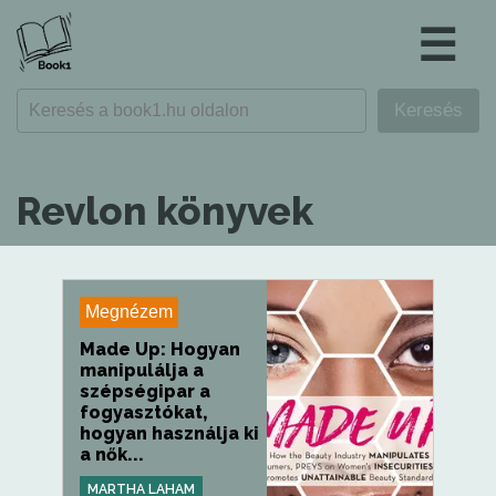
☰
Revlon könyvek
Megnézem
Made Up: Hogyan
manipulálja a
szépségipar a
fogyasztókat,
hogyan használja ki
a nők...
MARTHA LAHAM