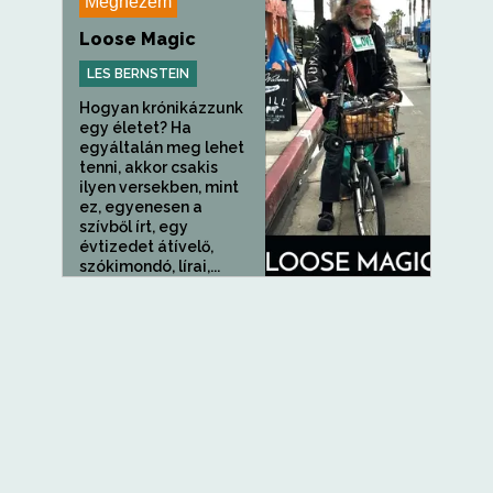
Megnézem
Loose Magic
LES BERNSTEIN
Hogyan krónikázzunk
egy életet? Ha
egyáltalán meg lehet
tenni, akkor csakis
ilyen versekben, mint
ez, egyenesen a
szívből írt, egy
évtizedet átívelő,
szókimondó, lírai,...