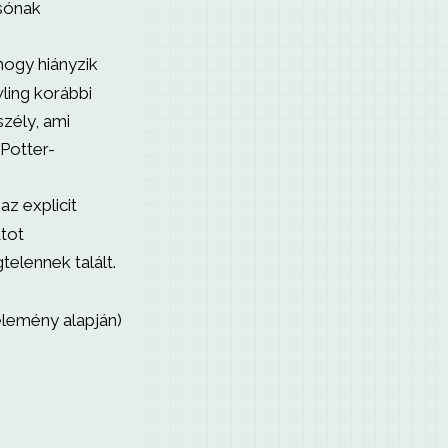
sónak
ogy hiányzik
wling korábbi
zély, ami
Potter-
az explicit
atot
telennek talált.
élemény alapján)