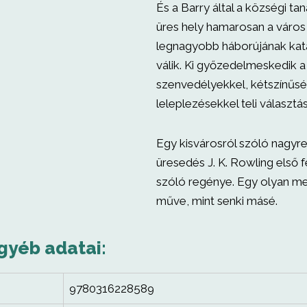
És a Barry által a községi t
üres hely hamarosan a város
legnagyobb háborújának kat
válik. Ki győzedelmeskedik a
szenvedélyekkel, kétszínűsé
leleplezésekkel teli választ
Egy kisvárosról szóló nagyre
üresedés J. K. Rowling első 
szóló regénye. Egy olyan 
műve, mint senki másé.
gyéb adatai:
9780316228589