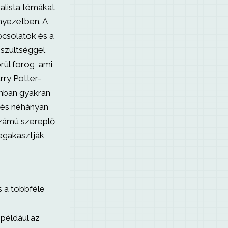
alista témákat
rnyezetben. A
pcsolatok és a
eszültséggel
ül forog, ami
rry Potter-
onban gyakran
, és néhányan
számú szereplő
egakasztják
s a többféle
például az