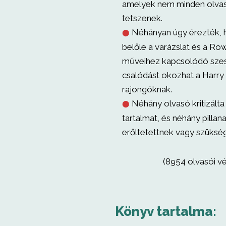
amelyek nem minden olva
tetszenek.
Néhányan úgy érezték, h
⬤
belőle a varázslat és a Ro
műveihez kapcsolódó szes
csalódást okozhat a Harry 
rajongóknak.
Néhány olvasó kritizálta 
⬤
tartalmat, és néhány pillan
erőltetettnek vagy szükség
(8954 olvasói v
Könyv tartalma: