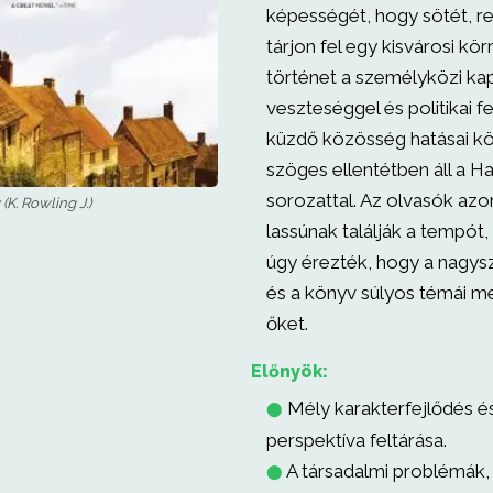
képességét, hogy sötét, re
tárjon fel egy kisvárosi kö
történet a személyközi ka
veszteséggel és politikai f
küzdő közösség hatásai kör
szöges ellentétben áll a Ha
sorozattal. Az olvasók az
K. Rowling J.)
lassúnak találják a tempót
úgy érezték, hogy a nagy
és a könyv súlyos témái m
őket.
Előnyök:
Mély karakterfejlődés é
⬤
perspektíva feltárása.
A társadalmi problémák, 
⬤