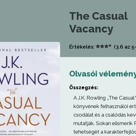
The Casual
Vacancy
⭐
⭐
⭐
⭐
Értékelés:
(3.6
az 5-
Olvasói vélemén
Összegzés:
A J.K. Rowling „The Casual
könyvének felhasználói ért
csodálat és a csalódás ke
mutatják. Sokan elismerik
tehetségét a karakterfejlő