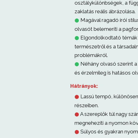
osztálykülönbségek, a füg
zaklatás reális ábrázolása.
Magával ragadó írói stílu
⬤
olvasót belemeríti a pagfo
Elgondolkodtató témák 
⬤
természetről és a társadal
problémákról.
Néhány olvasó szerint a
⬤
és érzelmileg is hatásos o
Hátrányok:
Lassú tempó, különösen
⬤
részeiben.
A szereplők túl nagy szá
⬤
megnehezíti a nyomon köv
Súlyos és gyakran nyom
⬤