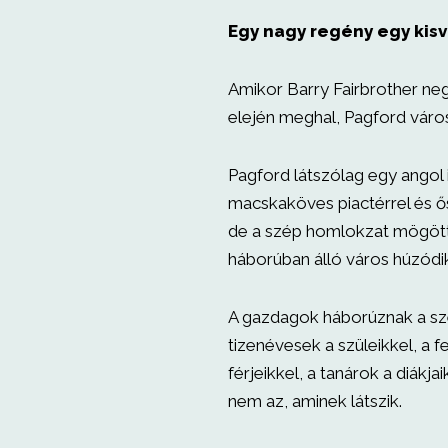
Egy nagy regény egy kisvá
Amikor Barry Fairbrother ne
elején meghal, Pagford váro
Pagford látszólag egy angol id
macskaköves piactérrel és ős
de a szép homlokzat mögöt
háborúban álló város húzódi
A gazdagok háborúznak a sz
tizenévesek a szüleikkel, a 
férjeikkel, a tanárok a diákjai
nem az, aminek látszik.