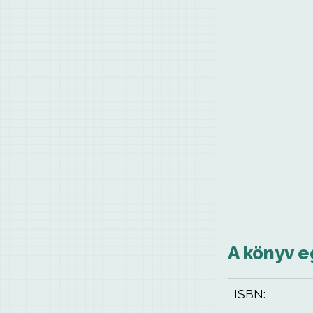
A könyv e
ISBN: