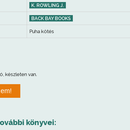
K. ROWLING J.
BACK BAY BOOKS
Puha kötés
ó, készleten van.
zem!
további könyvei: