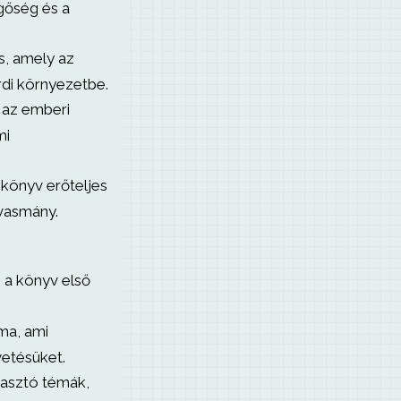
gőség és a
s, amely az
rdi környezetbe.
az emberi
mi
 könyv erőteljes
lvasmány.
 a könyv első
ma, ami
etésüket.
asztó témák,