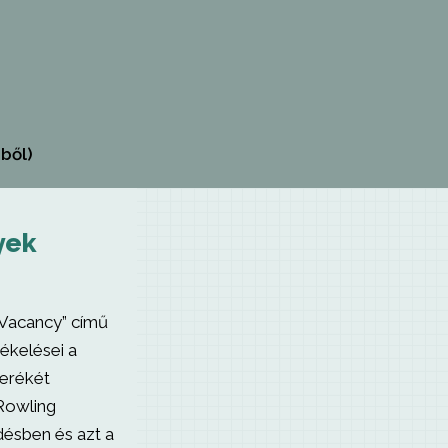
ből)
yek
 Vacancy” című
ékelései a
verékét
 Rowling
désben és azt a