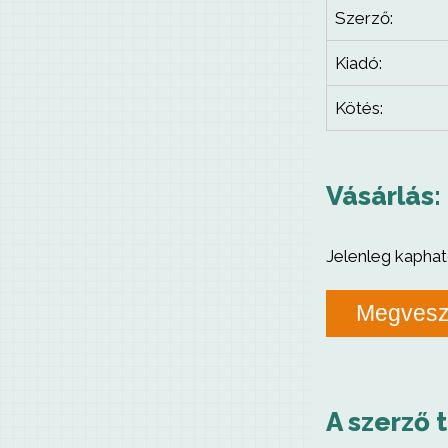
Szerző:
Kiadó:
Kötés:
Vásárlás:
Jelenleg kaphat
Megves
A szerző 