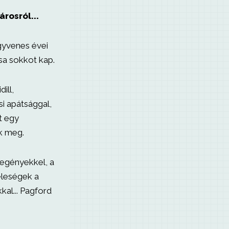
rosról...
gyvenes évei
sa sokkot kap.
ill,
i apátsággal,
t egy
k meg.
egényekkel, a
feleségek a
kkal... Pagford