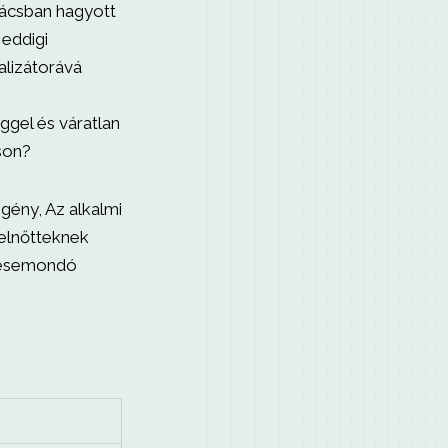
anácsban hagyott
 eddigi
alizátorává
ggel és váratlan
áson?
gény, Az alkalmi
felnőtteknek
mesemondó